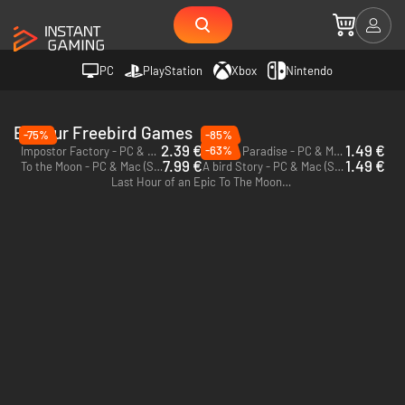
PC
PlayStation
Xbox
Nintendo
Editeur Freebird Games
-75%
-85%
2.39 €
1.49 €
-63%
Impostor Factory - PC & Mac (Steam)
Finding Paradise - PC & Mac (Steam)
7.99 €
1.49 €
To the Moon - PC & Mac (Steam)
A bird Story - PC & Mac (Steam)
Last Hour of an Epic To The Moon RPG - PC (Steam)