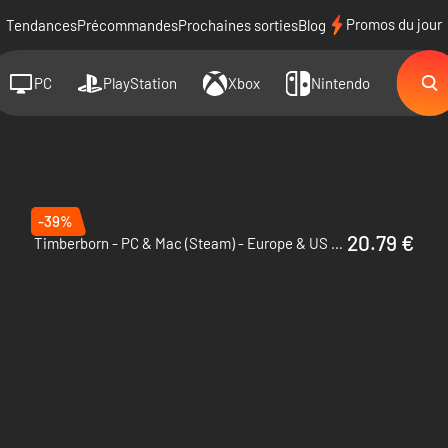
Promos du jour
Tendances
Précommandes
Prochaines sorties
Blog
PC
PlayStation
Xbox
Nintendo
-39%
20.79 €
Timberborn - PC & Mac (Steam) - Europe & US & Canada