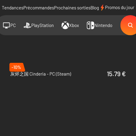
Promos du jour
Tendances
Précommandes
Prochaines sorties
Blog
PC
PlayStation
Xbox
Nintendo
-10%
15.79 €
灰烬之国 Cinderia - PC (Steam)