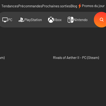
Promos du jour
Tendances
Précommandes
Prochaines sorties
Blog
PC
PlayStation
Xbox
Nintendo
am)
Rivals of Aether II - PC (Steam)