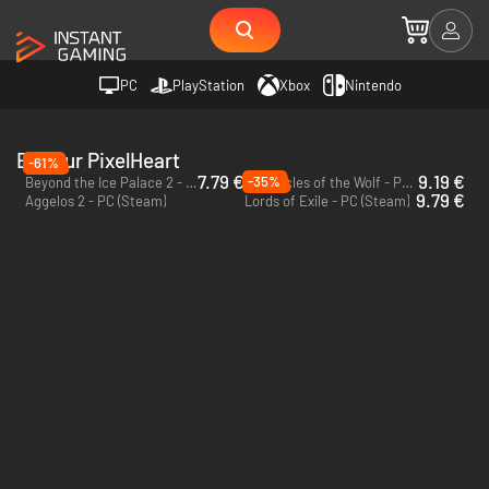
PC
PlayStation
Xbox
Nintendo
Editeur PixelHeart
-61%
7.79 €
9.19 €
-35%
Beyond the Ice Palace 2 - PC (Steam)
Chronicles of the Wolf - PC (Steam)
9.79 €
Aggelos 2 - PC (Steam)
Lords of Exile - PC (Steam)