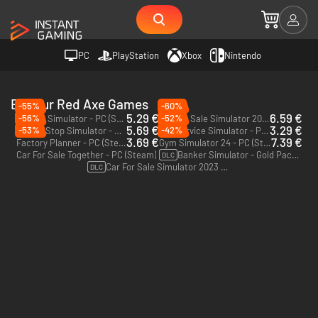
PC
PlayStation
Xbox
Nintendo
Editeur Red Axe Games
-55%
-60%
5.29 €
6.59 €
-56%
-52%
Banker Simulator - PC (Steam)
Car For Sale Simulator 2023 - PC (Steam)
5.69 €
3.29 €
-53%
-42%
Gamer Stop Simulator - PC (Steam)
Car Service Simulator - PC (Steam)
3.69 €
7.39 €
Factory Planner - PC (Steam) - Europe & US & Canada
Gym Simulator 24 - PC (Steam)
Car For Sale Together - PC (Steam)
Banker Simulator - Gold Pack - PC (Steam)
DLC
Car For Sale Simulator 2023 - Super Sports DLC - PC (Steam)
DLC