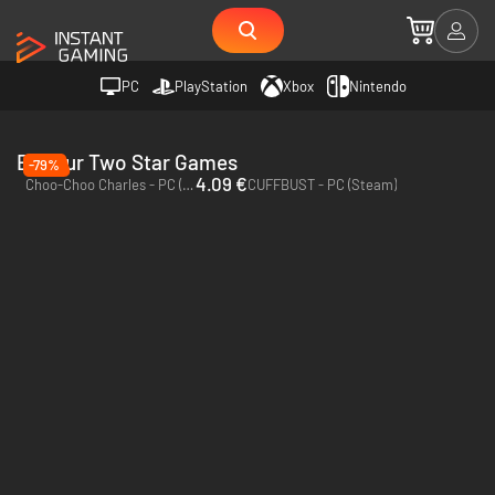
PC
PlayStation
Xbox
Nintendo
Editeur Two Star Games
-79%
4.09 €
Choo-Choo Charles - PC (Steam)
CUFFBUST - PC (Steam)