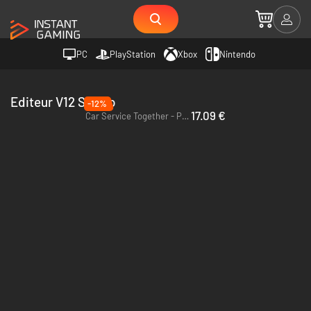
PC
PlayStation
Xbox
Nintendo
Editeur V12 Studio
-12%
17.09 €
Car Service Together - PC (Steam)