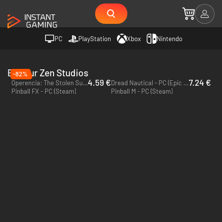
PC
PlayStation
Xbox
Nintendo
Editeur Zen Studios
-82%
4.59 €
7.24 €
Operencia: The Stolen Sun - PC (Steam)
Dread Nautical - PC (Epic Games)
Pinball FX - PC (Steam)
Pinball M - PC (Steam)