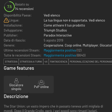
Basato su
7.5
14 recensioni
Disponibilità Paese:
Vedi elenco
Lingue:
La tua lingua non è supportata. Vedi elenco
Installazione:
Come attivare il tuo prodotto
Sviluppatore:
Triumph Studios
Publisher:
Paradox Interactive
Data di rilascio:
5 agosto 2019
Genere:
Cooperazione
,
Coop online
,
Multiplayer
,
Giocator
Ultime recensioni Steam:
Maggiormente positiva
(12)
Tutte le recensioni Steam:
Maggiormente positiva
(
6640
)
STRATEGIA
STRATEGIA A TURNI
4X
FANTASCIENZA
PERSONALIZZAZIONE DEL PERSONAG
Game features
Giocatore
PvP online
singolo
Descrizione
The Star Union: un vasto impero che in passato teneva uniti migliaia di
mondi. Dopo il Grande Crollo, però, i vari popoli sono rimasti isolati.