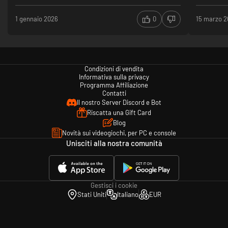
intricata e
universo po
1 gennaio 2026
0
15 marzo 
per il domi
fazione ha 
unico, che 
missioni, e
Condizioni di vendita
La meccani
Informativa sulla privacy
gestione de
Programma Affiliazione
la ricerca 
Contatti
serie Civil
Il nostro Server Discord e Bot
appassioner
Riscatta una Gift Card
gestione de
Blog
gestione de
Novità sui videogiochi, per PC e console
galassia c
Unisciti alla nostra comunità
cosmica al
Gli scontri 
brilla. Le 
una vasta 
Gestisci i cookie
creare str
Stati Uniti
Italiano
EUR
unità e la 
potenziame
varietà all