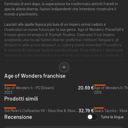
Centinaia di anni dopo, la separazione ha trasformato antichi fratelli in
specie aliene diverse, fazioni indipendenti che intendono ricostruire il
mondo a piacimento.
Lasciati alle spalle l'epoca più buia di un impero ormai caduto e
ricostruisci un nuovo futuro per la tua gente. Age of Wonders: Planetfall è
il nuovo gioco strategico di Triumph Studios. Costruisci il tuo impero
scegliendo una tra sei fazioni diverse: preferirai i militanti Vanguard, gli
Amazon in sella ai loro dinosauri, o i cyborg-zombi Assembly? Procedi tra
le missioni di ciascuna fazione usando astuzia, forza militare e diplomazia,
esplorando rovine planetarie e incontrando altri sopravvissuti, svelando al
contempo la storia di una civiltà distrutta. Combatti, costruisci, negozia e
sviluppa nuove tecnologie per ottenere il mondo che sogni. Puoi scegliere
tra un'impegnativa campagna per giocatore singolo, mappe casuali per le
Age of Wonders franchise
tue schermaglie, o una modalità multigiocatore contro i tuoi amici.
-59%
-87%
Funzionalità principali:
20.69 €
Age of Wonders 4 - PC (Steam)
Battaglie fantascientifiche a turni - Perfeziona la tua strategia di
2023
2010
combattimento in intense battaglie a turni con tante fazioni diverse,
Prodotti simili
unità personalizzabili e ambienti distruttibili.
-53%
-2%
Un complesso mondo fantascientifico - Quali segreti scoprirai, man mano
32.79 €
Sid Meier’s Civilization VII - Xbox One & Xbox Series X|S
Gears Tactics - Xbox
che svelerai la storia dell'impero galattico caduto? Scopri il destino
Recensione
dell'Unione Stellare esplorando panorami lussureggianti, lande selvagge e
Tutte le lingue
megalopoli sovraffollate. Affronta fazioni rivali e rinvieni tecnologie
nascoste, da lungo tempo dimenticate in luoghi abbandonati.