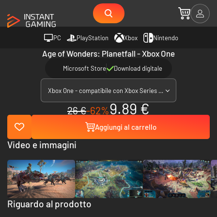
PC
PlayStation
Xbox
Nintendo
Age of Wonders: Planetfall - Xbox One
Microsoft Store
Download digitale
Xbox One - compatibile con Xbox Series X|S
9.89 €
26 €
-62%
Aggiungi al carrello
Video e immagini
Riguardo al prodotto