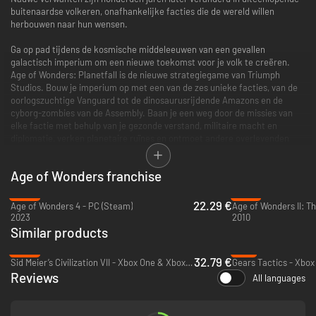
buitenaardse volkeren, onafhankelijke facties die de wereld willen
herbouwen naar hun wensen.
Ga op pad tijdens de kosmische middeleeuwen van een gevallen
galactisch imperium om een nieuwe toekomst voor je volk te creëren.
Age of Wonders: Planetfall is de nieuwe strategiegame van Triumph
Studios. Bouw je imperium op met een van de zes unieke facties, van de
oorlogszuchtige Vanguard tot de dinosaurusrijdende Amazons en de
cyborg-zombies van de Assembly. Baan je een weg door de missies van
elke factie met behulp van je gezonde verstand, militaire macht en
diplomatie, verken planetaire ruïnes en ontmoet andere overlevenden
terwijl je de geschiedenis van een vervallen beschaving ontdekt. Vecht,
bouw, onderhandel en ontwikkel je technologisch in een diepgaande
Age of Wonders franchise
singleplayer-campagne op willekeurige skirmish-kaarten en speel tegen
je vrienden in multiplayer.
-55%
-87%
22.29 €
Age of Wonders 4 - PC (Steam)
Belangrijkste kenmerken
2023
2010
Turn-based SF-gevechten - Perfectioneer je gevechtsstrategieën tijdens
Similar products
intense turn-based gevechten met een grote selectie facties,
-53%
-2%
aanpasbare eenheden en vernietigbare omgevingen.
32.79 €
Sid Meier’s Civilization VII - Xbox One & Xbox Series X|S
Gears Tactics - Xbox
Ontdek een rijke SF-wereld - Welke geheimen worden er ontrafeld
Reviews
wanneer je de geschiedenis van een gevallen galactisch imperium
All languages
onthuld? Ontdek het lot van de Star Union door weelderige landschappen,
barre vlaktes en overgroeide megasteden te verkennen. Ontmoet
rivaliserende facties en ontdek verborgen en vergeten technologieën in