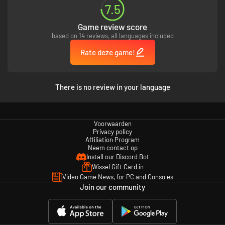
7.5
verlaten locaties.
Bouw een planetair imperium - Bepaal de toekomst van je kolonie met
Game review score
behulp van technologische vooruitgang en sociale ontwikkeling. Creëer je
based on 14 reviews, all languages included
een natuurlijk paradijs of een perfecte militaire orde?
Meerdere manieren om te zegevieren - Behaal je doelstellingen door
Rate deze game!
middel van veroveringen, diplomatie of doemdag-technologieën.
Meerdere speltypen - Een diepgaande singleplayer-campagne met
willekeurig gegenereerde kaarten zorgt voor eindeloos speelplezier.
Probeer nieuwe speelstijlen in de skirmish-modus en speel multiplayer
There is no review in your language
zoals jij dat wilt: online, lokaal en asynchroon!
Voorwaarden
Privacy policy
Affiliation Program
Neem contact op
Install our Discord Bot
Wissel Gift Card in
Video Game News, for PC and Consoles
Join our community