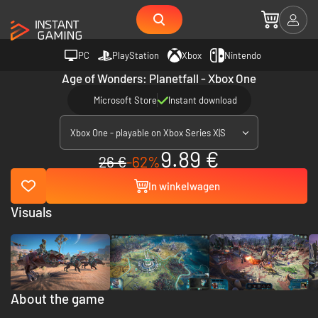
PC
PlayStation
Xbox
Nintendo
Age of Wonders: Planetfall - Xbox One
Microsoft Store
Instant download
Xbox One - playable on Xbox Series X|S
9.89 €
26 €
-62%
In winkelwagen
Visuals
About the game