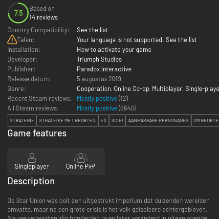
Based on
7.5
14 reviews
Country Compatibility:
See the list
Talen:
Your language is not supported. See the list
Installation:
How to activate your game
Developer:
Triumph Studios
Publisher:
Paradox Interactive
Release datum:
5 augustus 2019
Genre:
Cooperation
,
Online Co-op
,
Multiplayer
,
Single-play
Recent Steam reviews:
Mostly positive
(12)
All Steam reviews:
Mostly positive
(
6640
)
STRATEGIE
STRATEGIE MET BEURTEN
4X
SCIFI
AANPASBARE PERSONAGES
OM BEURT
Game features
Singleplayer
Online PvP
Description
De Star Union was ooit een uitgestrekt imperium dat duizenden werelden
omvatte, maar na een grote crisis is het volk geïsoleerd achtergebleven.
Nauwe verwanten zijn honderden jaren later veranderd in uiteenlopende