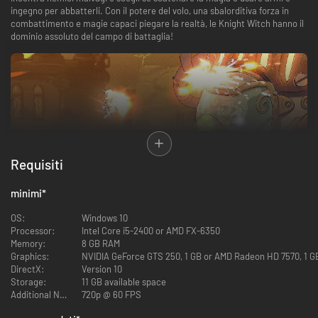
ingegno per abbatterli. Con il potere del volo, una sbalorditiva forza in
combattimento e magie capaci piegare la realtà, le Knight Witch hanno il
dominio assoluto del campo di battaglia!
Requisiti
minimi
*
Corpo e mente: la natura duplice delle Knight Witch
OS:
Windows 10
Sparare o usare Carte Incantesimo? E perché non entrambi?
Processor:
Intel Core i5-2400 or AMD FX-6350
Personalizza il gioco secondo il tuo stile unico, potenziando le tue abilità
Memory:
8 GB RAM
da Paladina per un'esperienza sparatutto più frenetica, oppure rafforza la
Graphics:
NVIDIA GeForce GTS 250, 1 GB or AMD Radeon HD 7570, 1 G
tua magia da Strega ed esplora tantissime strategie di creazione del
DirectX:
Version 10
mazzo con più di 30 Carte Incantesimo uniche tra cui scegliere.
Storage:
11 GB available space
Additional Notes:
720p @ 60 FPS