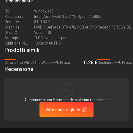
raccomandati
*
OS:
Windows 10
Processor:
Intel Core i5-3470 or AMD Ryzen 3 1300X
Memory:
8 GB RAM
Graphics:
NVIDIA GeForce GTX 470, 1 GB or AMD Radeon R7 360 2 GB
DirectX:
Version 10
Storage:
11 GB available space
Additional Notes:
1080p @ 60 FPS
Rafforza la fiducia e crea legami duraturi
Prodotti simili
-79%
-95%
Mentre viaggi per Dungeonidas, i cittadini assisteranno alle tue imprese
6.29 €
Ori and the Will of the Wisps - PC (Steam)
Souldiers - PC (Stea
eroiche e ne parleranno. Le Knight Witch diventano più forti con la
Recensione
gratitudine e la fiducia, e possono guadagnarsele in molti modi diversi...
ma non tutti i metodi sono sinceri. Farai qualsiasi cosa per guadagnare
popolarità, o manterrai la tua onestà? La scelta è nelle tue mani.
--
Al momento non è stata scritta alcuna recensione
Vota questo gioco!