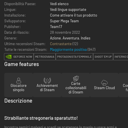
Disponibilità Paese:
Vedi elenco
Lingue:
Vedi lingue supportate
Installazione:
Come attivare il tuo prodotto
Sviluppatore:
Super Mega Team
Publisher:
Team17
Data di rilascio:
28 novembre 2022
Genere:
Azione
,
Avventura
,
Indies
Ultime recensioni Steam:
Contrastante
(12)
Tutte le recensioni Steam:
Maggiormente positiva
(
947
)
GEFORCE NOW
METROIDVANIA
PROTAGONISTA FEMMINILE
SHOOT 'EM UP
INFERNO D
Game features
Carte
Giocatore
Achievement
Con
collezionabili
Steam Cloud
singolo
di Steam
f
di Steam
Descrizione
Strabiliante stregoneria sparatutto!
Incontra nemici malvagi e scegli se scatenare la magia o usare armi e