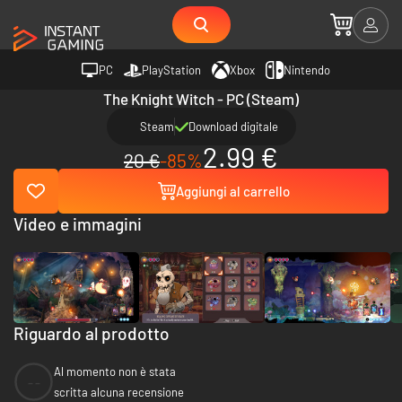
PC
PlayStation
Xbox
Nintendo
The Knight Witch - PC (Steam)
Steam
Download digitale
2.99 €
20 €
-85%
Aggiungi al carrello
Video e immagini
Riguardo al prodotto
Al momento non è stata
--
scritta alcuna recensione