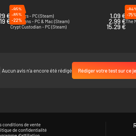
-95%
-84
29 €
-85%
1.09 €
-75
Souldiers - PC (Steam)
Supra
.19 €
-22%
2.99 €
Lost Ruins - PC & Mac (Steam)
The 
15.29 €
Crypt Custodian - PC (Steam)
s liens forts
intes discussions parmi les citoyens. Les Knight Witches gagnent en p
 pas toujours honnêtes. Choisirez-vous la popularité, ou l’intégrité ?
Aucun avis n'a encore été rédigé
Rédiger votre test sur ce j
s conditions de vente
itique de confidentialité
ogramme d'affiliation