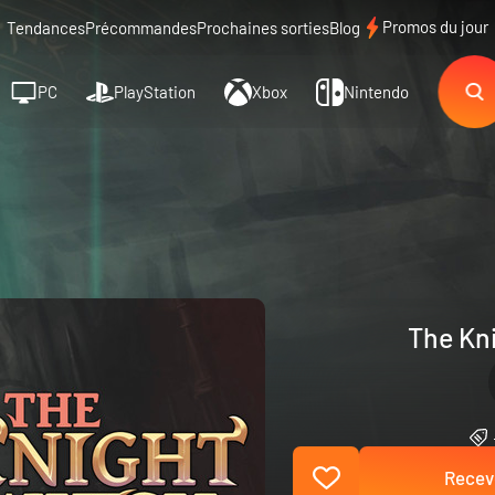
Promos du jour
Tendances
Précommandes
Prochaines sorties
Blog
PC
PlayStation
Xbox
Nintendo
The Kni
Recevo