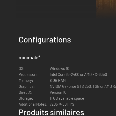
Configurations
Knight ou Witch : faites parler la poudre 
minimale
*
Orbes laser, ou cartes-sorts ? Et pourquoi pas les deux ? P
améliorations Witch et explorez les possibilités offertes pa
OS:
Windows 10
Processor:
Intel Core i5-2400 or AMD FX-6350
Memory:
8 GB RAM
Graphics:
NVIDIA GeForce GTS 250, 1 GB or AMD R
DirectX:
Version 10
Storage:
11 GB available space
Additional Notes:
720p @ 60 FPS
Produits similaires