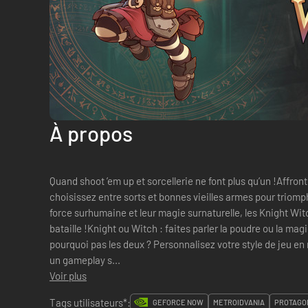
À propos
Quand shoot ’em up et sorcellerie ne font plus qu’un !Affro
choisissez entre sorts et bonnes vieilles armes pour triomphe
force surhumaine et leur magie surnaturelle, les Knight W
bataille !Knight ou Witch : faites parler la poudre ou la mag
pourquoi pas les deux ? Personnalisez votre style de jeu en
un gameplay s...
Voir plus
Tags utilisateurs*:
GEFORCE NOW
METROIDVANIA
PROTAGON