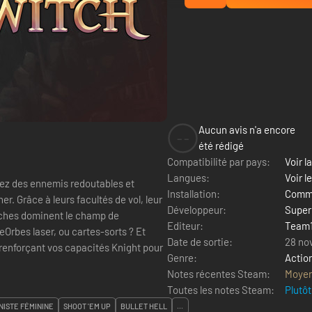
Aucun avis n'a encore
--
été rédigé
Compatibilité par pays:
Voir la
Langues:
Voir l
ntez des ennemis redoutables et
Installation:
Comme
r. Grâce à leurs facultés de vol, leur
Développeur:
Super
itches dominent le champ de
Editeur:
Team
ieOrbes laser, ou cartes-sorts ? Et
Date de sortie:
28 no
 renforçant vos capacités Knight pour
Genre:
Actio
Notes récentes Steam:
Moye
Toutes les notes Steam:
Plutôt
ISTE FÉMININE
SHOOT 'EM UP
BULLET HELL
...