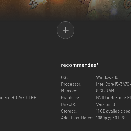
ou la magie
recommandée
*
ersonnalisez votre style de jeu en renforçant vos capacités Knight pour
r votre deck de plus de 30 cartes-sorts.
OS:
Windows 10
Processor:
Intel Core i5-3470
Memory:
8 GB RAM
adeon HD 7570, 1 GB
Graphics:
NVIDIA GeForce GT
DirectX:
Version 10
Storage:
11 GB available sp
Additional Notes:
1080p @ 60 FPS