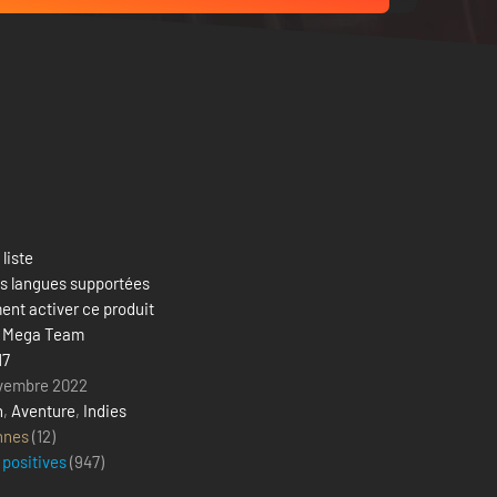
 liste
es langues supportées
nt activer ce produit
 Mega Team
17
vembre 2022
n
,
Aventure
,
Indies
nnes
(12)
 positives
(
947
)