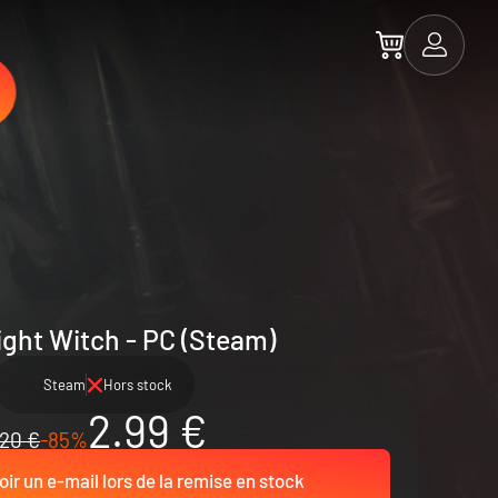
ght Witch - PC (Steam)
Steam
Hors stock
2.99 €
20 €
-85%
ir un e-mail lors de la remise en stock