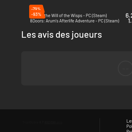
-79%
-93%
6.
Ori and the Will of the Wisps - PC (Steam)
1
8Doors: Arum's Afterlife Adventure - PC (Steam)
Les avis des joueurs
Gagnez la confiance du peuple et tissez de
Dans Donjonidas, vos actes héroïques feront l’objet de ma
méthodes permettant de les accumuler sont nombreuses, mais
--
Le
Pol
Pr