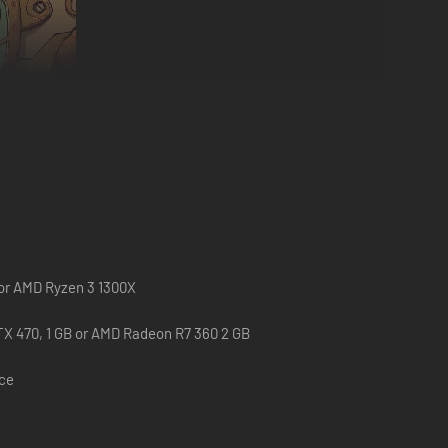
 un gameplay shoot ’em up frénétique, ou optez pour les
 or AMD Ryzen 3 1300X
X 470, 1 GB or AMD Radeon R7 360 2 GB
ace