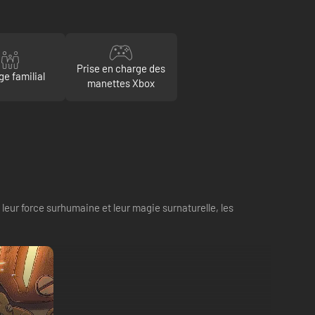
Prise en charge des
ge familial
manettes Xbox
 leur force surhumaine et leur magie surnaturelle, les