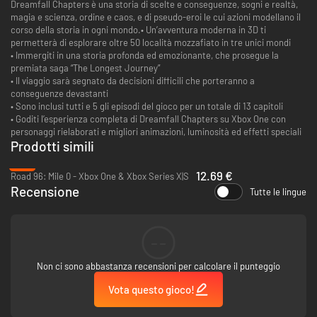
Dreamfall Chapters è una storia di scelte e conseguenze, sogni e realtà,
magia e scienza, ordine e caos, e di pseudo-eroi le cui azioni modellano il
corso della storia in ogni mondo.• Un’avventura moderna in 3D ti
permetterà di esplorare oltre 50 località mozzafiato in tre unici mondi
• Immergiti in una storia profonda ed emozionante, che prosegue la
premiata saga “The Longest Journey”
• Il viaggio sarà segnato da decisioni difficili che porteranno a
conseguenze devastanti
• Sono inclusi tutti e 5 gli episodi del gioco per un totale di 13 capitoli
• Goditi l’esperienza completa di Dreamfall Chapters su Xbox One con
personaggi rielaborati e migliori animazioni, luminosità ed effetti speciali
Prodotti simili
-2%
12.69 €
Road 96: Mile 0 - Xbox One & Xbox Series X|S
Recensione
Tutte le lingue
--
Non ci sono abbastanza recensioni per calcolare il punteggio
Vota questo gioco!