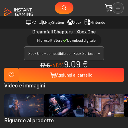
PC
PlayStation
Xbox
Nintendo
Dreamfall Chapters - Xbox One
Microsoft Store
Download digitale
Xbox One - compatibile con Xbox Series X|S
9.09 €
17 €
-48%
Aggiungi al carrello
Video e immagini
Riguardo al prodotto