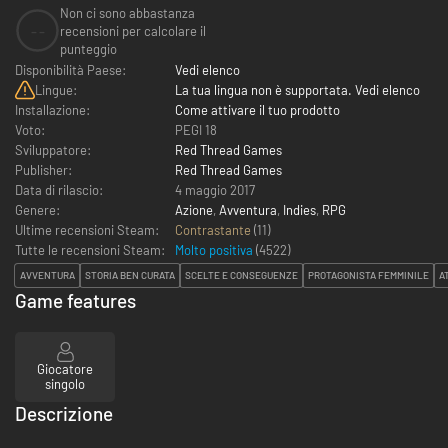
Non ci sono abbastanza
--
recensioni per calcolare il
punteggio
Disponibilità Paese:
Vedi elenco
Lingue:
La tua lingua non è supportata. Vedi elenco
Installazione:
Come attivare il tuo prodotto
Voto:
PEGI 18
Sviluppatore:
Red Thread Games
Publisher:
Red Thread Games
Data di rilascio:
4 maggio 2017
Genere:
Azione
,
Avventura
,
Indies
,
RPG
Ultime recensioni Steam:
Contrastante
(11)
Tutte le recensioni Steam:
Molto positiva
(
4522
)
AVVENTURA
STORIA BEN CURATA
SCELTE E CONSEGUENZE
PROTAGONISTA FEMMINILE
A
Game features
Giocatore
singolo
Descrizione