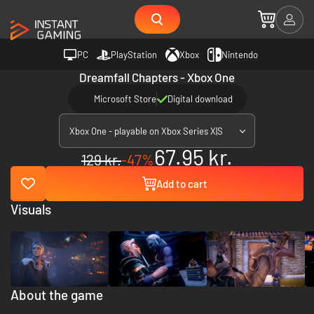
PC
PlayStation
Xbox
Nintendo
Dreamfall Chapters - Xbox One
Microsoft Store
Digital download
Xbox One - playable on Xbox Series X|S
67.95 kr.
129 kr.
-47%
Add to cart
Visuals
About the game