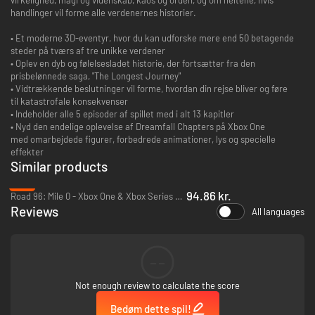
handlinger vil forme alle verdenernes historier.
• Et moderne 3D-eventyr, hvor du kan udforske mere end 50 betagende
steder på tværs af tre unikke verdener
• Oplev en dyb og følelsesladet historie, der fortsætter fra den
prisbelønnede saga, "The Longest Journey"
• Vidtrækkende beslutninger vil forme, hvordan din rejse bliver og føre
til katastrofale konsekvenser
• Indeholder alle 5 episoder af spillet med i alt 13 kapitler
• Nyd den endelige oplevelse af Dreamfall Chapters på Xbox One
med omarbejdede figurer, forbedrede animationer, lys og specielle
effekter
Similar products
-2%
94.86 kr.
Road 96: Mile 0 - Xbox One & Xbox Series X|S
Reviews
All languages
--
Not enough review to calculate the score
Bedøm dette spil!