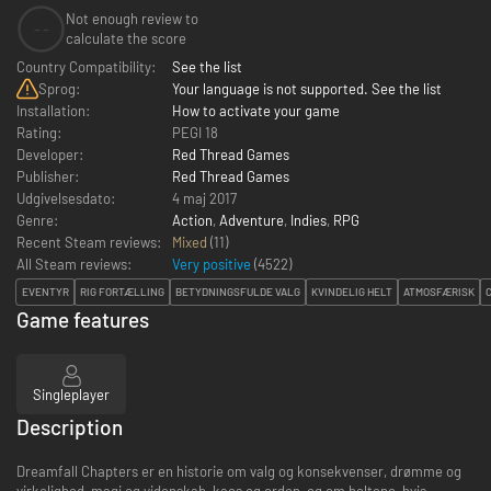
Not enough review to
--
calculate the score
Country Compatibility:
See the list
Sprog:
Your language is not supported. See the list
Installation:
How to activate your game
Rating:
PEGI 18
Developer:
Red Thread Games
Publisher:
Red Thread Games
Udgivelsesdato:
4 maj 2017
Genre:
Action
,
Adventure
,
Indies
,
RPG
Recent Steam reviews:
Mixed
(11)
All Steam reviews:
Very positive
(
4522
)
EVENTYR
RIG FORTÆLLING
BETYDNINGSFULDE VALG
KVINDELIG HELT
ATMOSFÆRISK
Game features
Singleplayer
Description
Dreamfall Chapters er en historie om valg og konsekvenser, drømme og
virkelighed, magi og videnskab, kaos og orden, og om heltene, hvis