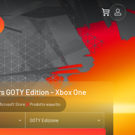
rs GOTY Edition - Xbox One
icrosoft Store
Prodotto esaurito
GOTY Edizione