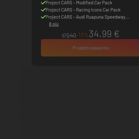
Project CARS - Modified Car Pack
Project CARS - Racing Icons Car Pack
Project CARS - Audi Ruapuna Speedway
Expansion
8 più
34.99 €
-13%
$40
Prodotto esaurito