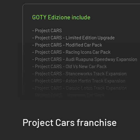
GOTY Edizione include
- Project CARS
- Project CARS - Limited Edition Upgrade
- Project CARS - Modified Car Pack
- Project CARS - Racing Icons Car Pack
- Project CARS - Audi Ruapuna Speedway Expansion
- Project CARS - Old Vs New Car Pack
- Project CARS - Stanceworks Track Expansion
- Project CARS - Aston Martin Track Expansion
- Project CARS - Classic Lotus Track Expansion
- Project CARS - Japanese Car Pack
- Project CARS - Renault Sport Car Pack
- Project CARS - Pagani Nürburgring Combined Track
- Project CARS - US Race Car Pack
Project Cars franchise
Project CARS
è l'esperienza di guida definitiva!