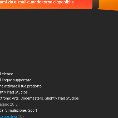
ami via e-mail quando torna disponibile
i elenco
i lingue supportate
e attivare il tuo prodotto
ghtly Mad Studios
ctronic Arts
,
Codemasters
,
Slightly Mad Studios
aggio 2015
da
,
Simulazione
,
Sport
to positiva
(16)