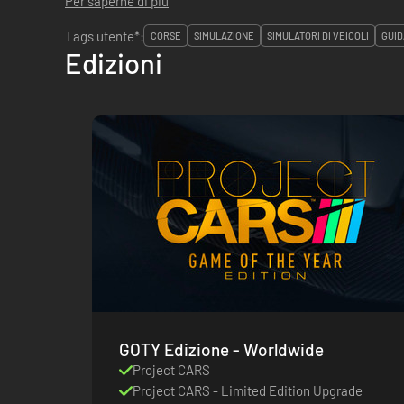
Per saperne di più
Tags utente*:
CORSE
SIMULAZIONE
SIMULATORI DI VEICOLI
GUID
Edizioni
GOTY Edizione - Worldwide
Project CARS
Project CARS - Limited Edition Upgrade