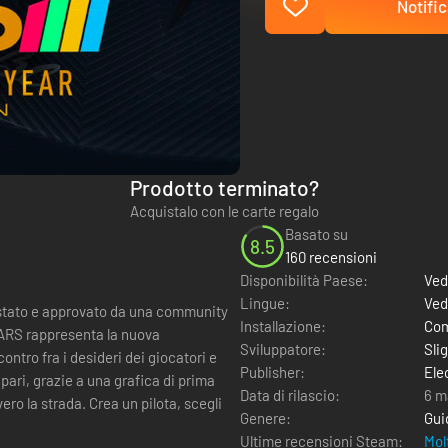
Notific
Prodotto terminato?
Acquistalo con le carte regalo
Basato su
8.5
160 recensioni
Disponibilità Paese:
Ved
Lingue:
Ved
Installazione:
Com
 CARS rappresenta la nuova
Sviluppatore:
Sli
ontro fra i desideri dei giocatori e
Publisher:
Ele
Data di rilascio:
6 m
ero la strada. Crea un pilota, scegli
Genere:
Gui
Ultime recensioni Steam:
Mol