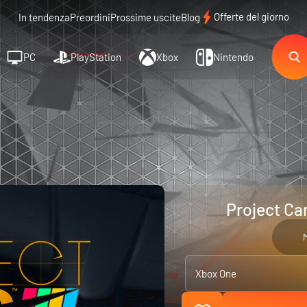
Offerte del giorno
In tendenza
Preordini
Prossime uscite
Blog
PC
PlayStation
Xbox
Nintendo
Project Ca
M
Xbox One