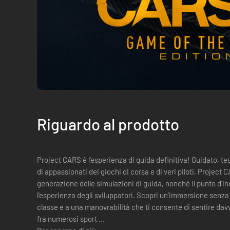
Riguardo al prodotto
Project CARS è l'esperienza di guida definitiva! Guidato, testato e approvato da una community
di appassionati dei giochi di corsa e di veri piloti, Project
generazione delle simulazioni di guida, nonché il punto d'inc
l'esperienza degli sviluppatori. Scopri un'immersione senza pari, grazie a una grafica di prima
classe e a una manovrabilità che ti consente di sentire davv
fra numerosi sport ...