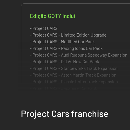
Edição GOTY inclui
- Project CARS
- Project CARS - Limited Edition Upgrade
- Project CARS - Modified Car Pack
- Project CARS - Racing Icons Car Pack
- Project CARS - Audi Ruapuna Speedway Expansion
- Project CARS - Old Vs New Car Pack
- Project CARS - Stanceworks Track Expansion
- Project CARS - Aston Martin Track Expansion
- Project CARS - Classic Lotus Track Expansion
- Project CARS - Japanese Car Pack
- Project CARS - Renault Sport Car Pack
- Project CARS - Pagani Nürburgring Combined Track
- Project CARS - US Race Car Pack
Project Cars franchise
Project CARS
é a jornada suprema do motorista!