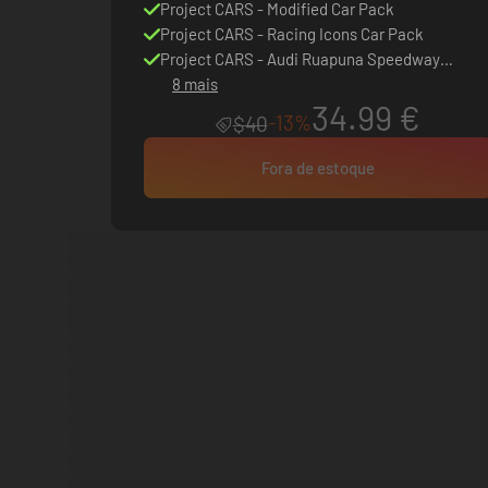
Project CARS - Modified Car Pack
Project CARS - Racing Icons Car Pack
Project CARS - Audi Ruapuna Speedway
Expansion
8 mais
34.99 €
-13%
$40
Fora de estoque