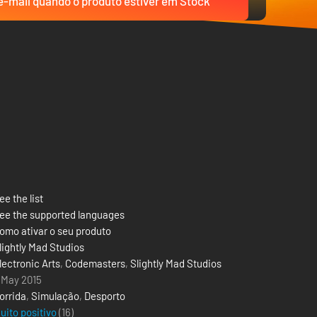
-mail quando o produto estiver em Stock
ee the list
ee the supported languages
omo ativar o seu produto
lightly Mad Studios
lectronic Arts
,
Codemasters
,
Slightly Mad Studios
 May 2015
orrida
,
Simulação
,
Desporto
uito positivo
(16)