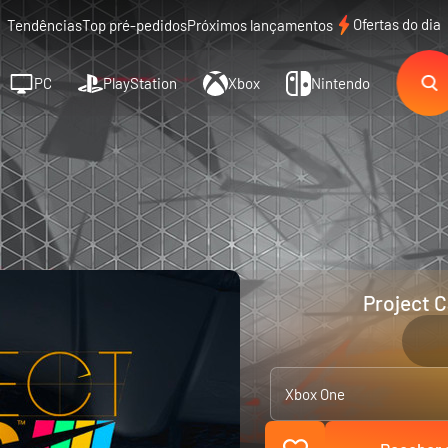
Ofertas do dia
Tendências
Top pré-pedidos
Próximos lançamentos
PC
PlayStation
Xbox
Nintendo
Project C
Xbox One