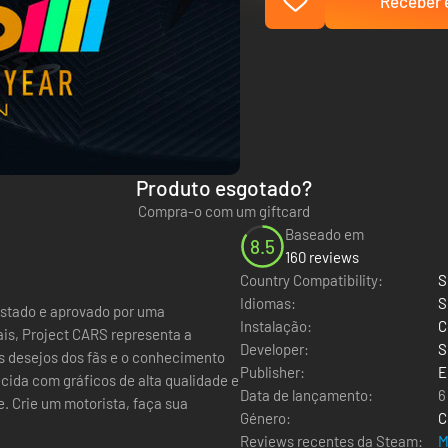
Receber e
Produto esgotado?
Compra-o com um giftcard
Baseado em
8.5
160 reviews
Country Compatibility:
S
Idiomas:
S
Instalação:
C
ais, Project CARS representa a
Developer:
S
s desejos dos fãs e o conhecimento
Publisher:
E
Data de lançamento:
6
e. Crie um motorista, faça sua
Género:
C
Reviews recentes da Steam:
M