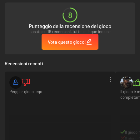
8
Punteggio della recensione del gioco
basato su 16 recensioni, tutte le lingue incluse
Vota questo gioco!
Recensioni recenti
Peggior gioco lego
Il gioco è 
completame
Il gioco
Il gioco 