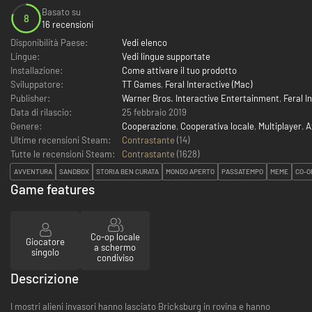
Basato su
8
16 recensioni
Disponibilità Paese:
Vedi elenco
Lingue:
Vedi lingue supportate
Installazione:
Come attivare il tuo prodotto
Sviluppatore:
TT Games
,
Feral Interactive (Mac)
Publisher:
Warner Bros. Interactive Entertainment
,
Feral I
Data di rilascio:
25 febbraio 2019
Genere:
Cooperazione
,
Cooperativa locale
,
Multiplayer
,
A
Ultime recensioni Steam:
Contrastante
(14)
Tutte le recensioni Steam:
Contrastante
(
1628
)
AVVENTURA
SANDBOX
STORIA BEN CURATA
MONDO APERTO
PASSATEMPO
MEME
CO-O
Game features
Co-op locale
Giocatore
a schermo
singolo
condiviso
Descrizione
I mostri alieni invasori hanno lasciato Bricksburg in rovina e hanno