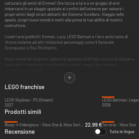
catturato gli amici di Emmet! Ora tocca a lui e a un gruppo di eroi
imbarcarsi in un viaggio spaziale ai confini dell'universo per salvare i
propri amici dagli strani abitanti del Sistema Sorellare. Viaggia nello
spazio, scopri nuovi mondi e metti alla prova le tue abilità di mastro
costruttore.
I nostri eroi preferiti: Emmet, Lucy, LEGO Batman e i loro amici sono di
ritorno insieme ad altri misteriosi personaggi come il Generale
Sconquasso e Rex Rischianto.
Nuovi mondi da scoprire: esplora la galassia LEGO alla ricerca di reliquie e
pezzi unici. Interagisci con gli amici e visita i negozi per ricevere
ricompense e missioni.
Un mondo tutto tuo da ricostruire: costruisci oggetti speciali LEGO per
LEGO franchise
scoprire nuove aree e attrezzature. Libera il mastro costruttore che è in
te e ricostruisci un mondo tutto tuo.
-31%
LEGO Skylines - PC (Steam)
2027
2026
Prodotti simili
-23%
-47%
22.99 €
Bluey: Il Videogioco - Xbox One & Xbox Series X|S
Terraria - Xbox One
Recensione
Tutte le lingue