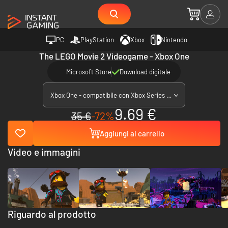
PC
PlayStation
Xbox
Nintendo
The LEGO Movie 2 Videogame - Xbox One
Microsoft Store
Download digitale
Xbox One - compatibile con Xbox Series X|S
9.69 €
35 €
-72%
Aggiungi al carrello
Video e immagini
Riguardo al prodotto