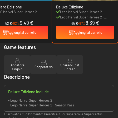
ard Edizione
Deluxe Edizione
O Marvel Super Heroes 2
Lego Marvel Super Heroes 2
Lego Marvel Super Heroes 2 -
9.49 €
8.39 €
Season Pass
52 €
-82%
65 €
-87%
Aggiungi al carrello
Aggiungi al carrello
Game features
Giocatore
Shared/Split
Cooperativo
singolo
Screen
Descrizione
Deluxe Edizione include
- Lego Marvel Super Heroes 2
- Lego Marvel Super Heroes 2 - Season Pass
E' arrivato il tuo Momento! Unisciti ai tuoi Supereroi e Supercattivi