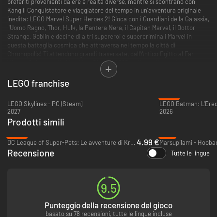
preferiti provenienti da ere e realtà diverse, mentre si scontrano con
Kang il Conquistatore e viaggiatore del tempo in un'avventura originale
inedita: LEGO Marvel Super Heroes 2! Gioca con i Guardiani della Galassia,
l'Uomo Ragno, Thor, Hulk, la Pantera Nera, il Capitan Marvel, il Dottor
Strange, Goblin e decine di altri supereroi e supercriminali Marvel in
questa battaglia cosmica che attraversa nel tempo la città di
Chronopolis! Ti attendono grandi traversate, dall'Antico Egitto al Far
West, a Sakaar e alla New York City del 2099, nelle quali potrai portare
con te oggetti e personaggi attraverso vari secoli! Inoltre, con le nuove
modalità di combattimento, amici e familiari potranno affrontarsi in una
LEGO franchise
serie di sfide a tema in molteplici arene da combattimento!
-32%
LEGO Skylines - PC (Steam)
2027
2026
Prodotti simili
-88%
-9%
4.99 €
DC League of Super-Pets: Le avventure di Krypto e Asso - Xbox One & Xbox Series X|S
Recensione
Tutte le lingue
9.5
Punteggio della recensione del gioco
basato su 78 recensioni, tutte le lingue incluse