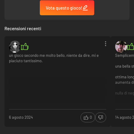
Vota questo gioco!
Recensioni recenti
un gioco secondo me molto bello, niente da dire, mi e
Semplicem
piaciuto tantissimo.
una bella s
ottima long
aumenta di
nulla di ne
vivamente 
longevit
storia
6 agosto 2024
0
14 agosto 
tante mi
nulla da