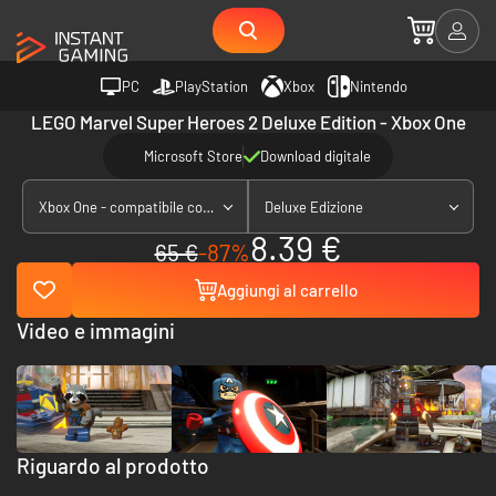
PC
PlayStation
Xbox
Nintendo
LEGO Marvel Super Heroes 2 Deluxe Edition - Xbox One
Microsoft Store
Download digitale
Xbox One - compatibile con Xbox Series X|S
Deluxe Edizione
8.39 €
65 €
-87%
Aggiungi al carrello
Video e immagini
Riguardo al prodotto