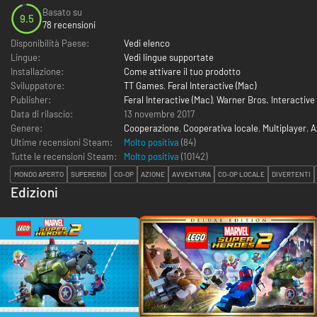
Basato su
9.5
78 recensioni
Disponibilità Paese:
Vedi elenco
Lingue:
Vedi lingue supportate
Installazione:
Come attivare il tuo prodotto
Sviluppatore:
TT Games
,
Feral Interactive (Mac)
Publisher:
Feral Interactive (Mac)
,
Warner Bros. Interactive
Data di rilascio:
13 novembre 2017
Genere:
Cooperazione
,
Cooperativa locale
,
Multiplayer
,
A
Ultime recensioni Steam:
Molto positiva
(84)
Tutte le recensioni Steam:
Molto positiva
(
10142
)
MONDO APERTO
SUPEREROI
CO-OP
AZIONE
AVVENTURA
CO-OP LOCALE
DIVERTENTI
Edizioni