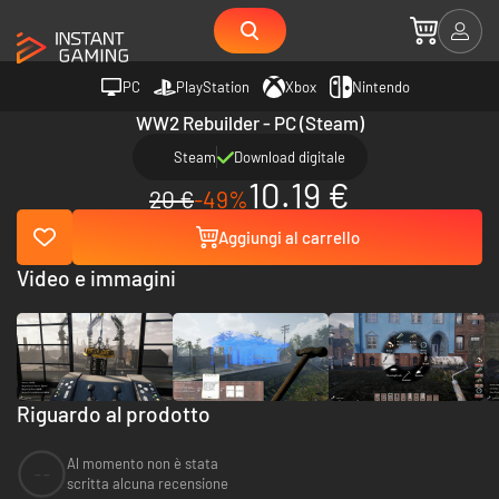
PC
PlayStation
Xbox
Nintendo
WW2 Rebuilder - PC (Steam)
Steam
Download digitale
10.19 €
20 €
-49%
Aggiungi al carrello
Video e immagini
Riguardo al prodotto
Al momento non è stata
--
scritta alcuna recensione