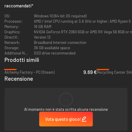
raccomandati
*
OS:
Windows 10 (64-bit OS required)
Processor:
AMD / Intel CPU running at 3.6 GHz or higher: AMD Ryzen 5
Memory:
16 GB RAM
Graphics:
NVIDIA GeForce RTX 2060 6GB or AMD RX Vega 56 8GB or 
DirectX:
Version 12
Network:
Broadband Internet connection
Storage:
36 GB available space
Additional Notes:
SSD drive recommended
Prodotti simili
-45%
-68%
9.69 €
Alchemy Factory - PC (Steam)
Recycling Center Sim
Recensione
--
Al momento non è stata scritta alcuna recensione
Vota questo gioco!
Una tregua non significa un ritorno alla normalità. La Seconda guerra
mondiale ha lasciato il segno nelle città d'Europa, che devono essere