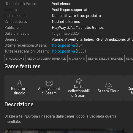
Disponibilità Paese:
Vedi elenco
Lingue:
Vedi lingue supportate
Installazione:
Come attivare il tuo prodotto
Sviluppatore:
Madnetic Games
Publisher:
PlayWay S.A.
,
Madnetic Games
Data di rilascio:
15 gennaio 2023
Genere:
Azione
,
Avventura
,
Indies
,
RPG
,
Simulazione
,
Str
Ultime recensioni Steam:
Molto positiva
(10)
Tutte le recensioni Steam:
Molto positiva
(
1565
)
SIMULAZIONE
SECONDA GUERRA MONDIALE
RILASSANTI
DESIGN E ILLUSTRAZIONE
REAL
Game features
Carte
Giocatore
Achievement
Con
collezionabili
Steam Cloud
singolo
di Steam
f
di Steam
Descrizione
Grazie a te, l'Europa rinascerà dalle ceneri dopo la Seconda guerra
mondiale.