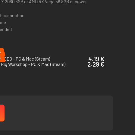
TX 2060 6GB or AMD RX Vega 56 8GB or newer
t connection
pace
mended
%
%
4.19 €
rt CEO - PC & Mac (Steam)
2.29 €
e Big Workshop - PC & Mac (Steam)