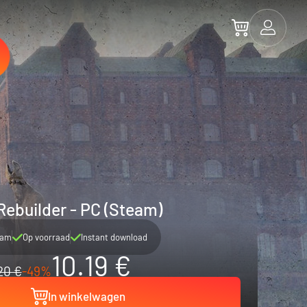
ebuilder - PC (Steam)
eam
Op voorraad
Instant download
10.19 €
20 €
-49%
In winkelwagen