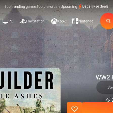
Dagelijkse deals
Top trending games
Top pre-orders
Upcoming
PC
PlayStation
Xbox
Nintendo
WW2 R
St