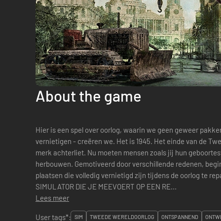
About the game
Hier is een spel over oorlog, waarin we geen geweer pakken
vernietigen - creëren we. Het is 1945. Het einde van de Tweede Wereldoorlog, de oorlog die een
merk achterliet. Nu moeten mensen zoals jij hun geboortes
herbouwen. Gemotiveerd door verschillende redenen, begin
plaatsen die volledig vernietigd zijn tijdens de oorlog te
SIMULATOR DIE JE MEEVOERT OP EEN RE...
Lees meer
User tags*:
SIM
TWEEDE WERELDOORLOG
ONTSPANNEND
ONTWE