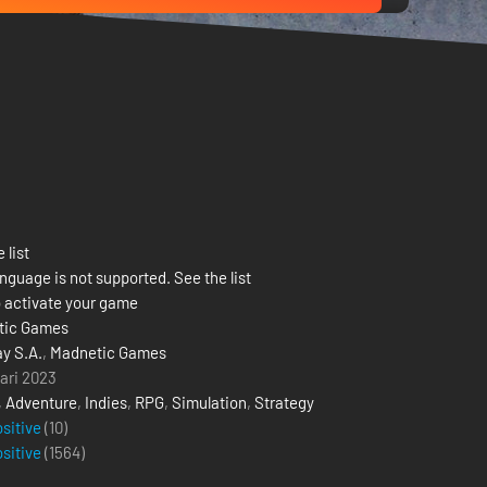
 list
nguage is not supported. See the list
 activate your game
tic Games
y S.A.
,
Madnetic Games
uari 2023
,
Adventure
,
Indies
,
RPG
,
Simulation
,
Strategy
ositive
(10)
ositive
(
1564
)