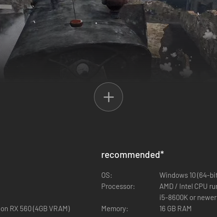
recommended
*
OS:
Windows 10 (64-bit
Processor:
AMD / Intel CPU ru
i5-8600K or newer
eon RX 560 (4GB VRAM)
Memory:
16 GB RAM