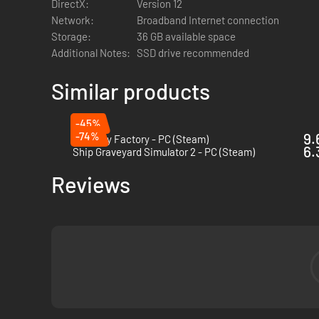
DirectX:
Version 12
Network:
Broadband Internet connection
Storage:
36 GB available space
Additional Notes:
SSD drive recommended
Similar products
-45%
-74%
9.
Alchemy Factory - PC (Steam)
6.
Ship Graveyard Simulator 2 - PC (Steam)
Reviews