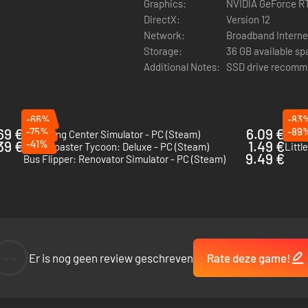
Graphics:
NVIDIA GeForce R
DirectX:
Version 12
Network:
Broadband Interne
Storage:
36 GB available s
Additional Notes:
SSD drive recom
-66%
-83
69 €
-75%
6.09 €
-89
Recycling Center Simulator - PC (Steam)
Airpo
39 €
-41%
1.49 €
RollerCoaster Tycoon: Deluxe - PC (Steam)
Littl
9.49 €
Bus Flipper: Renovator Simulator - PC (Steam)
--
Er is nog geen review geschreven
Rate deze game!