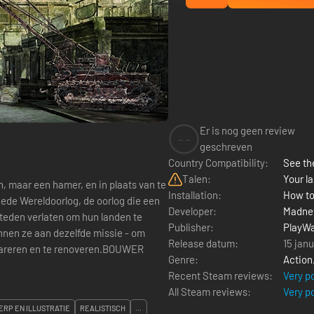
Er is nog geen review
--
geschreven
Country Compatibility:
See the
Talen:
Your la
, maar een hamer, en in plaats van te
Installation:
How to
Developer:
Madne
teden verlaten om hun landen te
Publisher:
PlayWa
nen ze aan dezelfde missie - om
Release datum:
15 jan
 repareren en te renoveren.BOUWER
Genre:
Action
Recent Steam reviews:
Very p
All Steam reviews:
Very p
RP EN ILLUSTRATIE
REALISTISCH
...