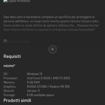
Ogni dieci anni è necessario compiere un sacrificio per proteggere le
persone dall’Abisso, un luogo tanto riverito quanto temuto! Questa volta
hanno scelto te come vittima da gettare nell’oscurità... Nessuno ha mai
fatto ritorno, ma forse tu riuscirai in un’impresa ritenuta impossibile?
Requisiti
Accolta da Nyx, che vive da solo tra le rocce della sua grotta, sei
sopravvissuta per dieci anni e con il suo aiuto dovrai provare a
minimi
*
raggiungere il portale che potrebbe finalmente condurti in salvo, lontano
dall’Abisso. Il tutto in un contesto in stile metroidvania.
OS:
Windows 10
Processor:
Intel Core i5 6500 / AMD FX 8350
Memory:
8 GB RAM
Graphics:
NVIDIA GTX960 / Radeon R9 380
DirectX:
Version 11
Storage:
8 GB available space
Prodotti simili