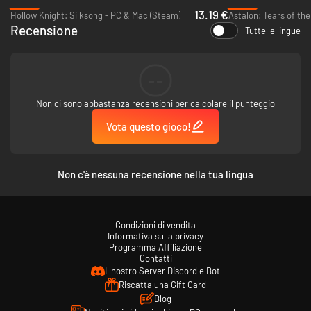
-32%
-95%
13.19 €
Hollow Knight: Silksong - PC & Mac (Steam)
Astalon: Tears of th
Recensione
Tutte le lingue
Caratteristiche principali
--
Un platformer in 2D con un’atmosfera oscura e cupa - Elypse è un
gioco d’azione e combattimento in stile metroidvania che si svolge
Non ci sono abbastanza recensioni per calcolare il punteggio
nelle viscere di un mondo infernale.
Vota questo gioco!
Livelli disseminati di trappole e pericoli - Un celere e radioso
Non c'è nessuna recensione nella tua lingua
personaggio ti accompagnerà nell’esplorazione delle profondità
dell’Abisso. Fai affidamento su destrezza e perseveranza per
esplorarne i meandri e fuggire incolume.
Condizioni di vendita
Informativa sulla privacy
Programma Affiliazione
Supera l’Abisso grazie al dinamico sistema di scatti e attacchi -
Contatti
Concatena ogni azione per sopravvivere ad ambienti insidiosi e
Il nostro Server Discord e Bot
nemici implacabili.
Riscatta una Gift Card
Blog