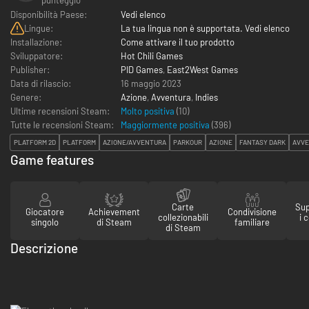
Disponibilità Paese:
Vedi elenco
Lingue:
La tua lingua non è supportata. Vedi elenco
Installazione:
Come attivare il tuo prodotto
Sviluppatore:
Hot Chili Games
Publisher:
PID Games
,
East2West Games
Data di rilascio:
16 maggio 2023
Genere:
Azione
,
Avventura
,
Indies
Ultime recensioni Steam:
Molto positiva
(10)
Tutte le recensioni Steam:
Maggiormente positiva
(
396
)
PLATFORM 2D
PLATFORM
AZIONE/AVVENTURA
PARKOUR
AZIONE
FANTASY DARK
AVV
Game features
Carte
Sup
Giocatore
Achievement
Condivisione
collezionabili
i 
singolo
di Steam
familiare
di Steam
Descrizione