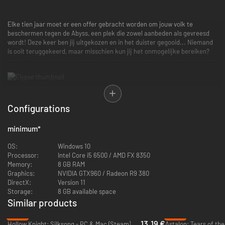
Elke tien jaar moet er een offer gebracht worden om jouw volk te
beschermen tegen de Abyss, een plek die zowel aanbeden als gevreesd
wordt! Deze keer ben jij uitgekozen en in het duister gegooid... Niemand
is ooit teruggekeerd, maar misschien kun jij het onmogelijke bereiken?
Configurations
Verwelkomd door Nyx, die alleen met zijn rotsblokken in een grot woont,
heb je tien jaar overleefd. Met zijn hulp probeer je in dit platformspel met
minimum
*
mechanismen in de stijl van metroidvania een portal te bereiken
waardoor je eindelijk kunt ontsnappen uit de diepte van de Abyss.
OS:
Windows 10
Processor:
Intel Core i5 6500 / AMD FX 8350
Memory:
8 GB RAM
Graphics:
NVIDIA GTX960 / Radeon R9 380
DirectX:
Version 11
Storage:
8 GB available space
Similar products
-32%
-95%
13.19 €
Hollow Knight: Silksong - PC & Mac (Steam)
Astalon: Tears of th