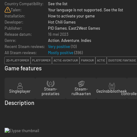
Country Compatibility:
See the list
Talen:
Your language is not supported. See the list
Installation:
How to activate your game
Developer:
Hot Chili Games
Publisher:
PID Games
,
East2West Games
Release datum:
16 mei 2023
Genre:
Action
,
Adventure
,
Indies
Recent Steam reviews:
Very positive
(10)
All Steam reviews:
Mostly positive
(
396
)
2D-PLATFORMER
PLATFORMER
ACTIE-AVONTUUR
PARKOUR
ACTIE
DUISTERE FANTASIE
Game features
Steam-
Steam-
Singleplayer
Gezinsbibliotheek
prestaties
ruilkaarten
controll
Description