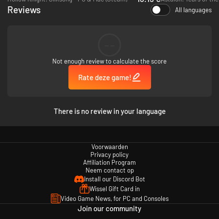
Reviews
All languages
Belangrijkste kenmerken
--
Een 2D actie-platformspel in een duistere en sombere stijl - Elypse
is een combinatie van een platformspel, de stijl van metroidvania en
Not enough review to calculate the score
actiemechanismen, en speelt zich af in de diepten van een helse
wereld.
Rate deze game!
There is no review in your language
Een omgeving vol vallen en gevaren - Ontdek de diepten van de
Abyss met een licht en lenig personage. Behendigheid en
doorzettingsvermogen zijn nodig om de Abyss te verkennen en er
heelhuids uit te ontsnappen.
Voorwaarden
Privacy policy
Affiliation Program
Neem contact op
Doorkruis de Abyss met het intuïtieve dash-and-slash-systeem -
Install our Discord Bot
Gebruik een afgestemd en intuïtief dash-and-slash-systeem om een
Wissel Gift Card in
verraderlijke omgeving en kwaadaardige vijanden het hoofd te
Video Game News, for PC and Consoles
bieden.
Join our community