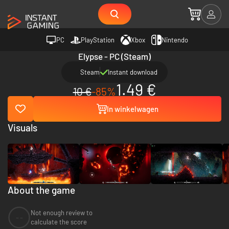
PC
PlayStation
Xbox
Nintendo
Elypse - PC (Steam)
Steam
Instant download
1.49 €
10 €
-85%
In winkelwagen
Visuals
About the game
Not enough review to
--
calculate the score