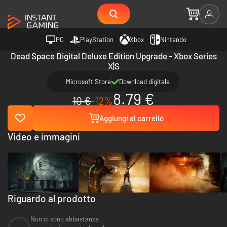
PC
PlayStation
Xbox
Nintendo
Dead Space Digital Deluxe Edition Upgrade - Xbox Series
X|S
Microsoft Store
Download digitale
8.79 €
10 €
-12%
Aggiungi al carrello
Video e immagini
Riguardo al prodotto
Non ci sono abbastanza