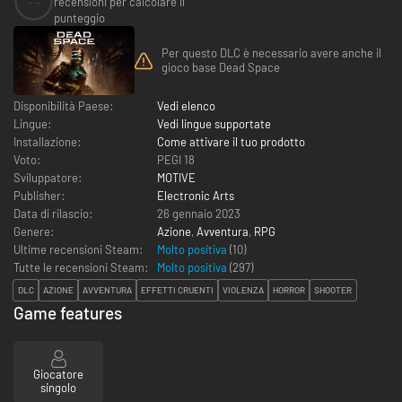
--
recensioni per calcolare il
punteggio
Per questo DLC è necessario avere anche il
gioco base Dead Space
Disponibilità Paese:
Vedi elenco
Lingue:
Vedi lingue supportate
Installazione:
Come attivare il tuo prodotto
Voto:
PEGI 18
Sviluppatore:
MOTIVE
Publisher:
Electronic Arts
Data di rilascio:
26 gennaio 2023
Genere:
Azione
,
Avventura
,
RPG
Ultime recensioni Steam:
Molto positiva
(10)
Tutte le recensioni Steam:
Molto positiva
(
297
)
DLC
AZIONE
AVVENTURA
EFFETTI CRUENTI
VIOLENZA
HORROR
SHOOTER
Game features
Giocatore
singolo