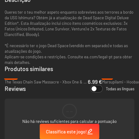
Queres ter o teu melhor aspeto enquanto sobrevives aos terrores a bordo
da USG Ishimura? Obtém já a atualização de Dead Space Digital Deluxe
Edition*. Esta Atualização inclui cinco itens cosméticos exclusivos: 3x
Fatos Únicos (Infested, Lone Survivor, Venture) e 2x Texturas de Fatos
(Sanctified, Bloody).
*É necessário ter o jogo Dead Space (vendido em separado) e todas as
atualizações do jogo.
Aplicam-se condições e restrições. Consulte ea.com/legal-pt para obter
mais detalhes.
Produtos similares
-53%
-9%
6.99 €
The Texas Chain Saw Massacre - Xbox One & Xbox Series X|S
Reviews
Todas as línguas
--
Não há reviews suficientes para calcular a pontuação
Classifica este jogo!