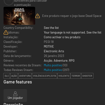
--
suficientes para calcular
a pontuação
Este produto requer o jogo base Dead Space
Country Compatibility:
See the list
Idiomas:
Your language is not supported. See the list
Instalação:
Como activar o teu produto
Classificação:
PEGI 18
Developer:
MOTIVE
Publisher:
Electronic Arts
Data de lançamento:
26 janeiro 2023
Género:
Acção
,
Adventure
,
RPG
Reviews recentes da Steam:
Muito positivo
(10)
Todas Reviews Steam:
Muito positivo
(
297
)
DLC
AÇÃO
AVENTURA
VIOLÊNCIA EXPLÍCITA
VIOLENTO
TERROR
SHOOTER
Game features
Um jogador
Descrição