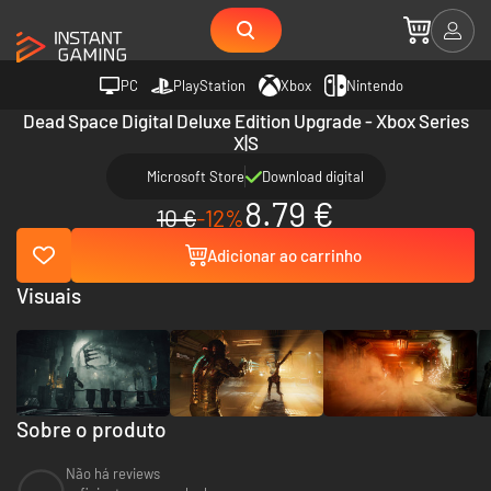
PC
PlayStation
Xbox
Nintendo
Dead Space Digital Deluxe Edition Upgrade - Xbox Series
X|S
Microsoft Store
Download digital
8.79 €
10 €
-12%
Adicionar ao carrinho
Visuais
Sobre o produto
Não há reviews