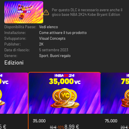
Per questo DLC è necessario avere anche il
gioco base NBA 2K24 Kobe Bryant Edition
Disponibilità Paese:
Vedi elenco
Installazione:
Come attivare il tuo prodotto
Sviluppatore:
Visual Concepts
Publisher:
2K
Data di rilascio:
5 settembre 2023
Genere:
Sport
,
Buoni regalo
Edizioni
35,000
75,000
5 €
8.99 €
10 €
-10%
20 €