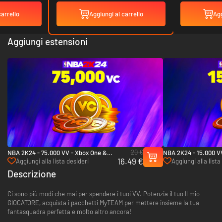
carrello
Aggiungi al carrello
Agg
Aggiungi estensioni
20 €
NBA 2K24 - 75.000 VV - Xbox One &
NBA 2K24 - 15.000 V
16.49 €
Xbox Series X|S
Xbox Series X|S
Aggiungi alla lista desideri
Aggiungi alla lista
Descrizione
Ci sono più modi che mai per spendere i tuoi VV. Potenzia il tuo Il mio
GIOCATORE, acquista i pacchetti MyTEAM per mettere insieme la tua
fantasquadra perfetta e molto altro ancora!