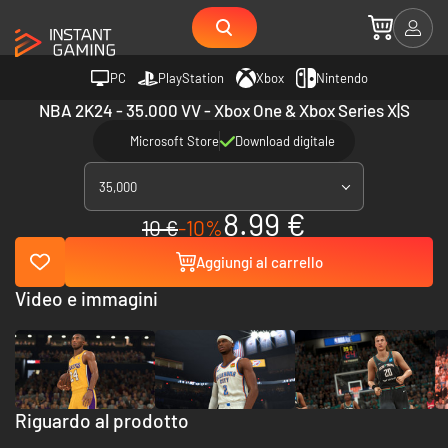
PC
PlayStation
Xbox
Nintendo
NBA 2K24 - 35.000 VV - Xbox One & Xbox Series X|S
Microsoft Store
Download digitale
35,000
8.99 €
10 €
-10%
Aggiungi al carrello
Video e immagini
Riguardo al prodotto