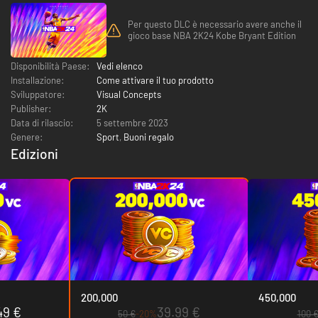
Per questo DLC è necessario avere anche il
gioco base NBA 2K24 Kobe Bryant Edition
Disponibilità Paese:
Vedi elenco
Installazione:
Come attivare il tuo prodotto
Sviluppatore:
Visual Concepts
Publisher:
2K
Data di rilascio:
5 settembre 2023
Genere:
Sport
,
Buoni regalo
Edizioni
200,000
450,000
49 €
39.99 €
50 €
-20%
100 