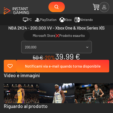
PC
PlayStation
Xbox
Nintendo
NBA 2K24 - 200.000 VV - Xbox One & Xbox Series X|S
Microsoft Store
Prodotto esaurito
200,000
39.99 €
50 €
-20%
Notificami via e-mail quando torna disponibile
Video e immagini
Riguardo al prodotto