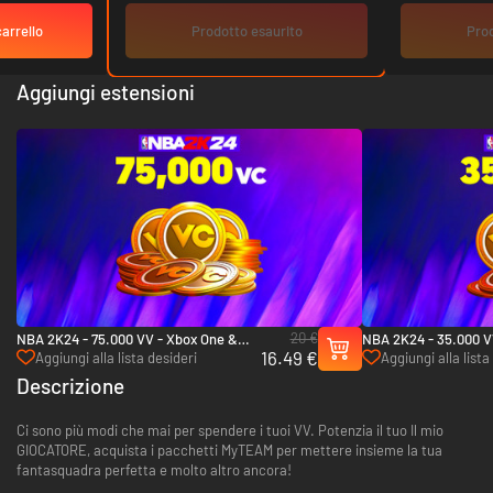
carrello
Prodotto esaurito
Prod
Aggiungi estensioni
20 €
NBA 2K24 - 75.000 VV - Xbox One &
NBA 2K24 - 35.000 V
16.49 €
Xbox Series X|S
Xbox Series X|S
Aggiungi alla lista desideri
Aggiungi alla lista
Descrizione
Ci sono più modi che mai per spendere i tuoi VV. Potenzia il tuo Il mio
GIOCATORE, acquista i pacchetti MyTEAM per mettere insieme la tua
fantasquadra perfetta e molto altro ancora!