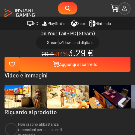
PC
PlayStation
Xbox
Nintendo
On Your Tail - PC (Steam)
Steam
Download digitale
3.29 €
20 €
-83%
Aggiungi al carrello
Video e immagini
Riguardo al prodotto
Non ci sono abbastanza
--
recensioni per calcolare il
punteggio