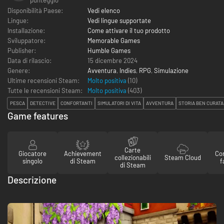
Disponibilità Paese:
Vedi elenco
Lingue:
Vedi lingue supportate
Installazione:
Come attivare il tuo prodotto
Sviluppatore:
Memorable Games
Publisher:
Humble Games
Data di rilascio:
15 dicembre 2024
Genere:
Avventura
,
Indies
,
RPG
,
Simulazione
Ultime recensioni Steam:
Molto positiva
(10)
Tutte le recensioni Steam:
Molto positiva
(
403
)
PESCA
DETECTIVE
CONFORTANTI
SIMULATORI DI VITA
AVVENTURA
STORIA BEN CURATA
Game features
Carte
Giocatore
Achievement
Con
collezionabili
Steam Cloud
singolo
di Steam
f
di Steam
Descrizione