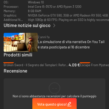
OS:
Windows 10
Processor:
Intel Core i5-3570 or AMD Ryzen 3 1200
Memory:
8 GB RAM
Graphics:
NVIDIA GeForce GTX 590, 3GB or AMD Radeon RX 550, 4GB or
Additional Notes:
High 1080p @ 60 FPS: Playing on an SSD is highly recomm
Ultime notizie sul gioco
2 anni fa
La simulazione di vita narrativa On You Tail
Svela gli indizi
è stata posticipata al 16 dicembre
Il tempo è tuo alleato, detective. Usa il dispositivo magico conosciuto
Prodotti simili
come chronolens per investigare le scene del crimine e osservare come
-86%
-94%
apparivano prima che il crimine avesse luogo. Sfrutta queste informazioni
4.09 €
Broken Sword - Il Segreto dei Templari: Reforged - PC & Mac (Steam)
Escape From Mystwoo
uniche per formulare le tue deduzioni e arrivare al cuore del mistero!
Recensione
--
Non ci sono abbastanza recensioni per calcolare il punteggio
Vota questo gioco!