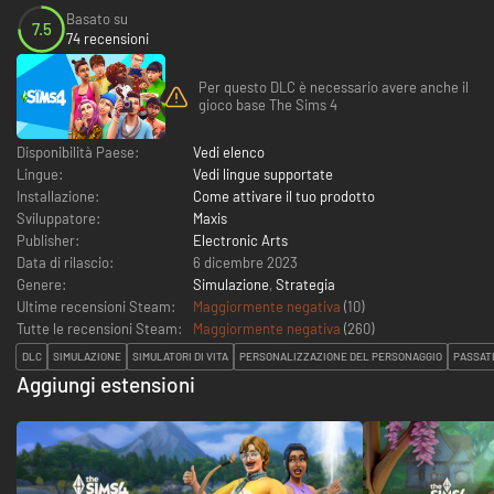
Basato su
7.5
74 recensioni
Per questo DLC è necessario avere anche il
gioco base The Sims 4
Disponibilità Paese:
Vedi elenco
Lingue:
Vedi lingue supportate
Installazione:
Come attivare il tuo prodotto
Sviluppatore:
Maxis
Publisher:
Electronic Arts
Data di rilascio:
6 dicembre 2023
Genere:
Simulazione
,
Strategia
Ultime recensioni Steam:
Maggiormente negativa
(10)
Tutte le recensioni Steam:
Maggiormente negativa
(
260
)
DLC
SIMULAZIONE
SIMULATORI DI VITA
PERSONALIZZAZIONE DEL PERSONAGGIO
PASSAT
Aggiungi estensioni