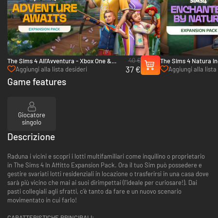
40 €
The Sims 4 All'Avventura - Xbox One &
The Sims 4 Natura In
37 €
Xbox Series X|S
One & Xbox Series X|
Aggiungi alla lista desideri
Aggiungi alla lista
Game features
Giocatore
singolo
Descrizione
Raduna i vicini e scopri i lotti multifamiliari come inquilino o proprietario
in The Sims 4 In Affitto Expansion Pack. Ora il tuo Sim può possedere e
gestire svariati lotti residenziali in locazione o trasferirsi in una casa dove
sarà più vicino che mai ai suoi dirimpettai (l'ideale per curiosare!). Dai
pasti collegiali agli sfratti, c'è tanto da fare e un nuovo scenario
movimentato in cui farlo!
CARATTERISTICHE PRINCIPALI: