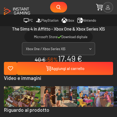
PC
PlayStation
Xbox
Nintendo
The Sims 4 In Affitto - Xbox One & Xbox Series X|S
Microsoft Store
Download digitale
Xbox One / Xbox Series X|S
17.49 €
40 €
-56%
Aggiungi al carrello
Video e immagini
Riguardo al prodotto