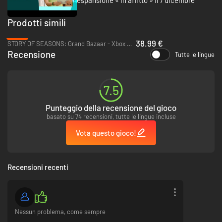
espansione « In affitto » il 7 dicembre
degli spiriti e scopri un rifugio per animali! Una delle maggiori
attrazioni che Tomarang ha da offrire è il mercato notturno, dove i
tuoi Sims scopriranno nuovi cibi e oggetti originali.
Prodotti simili
-22%
38.99 €
STORY OF SEASONS: Grand Bazaar - Xbox Series X|S
Recensione
Tutte le lingue
7.5
Punteggio della recensione del gioco
basato su 74 recensioni, tutte le lingue incluse
Vota questo gioco!
Recensioni recenti
Nessun problema, come sempre