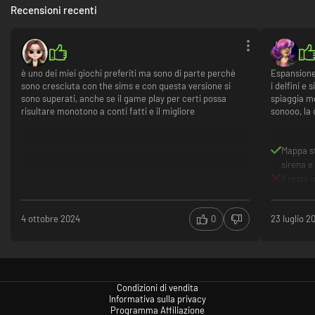
Recensioni recenti
è uno dei miei giochi preferiti ma sono di parte perchè
Espansione 
sono cresciuta con the sims e con questa versione si
i delfini e 
sono superati, anche se il game play per certi possa
spiaggia mo
risultare monotono a conti fatti e il migliore
sonooo, la
Mappa st
sirena e
Il resto 
4 ottobre 2024
0
23 luglio 2
Condizioni di vendita
Informativa sulla privacy
Programma Affiliazione