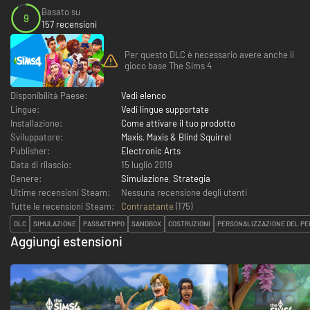
Basato su
9
157 recensioni
Per questo DLC è necessario avere anche il
gioco base The Sims 4
Disponibilità Paese:
Vedi elenco
Lingue:
Vedi lingue supportate
Installazione:
Come attivare il tuo prodotto
Sviluppatore:
Maxis
,
Maxis & Blind Squirrel
Publisher:
Electronic Arts
Data di rilascio:
15 luglio 2019
Genere:
Simulazione
,
Strategia
Ultime recensioni Steam:
Nessuna recensione degli utenti
Tutte le recensioni Steam:
Contrastante
(
175
)
DLC
SIMULAZIONE
PASSATEMPO
SANDBOX
COSTRUZIONI
PERSONALIZZAZIONE DEL PE
Aggiungi estensioni