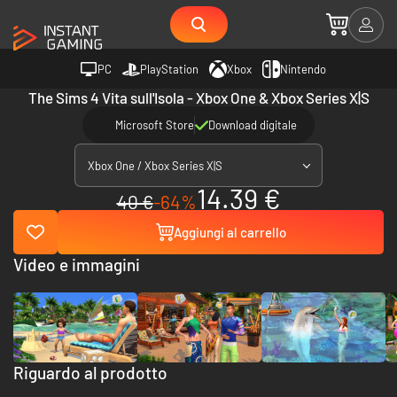
PC
PlayStation
Xbox
Nintendo
The Sims 4 Vita sull'Isola - Xbox One & Xbox Series X|S
Microsoft Store
Download digitale
Xbox One / Xbox Series X|S
14.39 €
40 €
-64%
Aggiungi al carrello
Video e immagini
Riguardo al prodotto