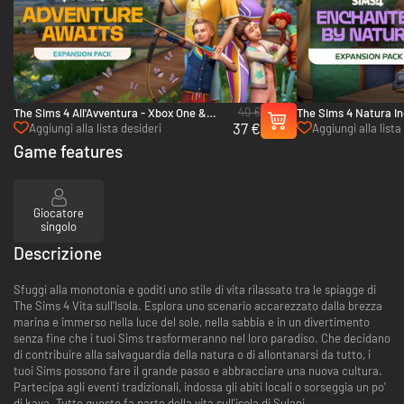
40 €
The Sims 4 All'Avventura - Xbox One &
The Sims 4 Natura In
37 €
Xbox Series X|S
One & Xbox Series X|
Aggiungi alla lista desideri
Aggiungi alla lista
Game features
Giocatore
singolo
Descrizione
Sfuggi alla monotonia e goditi uno stile di vita rilassato tra le spiagge di
The Sims 4 Vita sull'Isola. Esplora uno scenario accarezzato dalla brezza
marina e immerso nella luce del sole, nella sabbia e in un divertimento
senza fine che i tuoi Sims trasformeranno nel loro paradiso. Che decidano
di contribuire alla salvaguardia della natura o di allontanarsi da tutto, i
tuoi Sims possono fare il grande passo e abbracciare una nuova cultura.
Partecipa agli eventi tradizionali, indossa gli abiti locali o sorseggia un po'
di kava. Tutto questo fa parte della vita sull'isola di Sulani.