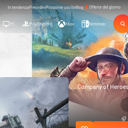
Offerte del giorno
In tendenza
Preordini
Prossime uscite
Blog
PC
PlayStation
Xbox
Nintendo
Company of Heroes