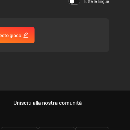
Tutte le lingue
enziamenti con cui rendere ancora più forti le sue già
esto gioco!
:
Unisciti alla nostra comunità