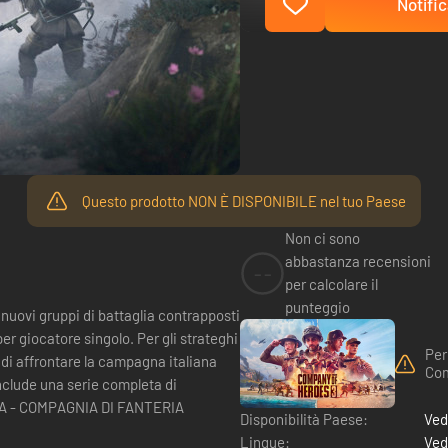
Notific
Questo prodotto NON È DISPONIBILE nel tuo Paese
Non ci sono
abbastanza recensioni
--
per calcolare il
punteggio
nuovi gruppi di battaglia contrapposti
r giocatore singolo. Per gli strateghi
Per
i affrontare la campagna italiana
Com
nclude una serie completa di
Disponibilità Paese:
Ved
Lingue:
Ved