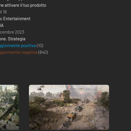
e attivare il tuo prodotto
I 18
ic Entertainment
GA
icembre 2023
one
,
Strategia
giormente positiva
(10)
giormente negativa
(
840
)