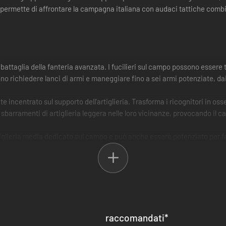
permette di affrontare la campagna italiana con audaci tattiche combi
i battaglia della fanteria avanzata. I fucilieri sul campo possono essere
o richiedere lanci di armi e maneggiare fino a sei armi potenziate, d
e incentrato sul supporto dell'artiglieria. Trasforma i ricognitori in osse
sbarramenti di artiglieria leggera nelle loro vicinanze, provocando il ca
rtiglieria media dedicato sul campo e può anche essere potenziato per 
 pesante concentrata, c'è l'attacco rapido di artiglieria da 155 mm. Quest
 larga scala.
raccomandati
*