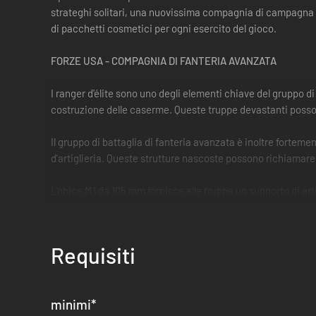
strateghi solitari, una nuovissima compagnia di campagna 
di pacchetti cosmetici per ogni esercito del gioco.
FORZE USA - COMPAGNIA DI FANTERIA AVANZATA
I ranger d'élite sono uno degli elementi chiave del gruppo d
costruzione delle caserme. Queste truppe devastanti posson
Il gruppo di battaglia di fanteria avanzata è inoltre fortement
d'artiglieria. Queste strutture nascoste possono richiamare 
L'obice M1 da 105 mm fornisce alle truppe un supporto di a
concentrarti sull'assalto in corso.
Infine, se la situazione richiede una soluzione di artiglieria
Requisiti
trincerati o per far pendere l'ago della bilancia in scontri su
minimi
*