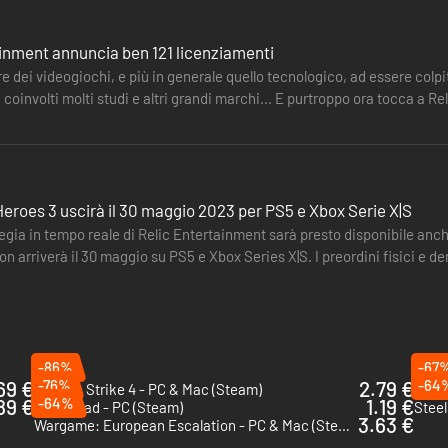
ainment annuncia ben 121 licenziamenti
tore dei videogiochi, e più in generale quello tecnologico, ad essere colp
 coinvolti molti studi e altri grandi marchi... E purtroppo ora tocca a
 italiana consente uno stile di gioco ad armi combinate vario e fless
 tendere imboscate mortali o di colpire rapidamente e duramente in ass
effetti devastanti.
roes 3 uscirà il 30 maggio 2023 per PS5 e Xbox Serie X|S
ategia in tempo reale di Relic Entertainment sarà presto disponibile anch
he, le truppe di terra aria-mare fanno spesso affidamento su armi di 
on arriverà il 30 maggio su PS5 e Xbox Series X|S. I preordini fisici e de
ggendario 17 libbre) possono essere dispiegati rapidamente per attaccare
 essere una soluzione quando serve il supporto dell'artiglieria.
ia aria-mare può ricorrere a una serie di devastanti supporti aerei, c
-86%
-67
 contare sui bombardamenti navali per distruggere le linee difensive e 
69 €
-76%
2.79 €
-64
Sudden Strike 4 - PC & Mac (Steam)
Steel
89 €
-64%
1.19 €
Stalingrad - PC (Steam)
Steel
tima opzione per un attacco in profondità. In grado di paracadutarsi s
3.63 €
Wargame: European Escalation - PC & Mac (Steam)
ibili per la campagna. Inoltre, in linea con il tema delle armi combinat