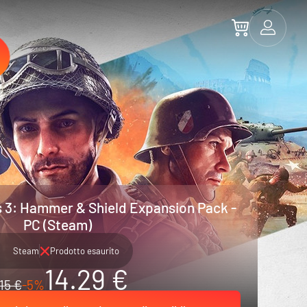
 3: Hammer & Shield Expansion Pack -
PC (Steam)
Steam
Prodotto esaurito
14.29 €
15 €
-5%