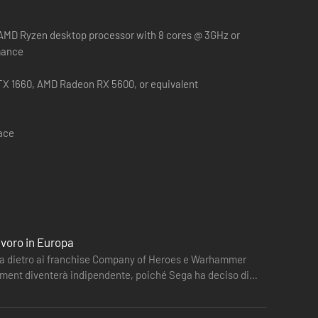
r AMD Ryzen desktop processor with 8 cores @ 3GHz or
mance
. Questi riservisti sono esperti in difese campali e possono
X 1660, AMD Radeon RX 5600, or equivalent
ombattimento quando combattono da una copertura o vicino a
pace
 linea. L'ufficiale può richiamare l'artiglieria e gli
lunga distanza, mentre il bunker di comando migliora le
avoro in Europa
di proiettili da 101 kg che sventreranno fanteria, corazze e
e sta dietro ai franchise Company of Heroes e Warhammer
sua capacità di rifornimento rapido.
inment diventerà indipendente, poiché Sega ha deciso di