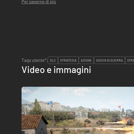
Per saperne di più
Tags utente*:
DLC
STRATEGIA
AZIONE
GIOCHI DI GUERRA
STR
Video e immagini