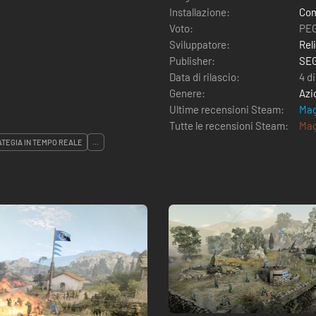
Installazione:
Com
Voto:
PEG
Sviluppatore:
Rel
Publisher:
SE
Data di rilascio:
4 d
Genere:
Azi
Ultime recensioni Steam:
Mag
Tutte le recensioni Steam:
Mag
ATEGIA IN TEMPO REALE
...