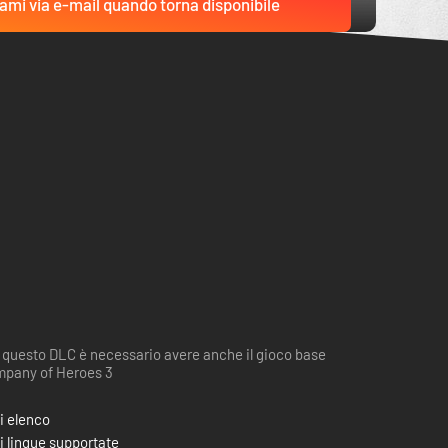
ami via e-mail quando torna disponibile
 questo DLC è necessario avere anche il gioco base
pany of Heroes 3
i elenco
i lingue supportate