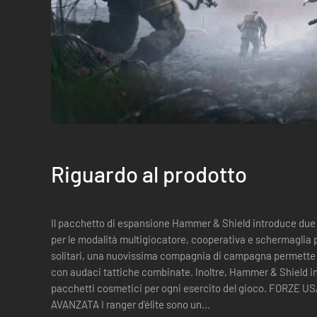
Riguardo al prodotto
Il pacchetto di espansione Hammer & Shield introduce due 
per le modalità multigiocatore, cooperativa e schermaglia pe
solitari, una nuovissima compagnia di campagna permette d
con audaci tattiche combinate. Inoltre, Hammer & Shield i
pacchetti cosmetici per ogni esercito del gioco. FORZE USA - COMPAGNIA DI FANTERIA
AVANZATA I ranger d'élite sono un...