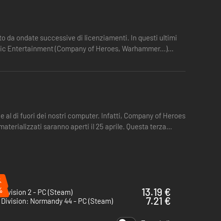
ito da ondate successive di licenziamenti. In questi ultimi
 Relic Entertainment (Company of Heroes, Warhammer...)
ibile.
alti a tutto campo. Queste truppe d'élite sono tra le
e al di fuori dei nostri computer. Infatti, Company of Heroes
squadra mobili per affrontare le minacce che incontrano.
materializzati saranno aperti il 25 aprile. Questa terza
 i mezzi corazzati.
ome i bombardamenti incendiari, gli attacchi anticarro a
%
tenere a bada il nemico.
%
13.19 €
 Division 2 - PC (Steam)
7.21 €
 Division: Normandy 44 - PC (Steam)
ul bersaglio, questa compagnia offre ai britannici un
e, la compagnia aria-mare britannica otterrà notevoli bonus