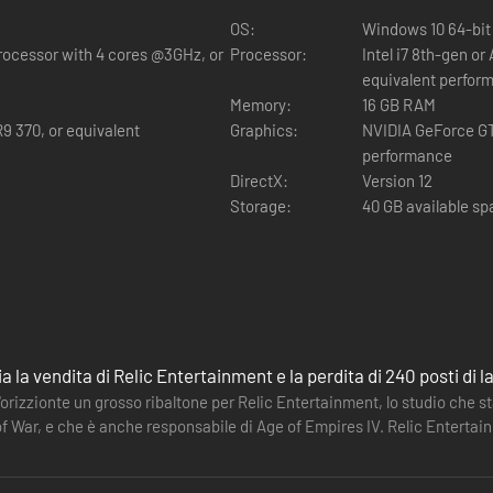
OS:
Windows 10 64-bit
rocessor with 4 cores @3GHz, or
Processor:
Intel i7 8th-gen o
RO ITALIANO
equivalent perfor
Memory:
16 GB RAM
a difesa, e offre una quantità di possibili strategie ai comandanti astuti
 370, or equivalent
Graphics:
NVIDIA GeForce GT
ai bunker di cemento. Le riserve costiere ottengono inoltre bonus di c
performance
DirectX:
Version 12
Storage:
40 GB available s
co che temporeggia contro le tue fortificazioni e la tua caparbia fanteria di
are la fanteria vicina a compiere grandi imprese in combattimento.
difensiva. Il bunker anticarro è in grado di eliminare i veicoli nemici a 
 la fanteria.
 la vendita di Relic Entertainment e la perdita di 240 posti di l
siasi arsenale difensivo. Il suo minaccioso boato preannuncia l'impatto 
l'orizzionte un grosso ribaltone per Relic Entertainment, lo studio ch
i proiettili quando si trova in prossimità di bunker alleati, grazie alla 
f War, e che è anche responsabile di Age of Empires IV. Relic Enterta
 studio.…