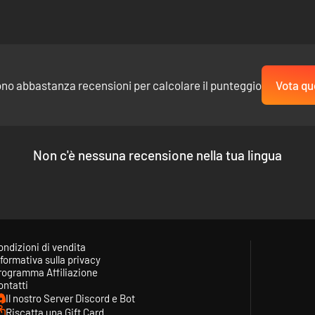
nie nemiche mentre è accompagnata da una ricognizione aerea.
della campagna, la compagnia aria-mare britannica può selezionare pot
ono abbastanza recensioni per calcolare il punteggio
Vota qu
Non c'è nessuna recensione nella tua lingua
mium, uno per ciascun esercito del gioco. I pacchetti sono i seguenti
ondizioni di vendita
I
formativa sulla privacy
 Force
rogramma Affiliazione
 e Dingo
ontatti
at
Il nostro Server Discord e Bot
Riscatta una Gift Card