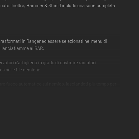
nate. Inoltre, Hammer & Shield include una serie completa
 trasformati in Ranger ed essere selezionati nel menu di
ai lanciafiamme ai BAR.
rvatori d'artiglieria in grado di costruire radiofari
os nelle file nemiche.
fare fuoco automatico sul nemico, lasciandoti più tempo per
a abilità è perfetta per distruggere le linee di nemici