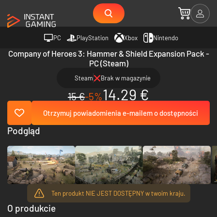
PC
PlayStation
Xbox
Nintendo
Company of Heroes 3: Hammer & Shield Expansion Pack -
PC (Steam)
Steam
Brak w magazynie
14.29 €
15 €
-5%
Otrzymuj powiadomienia e-mailem o dostępności
Podgląd
Ten produkt NIE JEST DOSTĘPNY w twoim kraju.
O produkcie