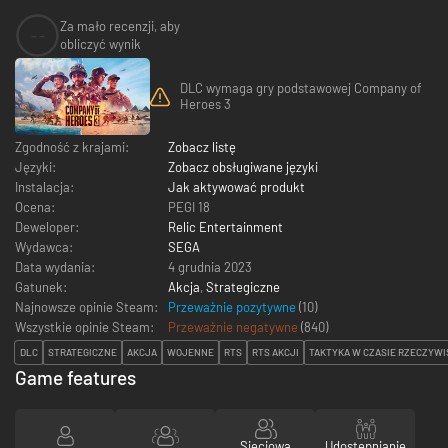
Za mało recenzji, aby
--
obliczyć wynik
DLC wymaga gry podstawowej Company of
Heroes 3
Zgodność z krajami:
Zobacz listę
Języki:
Zobacz obsługiwane języki
Instalacja:
Jak aktywować produkt
Ocena:
PEGI 18
Deweloper:
Relic Entertainment
Wydawca:
SEGA
Data wydania:
4 grudnia 2023
Gatunek:
Akcja
,
Strategiczne
Najnowsze opinie Steam:
Przeważnie pozytywne
(10)
Wszystkie opinie Steam:
Przeważnie negatywne
(
840
)
DLC
STRATEGICZNE
AKCJA
WOJENNE
RTS
RTS AKCJI
TAKTYKA W CZASIE RZECZYW
Game features
Sieciowa
Udostępnianie