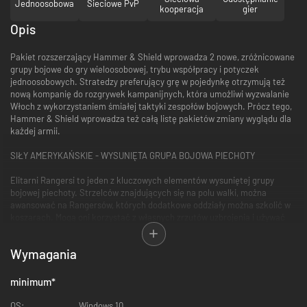
Jednoosobowa
Sieciowe PvP
kooperacja
gier
Opis
Pakiet rozszerzający Hammer & Shield wprowadza 2 nowe, zróżnicowane
grupy bojowe do gry wieloosobowej, trybu współpracy i potyczek
jednoosobowych. Stratedzy preferujący grę w pojedynkę otrzymują też
nową kompanię do rozgrywek kampanijnych, która umożliwi wyzwalanie
Włoch z wykorzystaniem śmiałej taktyki zespołów bojowych. Prócz tego,
Hammer & Shield wprowadza też całą listę pakietów zmiany wyglądu dla
każdej armii.
SIŁY AMERYKAŃSKIE - WYSUNIĘTA GRUPA BOJOWA PIECHOTY
Elitarni Rangersi to jeden z kluczowych elementów wysuniętej grupy
bojowej piechoty. Strzelców znajdujących się na polu walki, można
awansować na Rangersów, których dodatkowe oddziały można szkolić w
koszarach. Mogą oni korzystać z własnych zrzutów uzbrojenia i używać
maksymalnie aż 6 rodzajów broni, od miotaczy ognia aż po BAR-y.
Wymagania
Wysunięta grupa bojowa piechoty korzysta też ze wsparcia
artyleryjskiego. Awansuj zwiadowców na obserwatorów artyleryjskich,
którzy mogą ustawiać radiolatarnie artyleryjskie. Te zamaskowane
minimum
*
elementy można wykorzystać do ściągania w ich pobliże ostrzału lekkiej
artylerii.
OS:
Windows 10