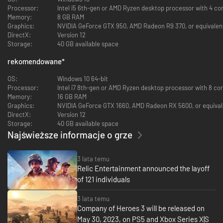
Processor:
Intel i5 6th-gen or AMD Ryzen desktop processor with 4 c
Haubica M1 105 mm zapewnia twoim oddziałom średnie wsparcie
Memory:
8 GB RAM
artyleryjskie i można ją ulepszyć do poziomu, na którym ostrzeliwuje
Graphics:
NVIDIA GeForce GTX 950, AMD Radeon R9 370, or equivale
nieprzyjaciela automatycznie, pozwalając ci bardziej skoncentrować się
DirectX:
Version 12
na przeprowadzanej ofensywie.
Storage:
40 GB available space
I wreszcie, jeśli sytuacja wymaga skoncentrowanego ciężkiego ostrzału
rekomendowane
*
artyleryjskiego, na podorędziu jest szybkostrzelna artyleria 155 mm.
Doskonale sprawdza się przy niszczeniu linii nieprzyjaciela lub do
OS:
Windows 10 64-bit
zapewniania przewagi podczas dużych operacji.
Processor:
Intel i7 8th-gen or AMD Ryzen desktop processor with 8 c
Memory:
16 GB RAM
Graphics:
NVIDIA GeForce GTX 1660, AMD Radeon RX 5600, or equiva
DirectX:
Version 12
Storage:
40 GB available space
Najświeższe informacje o grze
WEHRMACHT - WŁOSKA NADBRZEŻNA GRUPA BOJOWA
3 lata temu
Oddziały rezerwy piechoty obrony wybrzeża to wszechstronna i
Relic Entertainment announced the layoff
skoncentrowana na defensywie formacja, która zapewni przebiegłemu
of 121 individuals
dowódcy wiele rozwiązań taktycznych. Ci rezerwiści potrafią wznosić
wszelkie struktury obronne, od barier przeciwczołgowych aż po betonowe
3 lata temu
bunkry. Rezerwy nadbrzeżne zyskują też premie bojowe, gdy walczą zza
Company of Heroes 3 will be released on
osłony lub w pobliżu bunkrów.
May 30, 2023, on PS5 and Xbox Series X|S