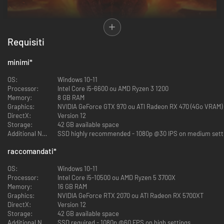
Requisiti
minimi
*
OS:
Windows 10-11
Processor:
Intel Core i5-6600 ou AMD Ryzen 3 1200
Memory:
8 GB RAM
Graphics:
NVIDIA GeForce GTX 970 ou ATI Radeon RX 470 (4Go VRAM)
DirectX:
Version 12
Storage:
42 GB available space
Additional Notes:
SSD highly recommended - 1080p @30 IPS on medium sett
raccomandati
*
OS:
Windows 10-11
Processor:
Intel Core i5-10500 ou AMD Ryzen 5 3700X
Memory:
16 GB RAM
Graphics:
NVIDIA GeForce RTX 2070 ou ATI Radeon RX 5700XT
DirectX:
Version 12
Storage:
42 GB available space
Additional Notes:
SSD required - 1080p @60 FPS on high settings