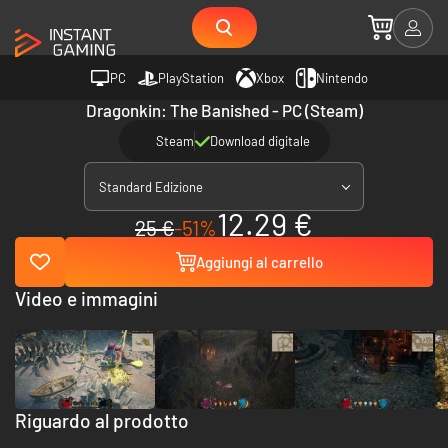
PC
PlayStation
Xbox
Nintendo
Dragonkin: The Banished - PC (Steam)
Steam
Download digitale
Standard Edizione
12.29 €
25 €
-51%
Aggiungi al carrello
Video e immagini
Riguardo al prodotto