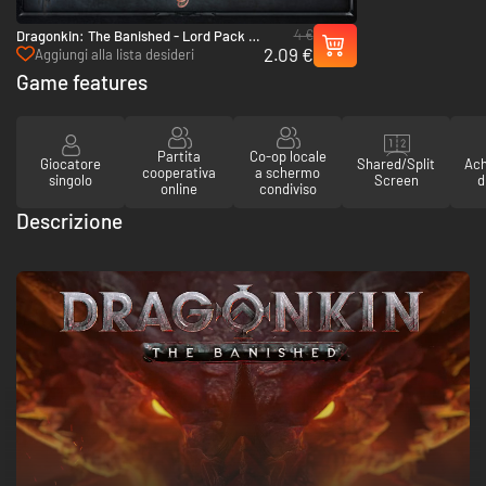
4 €
Dragonkin: The Banished - Lord Pack -
2.09 €
PC (Steam)
Aggiungi alla lista desideri
Game features
Partita
Co-op locale
Giocatore
Shared/Split
Ach
cooperativa
a schermo
singolo
Screen
d
online
condiviso
Descrizione