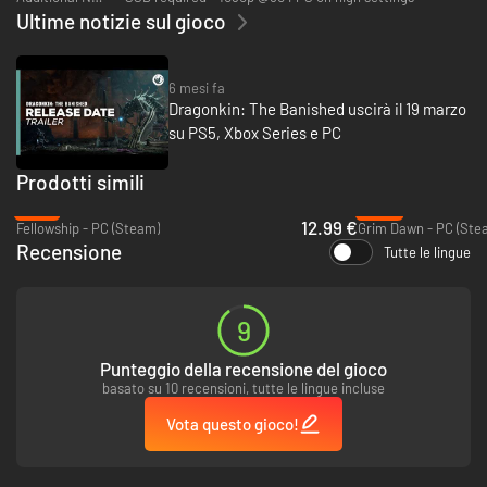
Ultime notizie sul gioco
6 mesi fa
Dragonkin: The Banished uscirà il 19 marzo
su PS5, Xbox Series e PC
Prodotti simili
-47%
-50%
12.99 €
Fellowship - PC (Steam)
Grim Dawn - PC (Ste
Recensione
Tutte le lingue
9
Punteggio della recensione del gioco
basato su 10 recensioni, tutte le lingue incluse
Vota questo gioco!