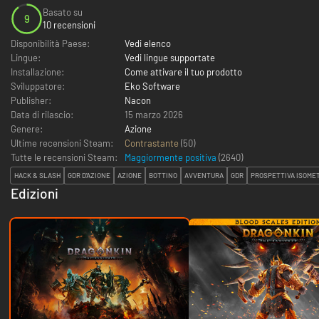
Basato su
9
10 recensioni
Disponibilità Paese:
Vedi elenco
Lingue:
Vedi lingue supportate
Installazione:
Come attivare il tuo prodotto
Sviluppatore:
Eko Software
Publisher:
Nacon
Data di rilascio:
15 marzo 2026
Genere:
Azione
Ultime recensioni Steam:
Contrastante
(50)
Tutte le recensioni Steam:
Maggiormente positiva
(
2640
)
HACK & SLASH
GDR D'AZIONE
AZIONE
BOTTINO
AVVENTURA
GDR
PROSPETTIVA ISOME
Edizioni