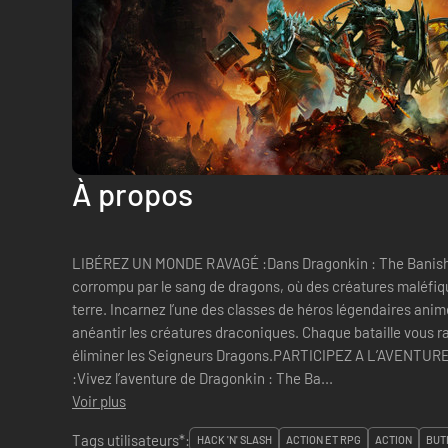
À propos
LIBÉREZ UN MONDE RAVAGÉ :Dans Dragonkin : The Banish
corrompu par le sang de dragons, où des créatures maléfiqu
terre. Incarnez l’une des classes de héros légendaires anim
anéantir les créatures draconiques. Chaque bataille vous rapproche d
éliminer les Seigneurs Dragons.PARTICIPEZ A L’AVENT
:Vivez l’aventure de Dragonkin : The Ba...
Voir plus
Tags utilisateurs*:
HACK 'N' SLASH
ACTION ET RPG
ACTION
BUT