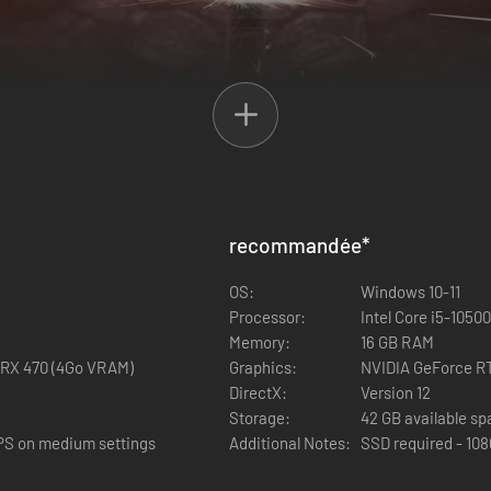
recommandée
*
OS:
Windows 10-11
Processor:
Intel Core i5-105
Memory:
16 GB RAM
 RX 470 (4Go VRAM)
Graphics:
DirectX:
Version 12
Storage:
42 GB available s
PS on medium settings
Additional Notes:
SSD required - 10