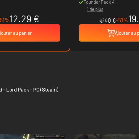
Founder Pack 4
1 de plus
12.29 €
19
-51%
-51%
40 €
jouter au panier
Ajouter au 
 - Lord Pack - PC (Steam)