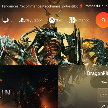
Promos du jour
Tendances
Précommandes
Prochaines sorties
Blog
PC
PlayStation
Xbox
Nintendo
Dragonkin
Ste
Edit