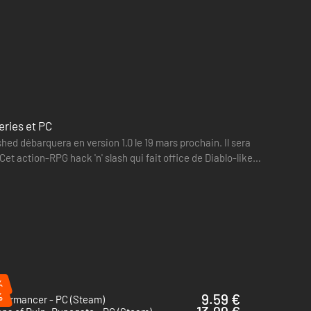
eries et PC
ed débarquera en version 1.0 le 19 mars prochain. Il sera
t action-RPG hack 'n' slash qui fait office de Diablo-like
%
%
9.59 €
Slormancer - PC (Steam)