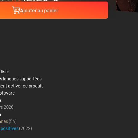
Ajouter au panier
 liste
es langues supportées
nt activer ce produit
oftware
n
rs 2026
n
nnes
(54)
 positives
(
2622
)