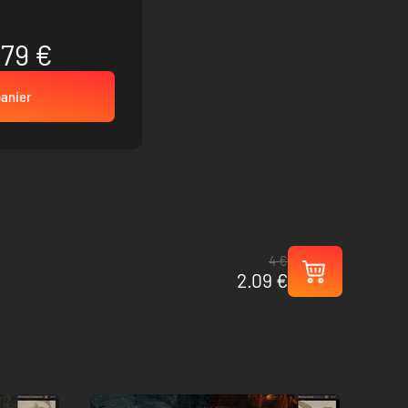
.79 €
panier
4 €
2.09 €