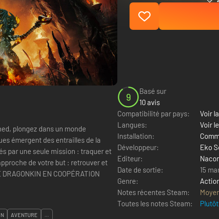
Basé sur
9
10 avis
Compatibilité par pays:
Voir la
Langues:
Voir l
ed, plongez dans un monde
Installation:
Comme
es émergent des entrailles de la
Développeur:
Eko S
és par une seule mission : traquer et
Editeur:
Naco
e votre but : retrouver et
Date de sortie:
15 ma
URE DRAGONKIN EN COOPÉRATION
Genre:
Actio
Notes récentes Steam:
Moye
Toutes les notes Steam:
Plutôt
IN
AVENTURE
...