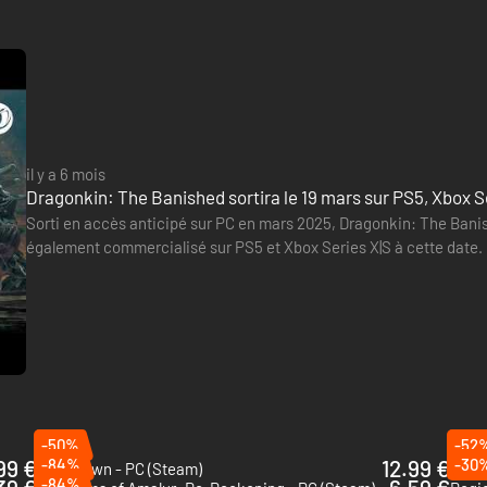
il y a 6 mois
Dragonkin: The Banished sortira le 19 mars sur PS5, Xbox S
Sorti en accès anticipé sur PC en mars 2025, Dragonkin: The Banish
également commercialisé sur PS5 et Xbox Series X|S à cette date. Ce
nous demande de faire face à une menace draconique…
-50%
-52
99 €
-84%
12.99 €
-30
Grim Dawn - PC (Steam)
The 
-84%