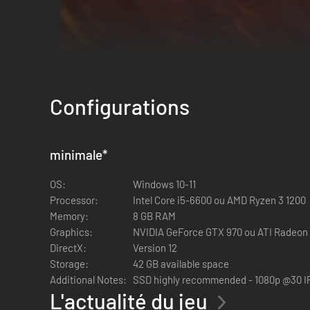
Configurations
minimale
*
OS:
Windows 10-11
Processor:
Intel Core i5-6600 ou AMD Ryzen 3 1200
Memory:
8 GB RAM
Graphics:
NVIDIA GeForce GTX 970 ou ATI Radeon
DirectX:
Version 12
Storage:
42 GB available space
Additional Notes:
SSD highly recommended - 1080p @30 I
L'actualité du jeu