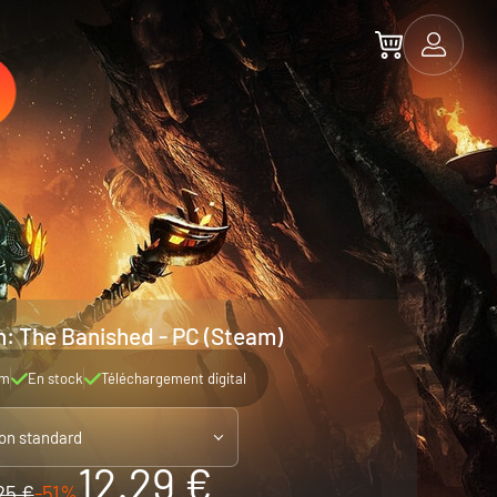
: The Banished - PC (Steam)
am
En stock
Téléchargement digital
ion standard
12.29 €
25 €
-51%