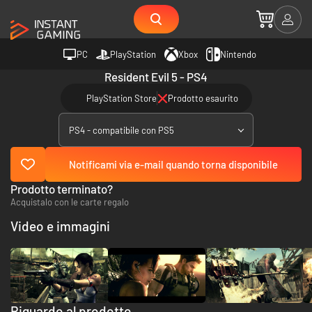
PC
PlayStation
Xbox
Nintendo
Resident Evil 5 - PS4
PlayStation Store
Prodotto esaurito
PS4 - compatibile con PS5
Notificami via e-mail quando torna disponibile
Prodotto terminato?
Acquistalo con le carte regalo
Video e immagini
Riguardo al prodotto