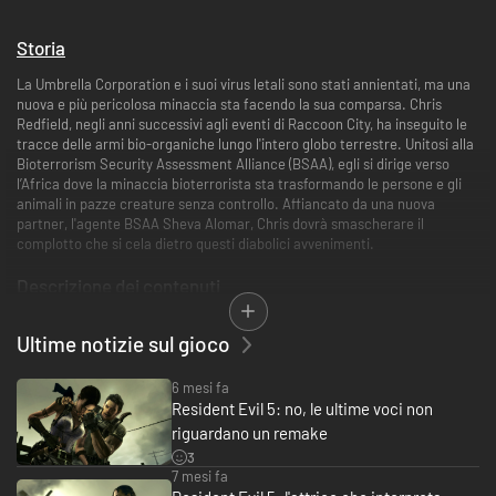
Storia
La Umbrella Corporation e i suoi virus letali sono stati annientati, ma una
nuova e più pericolosa minaccia sta facendo la sua comparsa. Chris
Redfield, negli anni successivi agli eventi di Raccoon City, ha inseguito le
tracce delle armi bio-organiche lungo l'intero globo terrestre. Unitosi alla
Bioterrorism Security Assessment Alliance (BSAA), egli si dirige verso
l’Africa dove la minaccia bioterrorista sta trasformando le persone e gli
animali in pazze creature senza controllo. Affiancato da una nuova
partner, l'agente BSAA Sheva Alomar, Chris dovrà smascherare il
complotto che si cela dietro questi diabolici avvenimenti.
Descrizione dei contenuti
Questo titolo è la trasposizione della versione Games for Windows - Live
Ultime notizie sul gioco
rilasciata nel 2009. Inoltre, se acquisti l'Untold Stories Bundle su Steam,
sarà come aggiornare la tua versione a Resident Evil 5 Gold Edition.
6 mesi fa
Attenzione
Resident Evil 5: no, le ultime voci non
riguardano un remake
Questo titolo non supporta NVIDIA GeForce 3D Vision presente nella
3
versione originale Games for Windows - Live.
7 mesi fa
La modalità multigiocatore è disponibile solo tramite matchmaking