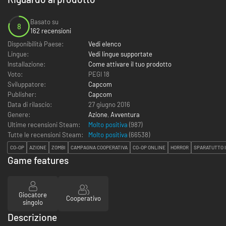
Basato su
8
162 recensioni
Disponibilità Paese:
Vedi elenco
Lingue:
Vedi lingue supportate
Installazione:
Come attivare il tuo prodotto
Voto:
PEGI 18
Sviluppatore:
Capcom
Publisher:
Capcom
Data di rilascio:
27 giugno 2016
Genere:
Azione
,
Avventura
Ultime recensioni Steam:
Molto positiva
(987)
Tutte le recensioni Steam:
Molto positiva
(
66538
)
CO-OP
AZIONE
ZOMBI
CAMPAGNA COOPERATIVA
CO-OP ONLINE
HORROR
SPARATUTTO 
Game features
Giocatore
Cooperativo
singolo
Descrizione