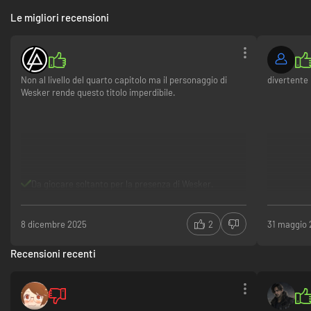
Le migliori recensioni
Non al livello del quarto capitolo ma il personaggio di
divertente 
Wesker rende questo titolo imperdibile.
Da giocare soltanto per la presenza di Wesker.
8 dicembre 2025
2
31 maggio
Recensioni recenti