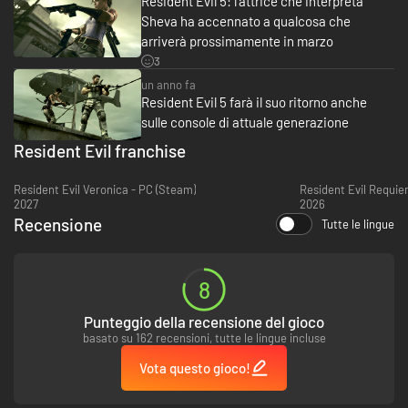
Resident Evil 5: l'attrice che interpreta
online. La modalità a schermo condiviso locale non è supportata.
Sheva ha accennato a qualcosa che
arriverà prossimamente in marzo
3
un anno fa
Resident Evil 5 farà il suo ritorno anche
sulle console di attuale generazione
Resident Evil franchise
Resident Evil Veronica - PC (Steam)
Resident Evil Requie
2027
2026
Recensione
Tutte le lingue
8
Punteggio della recensione del gioco
basato su 162 recensioni, tutte le lingue incluse
Vota questo gioco!