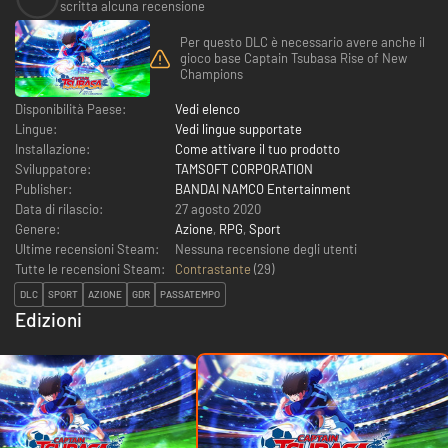
scritta alcuna recensione
Per questo DLC è necessario avere anche il
gioco base Captain Tsubasa Rise of New
Champions
Disponibilità Paese:
Vedi elenco
Lingue:
Vedi lingue supportate
Installazione:
Come attivare il tuo prodotto
Sviluppatore:
TAMSOFT CORPORATION
Publisher:
BANDAI NAMCO Entertainment
Data di rilascio:
27 agosto 2020
Genere:
Azione
,
RPG
,
Sport
Ultime recensioni Steam:
Nessuna recensione degli utenti
Tutte le recensioni Steam:
Contrastante
(
29
)
DLC
SPORT
AZIONE
GDR
PASSATEMPO
Edizioni