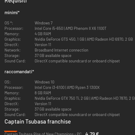
Requisiti
minimi
*
OS *:
Windows 7
Processor:
Intel Core i5-650 | AMD Phenom II X6 1100T
Memory:
4 GB RAM
Graphics:
Nvidia GeForce GTS 450, 1 GB | AMD Radeon HD 6970, 2 GB
DirectX:
Version 11
Network:
Broadband Internet connection
Storage:
37 GB available space
Sound Card:
DirectX compatible soundcard or onboard chipset
raccomandati
*
OS:
Windows 10
Processor:
Intel Core i3-6100 | AMD Ryzen 3 1300X
Memory:
8 GB RAM
Graphics:
Nvidia GeForce GTX 750 Ti, 2 GB | AMD Radeon HD 7870, 2 
DirectX:
Version 11
Storage:
37 GB available space
Sound Card:
DirectX compatible soundcard or onboard chipset
Captain Tsubasa franchise
-88%
4.79 €
Captain Tsubasa Rise of New Champions - PC (Steam)