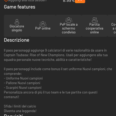
(Steam)
Game features
PvP locale a
Partita
Co-
Giocatore
PvP online
schermo
cooperativa
a
singolo
condiviso
online
c
Descrizione
Il pass personaggi aggiunge 9 calciatori di varie nazionalità da usare in
Captain Tsubasa: Rise of New Champions. Usali per aggiungere alla tua
squadra personale nuove tecniche, abilità e caratteristiche!
Il pass personaggi include come bonus il set uniforme Nuovi campioni, che
comprende:
- Uniforme Nuovi campioni
- Pallone Nuovi campioni
- Scarpini Nuovi campioni
Personalizza ancora di più il tuo team e le tue partite con questi
contenuti!
Sfida i limiti del calcio
Diventa una leggenda!