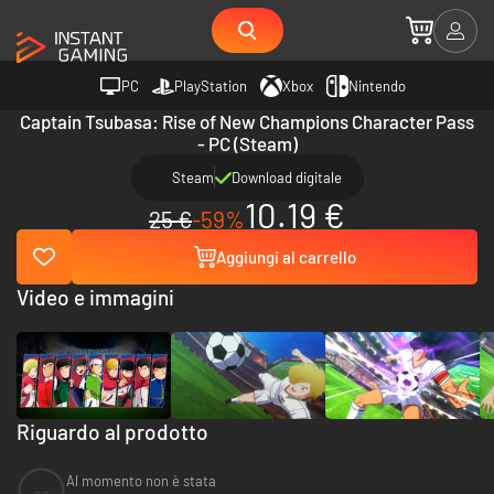
PC
PlayStation
Xbox
Nintendo
Captain Tsubasa: Rise of New Champions Character Pass
- PC (Steam)
Steam
Download digitale
10.19 €
25 €
-59%
Aggiungi al carrello
Video e immagini
Riguardo al prodotto
Al momento non è stata
--