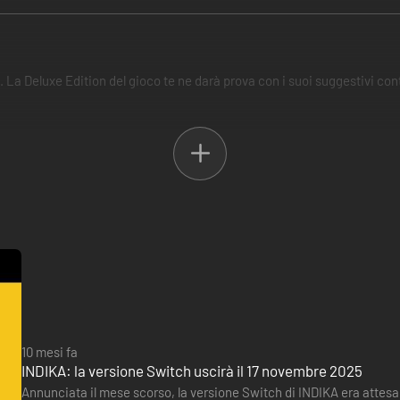
 La Deluxe Edition del gioco te ne darà prova con i suoi suggestivi con
una Russia alternativa, nei panni di una giovane suora in viaggio alla s
inale in formato MP3 e WAV.
10 mesi fa
INDIKA: la versione Switch uscirà il 17 novembre 2025
ttesco mondo di gioco. I bozzetti includono i personaggi, le creature e l
Annunciata il mese scorso, la versione Switch di INDIKA era attesa p