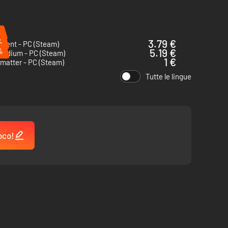
%
%
3.79 €
iment - PC (Steam)
%
5.19 €
Medium - PC (Steam)
1 €
matter - PC (Steam)
Tutte le lingue
oco!