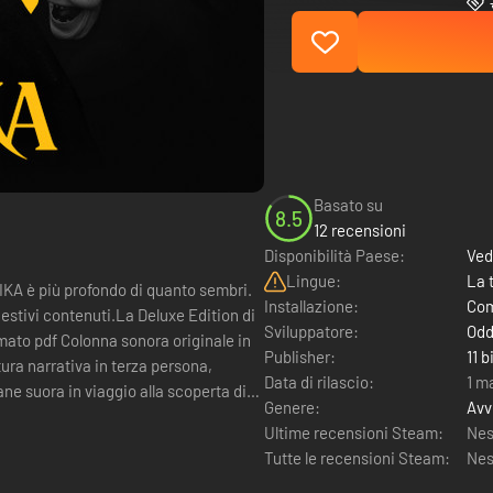
Basato su
8.5
12 recensioni
Disponibilità Paese:
Ved
Lingue:
La 
KA è più profondo di quanto sembri.
Installazione:
Com
gestivi contenuti.La Deluxe Edition di
Sviluppatore:
Odd
rmato pdf Colonna sonora originale in
Publisher:
11 b
a narrativa in terza persona,
Data di rilascio:
1 m
ne suora in viaggio alla scoperta di
Genere:
Avv
Ultime recensioni Steam:
Nes
Tutte le recensioni Steam:
Nes