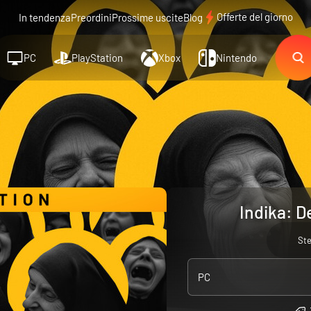
Offerte del giorno
In tendenza
Preordini
Prossime uscite
Blog
PC
PlayStation
Xbox
Nintendo
Indika: D
St
PC