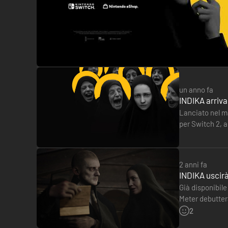
INDIKA: ORIGINAL SOUNDTRACK
Emozionante e inquietante, la colonna sonora originale di 
musica che fa quasi impallidire le opere di Shostakovich.
un anno fa
INDIKA arriv
Lanciato nel m
per Switch 2, a
disponibile an
2 anni fa
INDIKA uscirà
Già disponibile
Meter debutterà
secolo, in uno
2