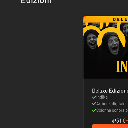
Deluxe Edizion
Indika
Artbook digitale
Colonna sonora o
31 €