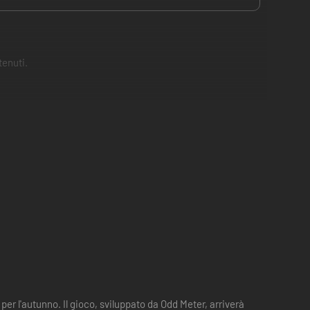
tenuti.
coperta di sé. La Deluxe Edition include un artbook digitale
'architettura che rendono l'universo di INDIKA affascinante e
er l'autunno. Il gioco, sviluppato da Odd Meter, arriverà