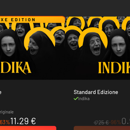
e
Standard Edizione
Indika
riginale
11.29 €
0.
-63%
-96%
25 €