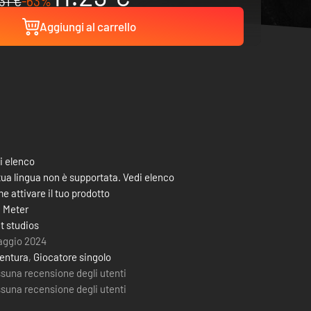
31 €
-63%
Aggiungi al carrello
i elenco
tua lingua non è supportata. Vedi elenco
e attivare il tuo prodotto
 Meter
it studios
aggio 2024
entura
,
Giocatore singolo
suna recensione degli utenti
suna recensione degli utenti