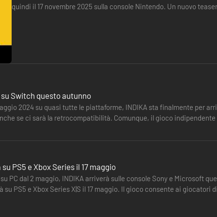
quindi il 17 novembre 2025 sulla console Nintendo. Un nuovo tease
fisica che include la colonna sonora del gioco è in vendita…
INDIKA testimonia la follia musicale del compositore Mike Sabadash. A
a su Switch questo autunno
aggio 2024 su quasi tutte le piattaforme, INDIKA sta finalmente per ar
nche se ci sarà la retrocompatibilità. Comunque, il gioco indipendente
che una versione…
 su PS5 e Xbox Series il 17 maggio
 su PC dal 2 maggio, INDIKA arriverà sulle console Sony e Microsoft que
 su PS5 e Xbox Series X|S il 17 maggio. Il gioco consente ai giocatori di
…