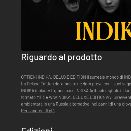
Riguardo al prodotto
OTTIENI INDIKA: DELUXE EDITION Il surreale mondo di INDI
La Deluxe Edition del gioco te ne darà prova con i suoi sug
INDIKA include: Il gioco base INDIKA Artbook digitale in fo
formato MP3 e WAVINDIKA: DELUXE EDITIONVivi un'avventur
ambientata in una Russia alternativa, nei panni di una giova
sé. La Deluxe Edition inclu...
Per saperne di più
Edizioni