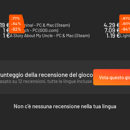
-77%
-81
19 €
-64%
4.29 €
-90
Superliminal - PC & Mac (Steam)
Pent
1 €
-92%
7.09 €
-94
Firewatch - PC (GOG.com)
The 
1 €
1.19 €
A Story About My Uncle - PC & Mac (Steam)
Light
unteggio della recensione del gioco
Vota questo gi
asato su 12 recensioni, tutte le lingue incluse
Non c'è nessuna recensione nella tua lingua