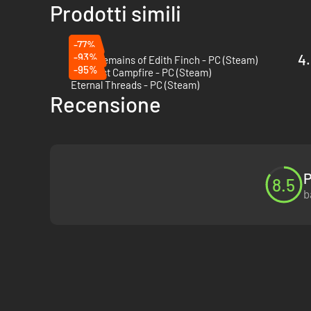
Prodotti simili
-77%
-93%
4.
What Remains of Edith Finch - PC (Steam)
-95%
The Last Campfire - PC (Steam)
Eternal Threads - PC (Steam)
Recensione
P
8.5
b