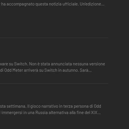
r ha accompagnato questa notizia ufficiale. Un'edizione
scolta le 24 tracce in formato MP3,FLAC e WAV e scopri una
rivare su Switch. Non è stata annunciata nessuna versione
 di Odd Meter arriverà su Switch in autunno. Sarà
sta settimana. Il gioco narrativo in terza persona di Odd
 immergersi in una Russia alternativa alla fine del XIX