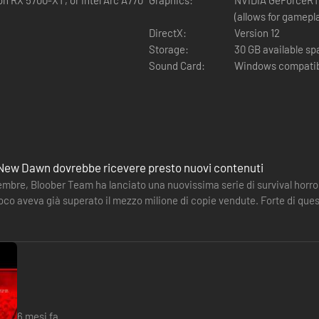
(allows for gamepl
DirectX:
Version 12
Storage:
30 GB available s
Sound Card:
Windows compatib
ll’Europa orientale si fonde con tecnologie retro-futuristiche, Crono
New Dawn dovrebbe ricevere presto nuovi contenuti
embre, Bloober Team ha lanciato una nuovissima serie di survival horro
clisma che ha alterato per sempre l’umanità; nel frattempo, nelle land
 gioco aveva già superato il mezzo milione di copie vendute. Forte di qu
ini che mettono costantemente alla prova i tuoi riflessi e il tuo pensie
a preparare…
ettivo, il tuo incarico è quello di passare al setaccio le lande devastate 
6 mesi fa