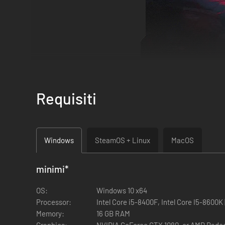
Requisiti
Cronos: The New Dawn è un brutale horror di sopravvivenza in
Estrai le anime dei vivi. Adattati... o soccombi.
Windows
SteamOS + Linux
MacOS
minimi
*
OS:
Windows 10 x64
Processor:
Intel Core i5-8400F, Intel Core I5-8600K
Memory:
16 GB RAM
Graphics:
NVIDIA GeForce GTX 1080, or AMD Radeon