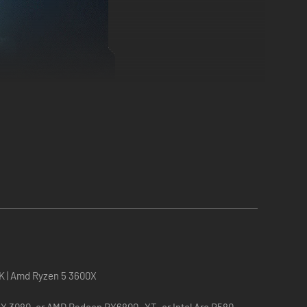
n futuro migliore. Brucia i mostri prima che si uniscano.
0K | Amd Ryzen 5 3600X
 3080, or AMD Radeon RX6800 -XT, or Intel Arc B580