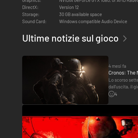
DirectX:
Version 12
Storage:
30 GB available space
Sound Card:
Windows compatible Audio Device
Ultime notizie sul gioco
4 mesi fa
Ambientato in un mondo angoscioso, in cui il brutalismo de
Cronos: The 
tra il passato e il futuro.
Lo scorso sett
Nel passato il mondo diviene preda del Cambiamento, un cata
dall'uscita, il
dalla lotta per la sopravvivenza, minacciata da spietati abom
polacco sembr
4
In qualità di Transitante alle dipendenze dell’enigmatico Coll
permettano di tornare alla Polonia degli anni ‘80.