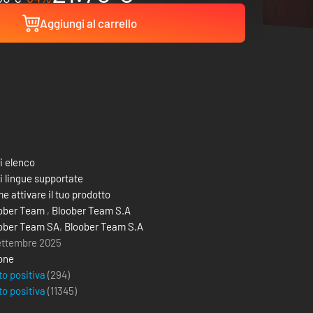
Aggiungi al carrello
i elenco
i lingue supportate
e attivare il tuo prodotto
ober Team
,
Bloober Team S.A
ober Team SA
,
Bloober Team S.A
ettembre 2025
one
to positiva
(294)
to positiva
(
11345
)