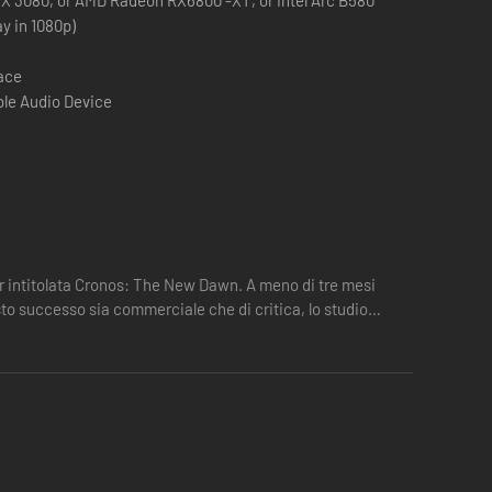
ay in 1080p)
pace
le Audio Device
s: The New Dawn propone una storia appassionante a cavallo
r intitolata Cronos: The New Dawn. A meno di tre mesi
e devastate del futuro, ogni singolo istante è scandito
esto successo sia commerciale che di critica, lo studio
ro tattico.
del futuro alla ricerca di specifici varchi temporali che ti