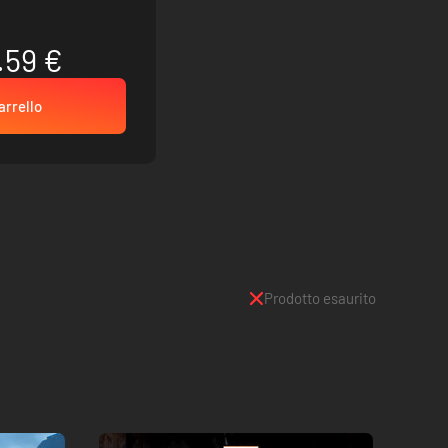
.59 €
arrello
Prodotto esaurito