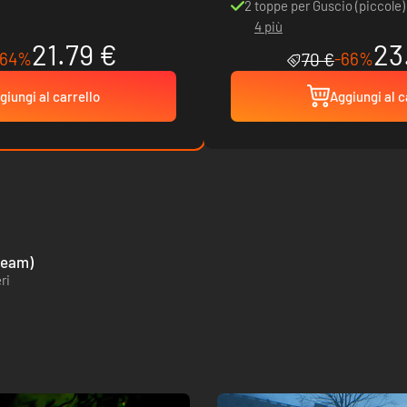
2 toppe per Guscio (piccole)
4 più
21.79 €
23
-64%
-66%
70 €
giungi al carrello
Aggiungi al c
team)
ri