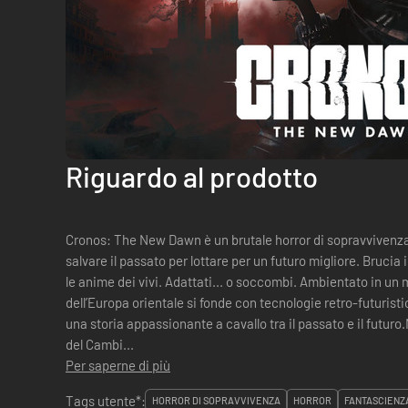
Riguardo al prodotto
Cronos: The New Dawn è un brutale horror di sopravvivenza 
salvare il passato per lottare per un futuro migliore. Brucia
le anime dei vivi. Adattati... o soccombi. Ambientato in un 
dell’Europa orientale si fonde con tecnologie retro-futuri
una storia appassionante a cavallo tra il passato e il futur
del Cambi...
Per saperne di più
Tags utente*:
HORROR DI SOPRAVVIVENZA
HORROR
FANTASCIENZ