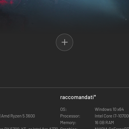
 terza persona in cui è necessario salvare il passato per lottare per u
raccomandati
*
OS:
Windows 10 x64
 | Amd Ryzen 5 3600
Processor:
Intel Core i7-1070
Memory:
16 GB RAM
 RX 5700-XT, or Intel Arc A770
Graphics:
NVIDIA GeForceRTX