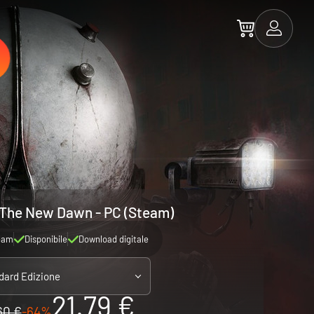
The New Dawn - PC (Steam)
eam
Disponibile
Download digitale
dard Edizione
21.79 €
60 €
-64%