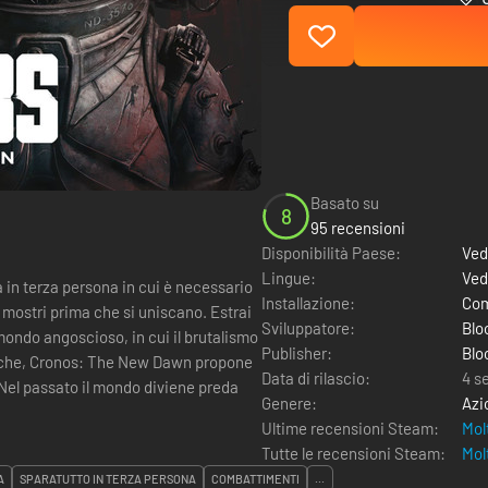
Basato su
8
95 recensioni
Disponibilità Paese:
Ved
Lingue:
Ved
in terza persona in cui è necessario
Installazione:
Com
 i mostri prima che si uniscano. Estrai
Sviluppatore:
Blo
mondo angoscioso, in cui il brutalismo
Publisher:
Blo
stiche, Cronos: The New Dawn propone
Data di rilascio:
4 s
o.Nel passato il mondo diviene preda
Genere:
Azi
Ultime recensioni Steam:
Mol
Tutte le recensioni Steam:
Mol
A
SPARATUTTO IN TERZA PERSONA
COMBATTIMENTI
...