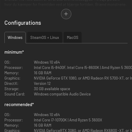
hvor du kæmper for fremtiden ved at bjærge fortiden. Brænd monstrene,
før de bryder frem. Udvind de levendes sjæle. Tilpas dig eller dø.
OVERLEV FREMTIDEN. BJÆRG FORTIDEN.
Configurations
Windows
SteamOS + Linux
MacOS
minimum
*
OS:
Windows 10 x64
Processor:
Intel Core i5-8400F, Intel Core I5-8600K | Amd Ryzen 5 360
Memory:
16 GB RAM
Graphics:
NVIDIA GeForce GTX 1080, or AMD Radeon RX 5700-XT, or In
Cronos: The New Dawn foregår fortæller en gribende historie, der går på
DirectX:
Version 12
tværs af fortid og fremtid i en grum verden, hvor østeuropæisk
Storage:
30 GB available space
brutalisme møder retrofuturistisk teknologi.
Sound Card:
Windows compatible Audio Device
I fortiden er du vidne til en verden, der gennemgår The Changes kvaler, en
katastrofal begivenhed, der for altid ændrede menneskeheden. I
recommended
*
fremtidens hærgede ødemark er hvert øjeblik en kamp for at overleve
mod farlige vederstyggeligheder, der sætter både dine reflekser og dine
OS:
Windows 10 x64
taktiske evner på prøve.
Processor:
Intel Core i7-10700K | Amd Ryzen 5 3600X
Du er en Traveler, der arbejder for det gådefulde Collective og har til
Memory:
16 GB RAM
opgave at gennemsøge ødemarken for tidssprækker, der kan
Graphics:
NVIDIA GeForceRTX 3080, or AMD Radeon RX6800 -XT, or Int