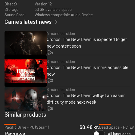
transportere dig tilbage til 1980'ernes Polen.
DirectX:
Version 12
TILPAS DIG ELLER DØ
Storage:
30 GB available space
Sound Card:
Windows compatible Audio Device
Game's latest news
4 måneder siden
Cronos: The New Dawn is expected to get
new content soon
4
6 måneder siden
Cronos: The New Dawn is more accessible
now
I en trøstesløs verden fyldt med endeløse farer afhænger din overlevelse
3
af din evne til at tænke fremad og lægge strategier. Dine fjender er
mareridtsvæsner, affødt af menneskehedens rester, og du må udnytte
6 måneder siden
hele dit arsenal for at besejre dem.
Cronos: The New Dawn will get an easier
Du kan rydde en vej gennem de mennesketomme omgivelser ved at
difficulty mode next week
manipulere temporale anomalier, og du må søge efter ressourcer, der
6
kan erstatte dine begrænsede forsyninger og ammunitionsdepoter.
Similar products
Omhyggelige forberedelser er nøglen. Når du er i kamp, kan lynsnare
beslutninger være forskellen på liv og død.
-73%
-73%
LAD DEM IKKE SMELTE SAMMEN
60.48 kr.
Pacific Drive - PC (Steam)
Dead Space - PC (EA
Reviews
All languages