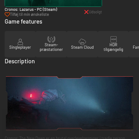
Cronos: Lazarus - PC (Steam)
Udsolgt
Tilføj til min ønskeliste
Game features
Steam-
HDR
Singleplayer
Steam Cloud
Fam
præstationer
tilgængelig
Description
Cronos: The New Dawn er en brutal overlevelsesgyser i tredje person,