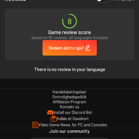
8
Game review score
based on 95 reviews, all languages included
Bedøm dette spil!
De væsner, du dræber, forbliver ikke døde ret længe. Faldne fjender kan
blive absorberet af andre gennem en grotesk proces kaldet Merging, så
There is no review in your language
de bliver hurtigere, mere hårdføre og langt mere dødbringende.
Den eneste måde at stoppe dem på er at brænde dem. Hurtigt.
Hvis du ikke gør det, vil du stå over for evigt foranderlige
vederstyggeligheder, der presser dine kampfærdigheder til det yderste.
Handelsbetingelser
SJÆLEHØSTEREN
Fortrolighedspolitik
Affiliation Program
Kontakt os
Install our Discord Bot
Indløs et Gavekort
Video Game News, for PC and Consoles
Join our community