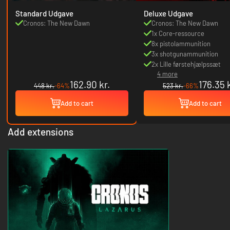
Standard Udgave
Deluxe Udgave
Cronos: The New Dawn
Cronos: The New Dawn
1x Core-ressource
8x pistolammunition
3x shotgunammunition
2x Lille førstehjælpssæt
4 more
162.90 kr.
176.35 k
448 kr.
-64%
523 kr.
-66%
Add to cart
Add to cart
Add extensions