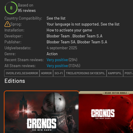
Based on
8
95 reviews
Country Compatibility:
See the list
Sprog:
Your language is not supported. See the list
Installation:
How to activate your game
Developer:
Bloober Team
,
Bloober Team S.A
Publisher:
Bloober Team SA
,
Bloober Team S.A
Udgivelsesdato:
4 september 2025
Genre:
Action
Recent Steam reviews:
Very positive
(294)
All Steam reviews:
Very positive
(
11345
)
OVERLEVELSESHORROR
HORROR
SCI-FI
TREDJEPERSONS SKYDESPIL
KAMPSPIL
POST
Editions