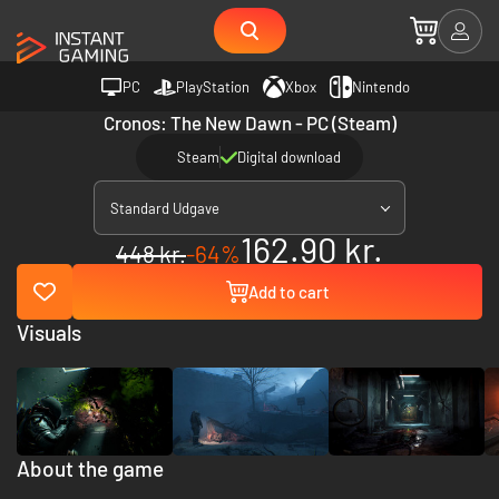
PC
PlayStation
Xbox
Nintendo
Cronos: The New Dawn - PC (Steam)
Steam
Digital download
Standard Udgave
162.90 kr.
448 kr.
-64%
Add to cart
Visuals
About the game