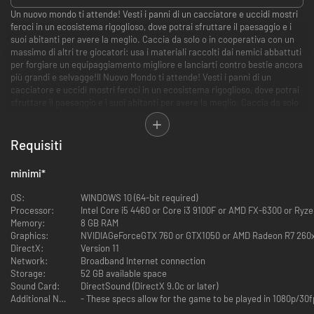
Un nuovo mondo ti attende! Vesti i panni di un cacciatore e uccidi mostri
feroci in un ecosistema rigoglioso, dove potrai sfruttare il paesaggio e i
suoi abitanti per avere la meglio. Caccia da solo o in cooperativa con un
massimo di altri tre giocatori: usa i materiali raccolti dai nemici abbattuti
per forgiare un equipaggiamento migliore e lanciarti contro bestie ancora
più grandi e selvagge!Il Nuovo Mondo ti attende! Vesti i panni di un
cacciatore e uccidi mostri feroci in un ecosistema rigoglioso, dove potrai
sfruttare il paesaggio e i suoi abitanti per avere la meglio. Caccia da solo
o in cooperativa con un massimo di altri tre giocatori: usa i materiali
raccolti dai nemici abbattuti per forgiare un equipaggiamento migliore e
lanciarti contro bestie ancora più grandi e selvagge!
Requisiti
INTRODUZIONE
minimi
*
PANORAMICA
OS:
WINDOWS 10 (64-bit required)
Processor:
Intel Core i5 4460 or Core i3 9100F or AMD FX-6300 or Ryz
Affronta mostri minacciosi in vasti habitat.
Memory:
8 GB RAM
Graphics:
NVIDIAGeForceGTX 760 or GTX1050 or AMD Radeon R7 260x
Accetta incarichi e dai la caccia a feroci creature in un'incredibile varietà
DirectX:
Version 11
di habitat.
Network:
Broadband Internet connection
Abbatti o cattura i mostri e ricavane materiali che potrai usare per
Storage:
52 GB available space
forgiare armi e armature più potenti, e che ti aiuteranno ad affrontare
Sound Card:
DirectSound (DirectX 9.0c or later)
minacce sempre più pericolose.
Additional Notes:
- These specs allow for the game to be played in 1080p/30f