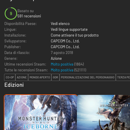
Basato su
9
591 recensioni
Disponibilità Paese:
Vedi elenco
Lingue:
Vedi lingue supportate
Installazione:
Come attivare il tuo prodotto
Sviluppatore:
CAPCOM Co., Ltd.
Publisher:
CAPCOM Co., Ltd.
Data di rilascio:
7 agosto 2018
Genere:
Azione
Ultime recensioni Steam:
Molto positiva
(1864)
Tutte le recensioni Steam:
Molto positiva
(
521111
)
CO-OP
AZIONE
MONDO APERTO
GDR
PERSONALIZZAZIONE DEL PERSONAGGIO
TERZA P
Edizioni