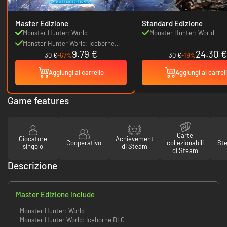
Master Edizione
Standard Edizione
Monster Hunter: World
Monster Hunter: World
Monster Hunter World: Iceborne
9.79 €
24.30 €
DLC
30 €
-67%
30 €
-19%
Aggiungi al carrello
Aggiungi al carrel
Game features
Carte
Giocatore
Achievement
Cooperativo
collezionabili
St
singolo
di Steam
di Steam
Descrizione
Master Edizione include
- Monster Hunter: World
- Monster Hunter World: Iceborne DLC