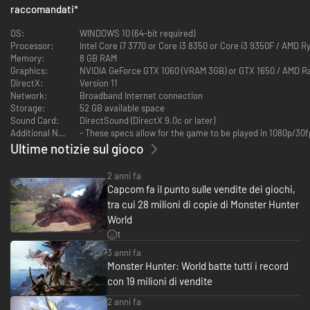
"Monster Hunter: World", il capitolo più recente di questa epica saga, offre
raccomandati
*
un'esperienza ancora più ricca e immersiva. Usa ogni elemento a tua
disposizione per dare la caccia a una schiera di mostri in un nuovo mondo
OS:
WINDOWS 10 (64-bit required)
pieno di emozionanti sorprese.
Processor:
Intel Core i7 3770 or Core i3 8350 or Core i3 9350F / AMD 
Memory:
8 GB RAM
Graphics:
NVIDIA GeForce GTX 1060 (VRAM 3GB) or GTX 1650 / AMD R
DirectX:
Version 11
Network:
Broadband Internet connection
Storage:
52 GB available space
STORIA
Sound Card:
DirectSound (DirectX 9.0c or later)
Ogni dieci anni, i draghi anziani migrano verso il Nuovo Mondo, compiendo
Additional Notes:
- These specs allow for the game to be played in 1080p/30fp
ciò che viene definita "la traversata degli anziani".
Ultime notizie sul gioco
Per far luce su questo strano fenomeno, la Gilda ha deciso di formare una
commissione di ricerca, i cui membri vengono inviati periodicamente
2 anni fa
verso il nuovo continente tramite flotte di navi.
Capcom fa il punto sulle vendite dei giochi,
tra cui 28 milioni di copie di Monster Hunter
A bordo della Quinta flotta, mandata all'inseguimento del colosso Zorah
World
Magdaros, incontriamo il protagonista di questa storia, un cacciatore che
1
sta per imbarcarsi nel più grande viaggio della sua vita.
3 anni fa
Monster Hunter: World batte tutti i record
con 19 milioni di vendite
ECOSISTEMA
2 anni fa
Un mondo ricco di vita