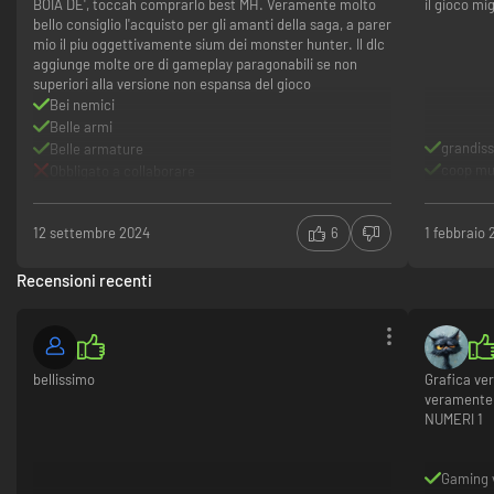
BOIA DE', toccah comprarlo best MH. Veramente molto
il gioco mi
bello consiglio l'acquisto per gli amanti della saga, a parer
mio il piu oggettivamente sium dei monster hunter. Il dlc
aggiunge molte ore di gameplay paragonabili se non
superiori alla versione non espansa del gioco
Bei nemici
Belle armi
grandiss
Belle armature
coop mul
Obbligato a collaborare
12 settembre 2024
6
1 febbraio
Fionda
La fionda è uno strumento indispensabile per ogni cacciatore. Essa potrà
Recensioni recenti
essere caricata con risorse locali, come ad esempio noci o pietre. Usala
come diversivo o come strumento per cacciare in nuovi e interessanti
modi.
bellissimo
Grafica ver
veramente 
NUMERI 1
Gaming 