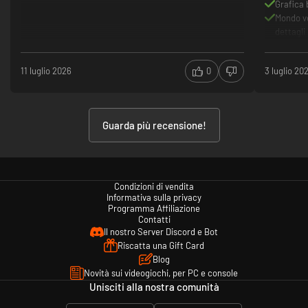
Grafica 
Mondo ve
dettagli
11 luglio 2026
0
3 luglio 20
Strumenti dedicati
Guarda più recensione!
Gli strumenti dedicati forniscono delle utili abilità per un periodo di tempo
limitato. Sono semplici da utilizzare e possono essere selezionati e
attivati come ogni altro oggetto in dotazione. È possibile equipaggiare
due tipi di strumenti dedicati allo stesso tempo.
Condizioni di vendita
Informativa sulla privacy
Programma Affiliazione
Contatti
Il nostro Server Discord e Bot
Riscatta una Gift Card
Blog
Novità sui videogiochi, per PC e console
Unisciti alla nostra comunità