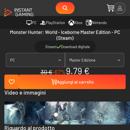
PC
PlayStation
Xbox
Nintendo
Monster Hunter: World - Iceborne Master Edition - PC
(Steam)
Steam
Download digitale
PC
Master Edizione
9.79 €
30 €
-67%
Aggiungi al carrello
Video e immagini
Riguardo al prodotto