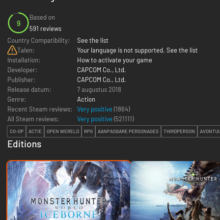
Based on
9
591 reviews
Country Compatibility:
See the list
Talen:
Your language is not supported. See the list
Installation:
How to activate your game
Developer:
CAPCOM Co., Ltd.
Publisher:
CAPCOM Co., Ltd.
Release datum:
7 augustus 2018
Genre:
Action
Recent Steam reviews:
Very positive
(1864)
All Steam reviews:
Very positive
(
521111
)
CO-OP
ACTIE
OPEN WERELD
RPG
AANPASBARE PERSONAGES
THIRDPERSON
AVONTU
Editions