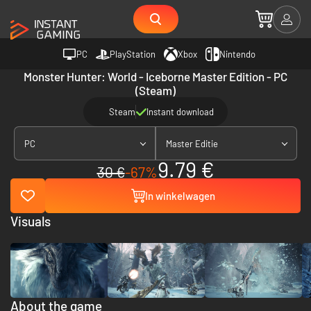
PC
PlayStation
Xbox
Nintendo
Monster Hunter: World - Iceborne Master Edition - PC
(Steam)
Steam
Instant download
PC
Master Editie
9.79 €
30 €
-67%
In winkelwagen
Visuals
About the game