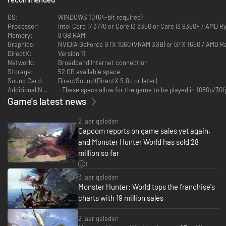
Achtergrond
OS:
WINDOWS 10 (64-bit required)
Eens in de tien jaar trekken oude draken de zee over naar een land dat de
Processor:
Intel Core i7 3770 or Core i3 8350 or Core i3 9350F / AMD 
Nieuwe Wereld wordt genoemd, tijdens een migratie die de Oversteek der
Memory:
8 GB RAM
Ouderen wordt genoemd.
Graphics:
NVIDIA GeForce GTX 1060 (VRAM 3GB) or GTX 1650 / AMD R
DirectX:
Version 11
Om dit mysterieuze fenomeen tot op de bodem uit te zoeken, heeft de
Network:
Broadband Internet connection
Gilde een onderzoekscommissie opgesteld die in grote vloten naar de
Storage:
52 GB available space
Nieuwe Wereld wordt gestuurd.
Sound Card:
DirectSound (DirectX 9.0c or later)
Additional Notes:
- These specs allow for the game to be played in 1080p/30fp
Wanneer de commissie haar Vijfde Vloot achter de kolossale draak Zorah
Game's latest news
Magdaros aanstuurt, sta jij op het punt om een avontuur te beginnen dat
grootser is dan je je ooit had kunnen voorstellen.
2 jaar geleden
Capcom reports on game sales yet again,
and Monster Hunter World has sold 28
اECOSYSTEEM
million so far
Een wereld die leeft en ademt
1
Er zijn verschillende locaties die wemelen van de wilde dieren. Expedities
3 jaar geleden
naar deze locaties zullen ongetwijfeld interessante ontdekkingen
Monster Hunter: World tops the franchise's
opleveren.
charts with 19 million sales
JAGEN
2 jaar geleden
Een divers arsenaal en een onmisbare partner