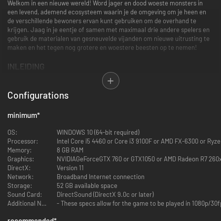
Welkom in een nieuwe wereld! Word jager en dood woeste monsters in
een levend, ademend ecosysteem waarin je de omgeving om je heen en
de verschillende bewoners ervan kunt gebruiken om de overhand te
krijgen. Jaag in je eentje of samen met maximaal drie andere spelers en
gebruik de materialen van gesneuvelde vijanden om nieuwe uitrusting te
maken en het tegen nog grotere en woestere beesten op te nemen!
INLEIDING
Overzicht
Configurations
Vecht tegen enorme monsters op grootse locaties.
minimum
*
Als jager neem je missies aan om op monsters te jagen in verschillende
gebieden.
OS:
WINDOWS 10 (64-bit required)
Versla deze monsters om materialen te ontvangen waarmee je sterkere
Processor:
Intel Core i5 4460 or Core i3 9100F or AMD FX-6300 or Ryz
wapens en pantsers kunt maken, zodat je op nog gevaarlijkere monsters
Memory:
8 GB RAM
kunt jagen.
Graphics:
NVIDIAGeForceGTX 760 or GTX1050 or AMD Radeon R7 260x
In Monster Hunter: World, het nieuwste deel in de reeks, kun je genieten
DirectX:
Version 11
van de ultieme jacht. Gebruik alles wat je tot je beschikking hebt om op
Network:
Broadband Internet connection
monsters te jagen in een nieuwe wereld vol verrassingen en sensatie.
Storage:
52 GB available space
Sound Card:
DirectSound (DirectX 9.0c or later)
Additional Notes:
- These specs allow for the game to be played in 1080p/30f
recommended
*