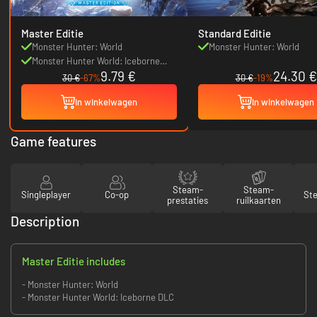
Master Editie
Standard Editie
Monster Hunter: World
Monster Hunter: World
Monster Hunter World: Iceborne
9.79 €
24.30 €
DLC
30 €
-67%
30 €
-19%
In winkelwagen
In winkelwagen
Game features
Steam-
Steam-
Singleplayer
Co-op
St
prestaties
ruilkaarten
Description
Master Editie includes
- Monster Hunter: World
- Monster Hunter World: Iceborne DLC