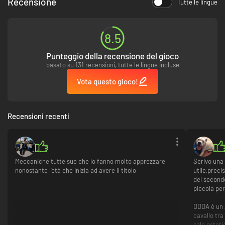
Recensione
Tutte le lingue
8.5
Punteggio della recensione del gioco
basato su 131 recensioni, tutte le lingue incluse
Vota questo gioco!
Recensioni recenti
Meccaniche tutte sue che lo fanno molto apprezzare
Scrivo una
nonostante l'età che inizia ad avere il titolo
utile,preci
del second
piccola per
DDDA è un 
cavallo tra
solo estet