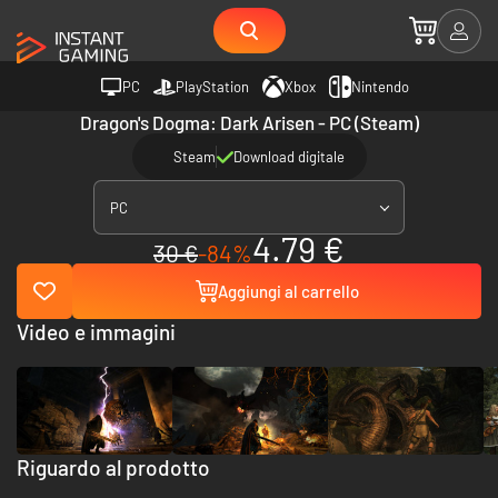
PC
PlayStation
Xbox
Nintendo
Dragon's Dogma: Dark Arisen - PC (Steam)
Steam
Download digitale
PC
4.79 €
30 €
-84%
Aggiungi al carrello
Video e immagini
Riguardo al prodotto