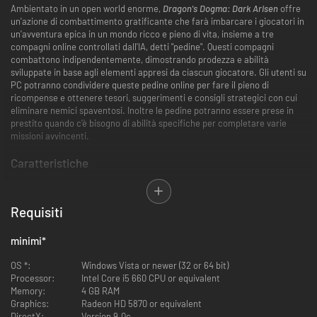
Ambientato in un open world enorme,
Dragon's Dogma: Dark Arisen
offre
un'azione di combattimento gratificante che farà imbarcare i giocatori in
un'avventura epica in un mondo ricco e pieno di vita, insieme a tre
compagni online controllati dall'IA, detti "pedine". Questi compagni
combattono indipendentemente, dimostrando prodezza e abilità
sviluppate in base agli elementi appresi da ciascun giocatore. Gli utenti su
PC potranno condividere queste pedine online per fare il pieno di
ricompense e ottenere tesori, suggerimenti e consigli strategici con cui
eliminare nemici spaventosi. Inoltre le pedine potranno essere prese in
prestito quando c'è bisogno di abilità specifiche per completare varie
missioni avvincenti.
Caratteristiche
Esperienza di combattimento dinamico
– Staccate le quattro teste
dell'idra, salite sul dorso dei grifoni per i combattimenti aerei, o
Requisiti
sconfiggete draghi e altre creature scoprendo i loro punti deboli.
Un'infinità di contenuti
– Include tutti i contenuti scaricabili già
minimi
*
pubblicati, bonus di pre-ordine, esclusive per rivenditori e il
contenuto dell'espansione Dark Arisen. Il gioco offre un'esperienza di
OS *:
Windows Vista or newer (32 or 64 bit)
combattimento molto apprezzata, con tanti elementi da
Processor:
Intel Core i5 660 CPU or equivalent
personalizzare e un regno sotterraneo enorme da esplorare, pieno di
Memory:
4 GB RAM
mostri terrificanti.
Graphics:
Radeon HD 5870 or equivalent
Opzioni di personalizzazione a bizzeffe
– Nove classi diverse tra cui
DirectX:
Version 9.0c
scegliere, con una varietà di abilità per ognuna, armature da