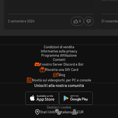
Potremmo s
Mago ma c'è
naturalment
2 settembre 2024
0
21 novemb
Il gioco n
Hardcore p
aumenterem
il guerrier
Condizioni di vendita
Informativa sulla privacy
Naturalmen
Programma Affiliazione
theory cra
Contatti
rigiocare il
Il nostro Server Discord e Bot
Riscatta una Gift Card
Un altra in
Blog
Asincrono c
Novità sui videogiochi, per PC e console
ancora ape
Unisciti alla nostra comunità
piccolo cu
accompagna
protagonist
daremo vit
dare in pre
Gestisci i cookie
gioco! Not
Stati Uniti
Italiano
EUR
pawn posson