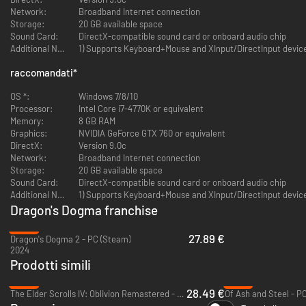
Network:
Broadband Internet connection
potenziare e pedine da addestrare per adattarle al proprio stile di
Storage:
20 GB available space
combattimento.
Sound Card:
DirectX-compatible sound card or onboard audio chip
Grafica sbalorditiva
– Grafica meravigliosa ad alta risoluzione,
Additional Notes:
1) Supports Keyboard+Mouse and XInput/DirectInput device
caratterizzata da maggiore precisione.
Pieno supporto per la piattaforma Steam
– Include obiettivi Steam,
raccomandati
*
salvataggio su Steam Cloud, carte da scambiare, classifiche,
modalità Big Picture.
OS *:
Windows 7/8/10
Maggiore supporto per controller
– Oltre allo schema di controllo
Processor:
Intel Core i7-4770K or equivalent
tradizionale con tastiera e mouse, il gioco supporta i controller
Memory:
8 GB RAM
Steam, Xbox 360, Xbox One e altri gamepad basati su DirectInput,
Graphics:
NVIDIA GeForce GTX 760 or equivalent
come il controller wireless DUALSHOCK.
DirectX:
Version 9.0c
Nuovi obiettivi
- 9 obiettivi nuovissimi per fan nuovi e veterani di
Network:
Broadband Internet connection
Dragon’s Dogma! Preparatevi a esplorare l'Isola di Nerabisso...
Storage:
20 GB available space
Sound Card:
DirectX-compatible sound card or onboard audio chip
Additional Notes:
1) Supports Keyboard+Mouse and XInput/DirectInput device
Dragon's Dogma franchise
-54%
27.89 €
Dragon's Dogma 2 - PC (Steam)
2024
Prodotti simili
-48%
-37%
28.49 €
The Elder Scrolls IV: Oblivion Remastered - PC (Steam)
Of Ash and Steel - P