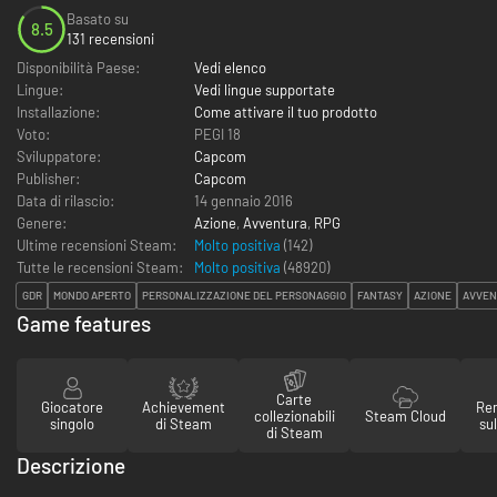
Basato su
8.5
131 recensioni
Disponibilità Paese:
Vedi elenco
Lingue:
Vedi lingue supportate
Installazione:
Come attivare il tuo prodotto
Voto:
PEGI 18
Sviluppatore:
Capcom
Publisher:
Capcom
Data di rilascio:
14 gennaio 2016
Genere:
Azione
,
Avventura
,
RPG
Ultime recensioni Steam:
Molto positiva
(142)
Tutte le recensioni Steam:
Molto positiva
(
48920
)
GDR
MONDO APERTO
PERSONALIZZAZIONE DEL PERSONAGGIO
FANTASY
AZIONE
AVVEN
Game features
Carte
Giocatore
Achievement
Re
collezionabili
Steam Cloud
singolo
di Steam
su
di Steam
Descrizione