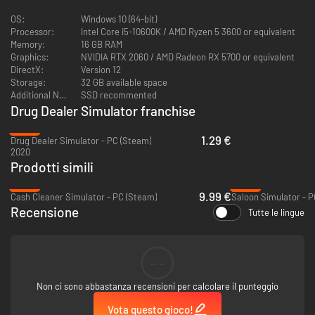
OS:
Windows 10 (64-bit)
Processor:
Intel Core i5-10600K / AMD Ryzen 5 3600 or equivalent
Memory:
16 GB RAM
Graphics:
NVIDIA RTX 2060 / AMD Radeon RX 5700 or equivalent
DirectX:
Version 12
Storage:
32 GB available space
Additional Notes:
SSD recommented
Drug Dealer Simulator franchise
-92%
1.29 €
Drug Dealer Simulator - PC (Steam)
DDS2 offre
un open world molto più esteso
del Ghetto della prima parte di
2020
Drug Dealer Simulator. Visita numerosi villaggi pieni di vita. Sblocca tanti
Prodotti simili
modi
per viaggiare velocemente
. Entra in un nuovo tipo di edifici.
-49%
-63%
Sperimenta condizioni meteorologiche dinamiche, tra cui il clima
9.99 €
Cash Cleaner Simulator - PC (Steam)
Saloon Simulator - P
tropicale
.
Recensione
Tutte le lingue
DIVENTA UN SIGNORE DELLA DROGA
--
Non ci sono abbastanza recensioni per calcolare il punteggio
Vota questo gioco!