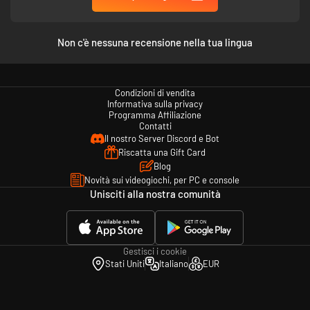
Non c'è nessuna recensione nella tua lingua
Non riuscirai a gestire il tuo impero da solo. Quando avrai raccolto denaro
a sufficienza,
assolda degli uomini
che si assumano parte delle tue
responsabilità. Gestisci i
gradi gerarchici
della tua gang. Assegna dei
Condizioni di vendita
compiti
ai tuoi sottoposti, sapranno cosa devono fare. Espandi e
arreda i
Informativa sulla privacy
Programma Affiliazione
laboratori e i nascondigli
, creane dei nuovi. Diventa un gangster di
Contatti
successo, passando da spacciatore di strada a boss della malavita con il
Il nostro Server Discord e Bot
sigaro in bocca.
Riscatta una Gift Card
NON ABBASSARE LA GUARDIA
Blog
Novità sui videogiochi, per PC e console
Unisciti alla nostra comunità
Gestisci i cookie
Stati Uniti
Italiano
EUR