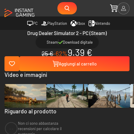
PC
PlayStation
Xbox
Nintendo
Drug Dealer Simulator 2 - PC (Steam)
Steam
Download digitale
9.39 €
25 €
-62%
Aggiungi al carrello
Video e immagini
Riguardo al prodotto
Non ci sono abbastanza
--
recensioni per calcolare il
punteggio