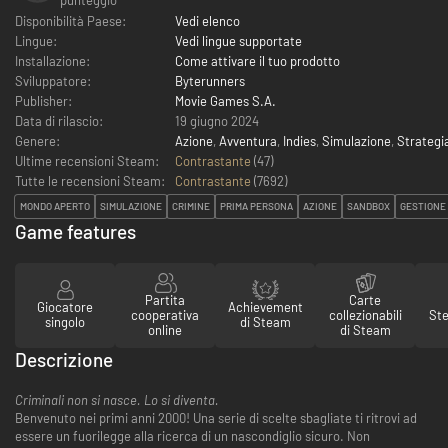
Disponibilità Paese:
Vedi elenco
Lingue:
Vedi lingue supportate
Installazione:
Come attivare il tuo prodotto
Sviluppatore:
Byterunners
Publisher:
Movie Games S.A.
Data di rilascio:
19 giugno 2024
Genere:
Azione
,
Avventura
,
Indies
,
Simulazione
,
Strategi
Ultime recensioni Steam:
Contrastante
(47)
Tutte le recensioni Steam:
Contrastante
(
7692
)
MONDO APERTO
SIMULAZIONE
CRIMINE
PRIMA PERSONA
AZIONE
SANDBOX
GESTIONE 
Game features
Partita
Carte
Giocatore
Achievement
cooperativa
collezionabili
St
singolo
di Steam
online
di Steam
Descrizione
Criminali non si nasce. Lo si diventa.
Benvenuto nei primi anni 2000! Una serie di scelte sbagliate ti ritrovi ad
essere un fuorilegge alla ricerca di un nascondiglio sicuro. Non