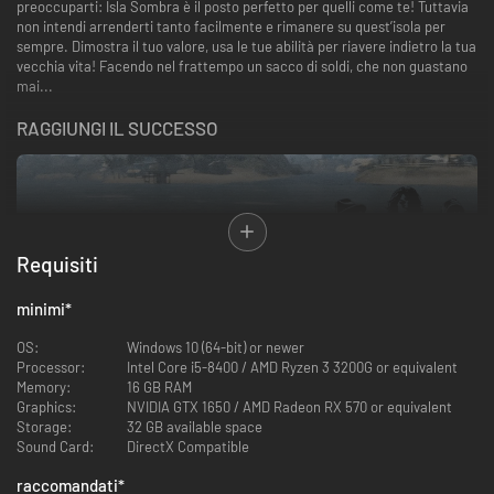
preoccuparti: Isla Sombra è il posto perfetto per quelli come te! Tuttavia
non intendi arrenderti tanto facilmente e rimanere su quest’isola per
sempre. Dimostra il tuo valore, usa le tue abilità per riavere indietro la tua
vecchia vita! Facendo nel frattempo un sacco di soldi, che non guastano
mai...
RAGGIUNGI IL SUCCESSO
Requisiti
minimi
*
All’inizio sarai un signor nessuno, sperduto su un’isola sconosciuta e
OS:
Windows 10 (64-bit) or newer
inospitale, senza alcun tipo di risorse o contatti. Comincia guadagnando
Processor:
Intel Core i5-8400 / AMD Ryzen 3 3200G or equivalent
un po’ di soldi e il rispetto della gente del posto. Costruisci dei nascondigli,
Memory:
16 GB RAM
sintetizza droghe e
vendile
per strada. Trova nuovi clienti, spacciatori... E
Graphics:
NVIDIA GTX 1650 / AMD Radeon RX 570 or equivalent
comincia a fare affari.
Espandi la tua attività in altri paesi e villaggi
. Ma
Storage:
32 GB available space
attenzione: ai pesci grossi non piace che si peschi nel loro stagno.
Sound Card:
DirectX Compatible
raccomandati
*
UN MONDO IMMENSO