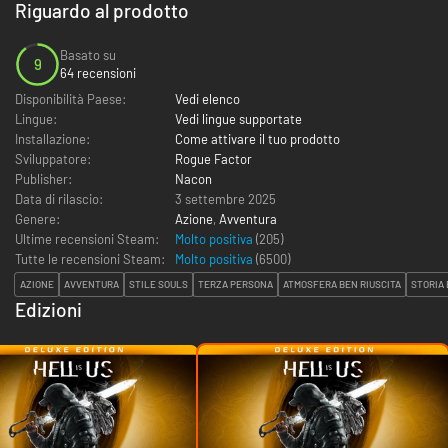
Riguardo al prodotto
Basato su
9
64 recensioni
Disponibilità Paese:
Vedi elenco
Lingue:
Vedi lingue supportate
Installazione:
Come attivare il tuo prodotto
Sviluppatore:
Rogue Factor
Publisher:
Nacon
Data di rilascio:
3 settembre 2025
Genere:
Azione
,
Avventura
Ultime recensioni Steam:
Molto positiva
(205)
Tutte le recensioni Steam:
Molto positiva
(
6500
)
AZIONE
AVVENTURA
STILE SOULS
TERZA PERSONA
ATMOSFERA BEN RIUSCITA
STORIA
Edizioni