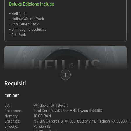
Deluxe Edizione include
- Hell is Us
- Hollow Walker Pack
- Phol Guard Pack
- Un'indagine esclusiva
- Art Pack
Requisiti
minimi
*
OS:
Windows 10/11 64-bit
Processor:
Intel Core i7-7700K or AMD Ryzen 3 3300X
Memory:
16 GB RAM
Graphics:
NVIDIA GeForce GTX 1070, 8GB or AMD Radeon RX 5600 XT, 
DirectX:
Version 12