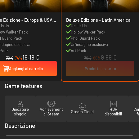
ione - Europe & USA &
Deluxe Edizione - Latin America
da
 is Us
Hell is Us
low Walker Pack
Hollow Walker Pack
l Guard Pack
Phol Guard Pack
indagine esclusiva
Un'indagine esclusiva
 Pack
Art Pack
18.19 €
9.99 €
70 €
-74%
70 €
-86%
Aggiungi al carrello
Prodotto esaurito
Game features
Giocatore
Achievement
HDR
Con
Steam Cloud
singolo
di Steam
disponibili
f
Descrizione