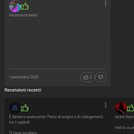
Veramente bello!
1 settembre 2025
3
Recensioni recenti
È davvero avvincente! Pieno di enigmi e di collegamenti
Istant Gam
tra i capitoli.
Hell is us 
Ti tiene incollato.