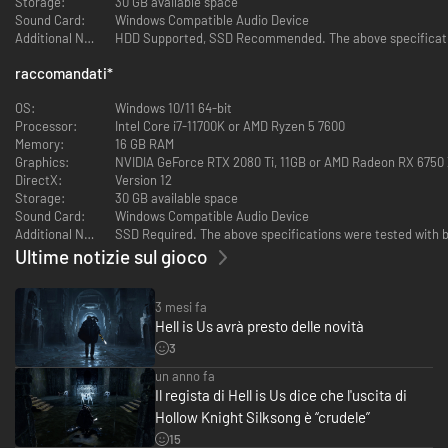
Storage:
30 GB available space
Sound Card:
Windows Compatible Audio Device
Additional Notes:
HDD Supported, SSD Recommended. The above specificatio
raccomandati
*
OS:
Windows 10/11 64-bit
Processor:
Intel Core i7-11700K or AMD Ryzen 5 7600
Memory:
16 GB RAM
Graphics:
NVIDIA GeForce RTX 2080 Ti, 11GB or AMD Radeon RX 6750 X
DirectX:
Version 12
Storage:
30 GB available space
Sound Card:
Windows Compatible Audio Device
Additional Notes:
SSD Required. The above specifications were tested with 
Ultime notizie sul gioco
3 mesi fa
Hell is Us avrà presto delle novità
3
un anno fa
Il regista di Hell is Us dice che l'uscita di
Hollow Knight Silksong è “crudele”
15