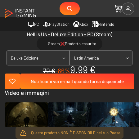
PC
PlayStation
Xbox
Nintendo
Hell is Us - Deluxe Edition - PC (Steam)
Steam
Prodotto esaurito
Deluxe Edizione
Latin America
9.99 €
70 €
-86%
Notificami via e-mail quando torna disponibile
Video e immagini
Questo prodotto NON È DISPONIBILE nel tuo Paese