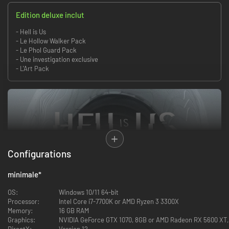
Edition deluxe inclut
- Hell is Us
- Le Hollow Walker Pack
- Le Phol Guard Pack
- Une investigation exclusive
- L'Art Pack
Configurations
minimale
*
OS:
Windows 10/11 64-bit
Processor:
Intel Core i7-7700K or AMD Ryzen 3 3300X
Memory:
16 GB RAM
Graphics:
NVIDIA GeForce GTX 1070, 8GB or AMD Radeon RX 5600 XT, 
DirectX:
Version 12