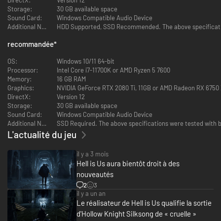
Storage:
30 GB available space
Sound Card:
Windows Compatible Audio Device
Additional Notes:
HDD Supported, SSD Recommended. The above specificatio
recommandée
*
OS:
Windows 10/11 64-bit
Processor:
Intel Core i7-11700K or AMD Ryzen 5 7600
Memory:
16 GB RAM
Graphics:
NVIDIA GeForce RTX 2080 Ti, 11GB or AMD Radeon RX 6750 X
DirectX:
Version 12
Storage:
30 GB available space
Sound Card:
Windows Compatible Audio Device
Additional Notes:
SSD Required. The above specifications were tested with 
L'actualité du jeu
il y a 3 mois
Hell is Us aura bientôt droit à des
nouveautés
2
3
il y a un an
Le réalisateur de Hell is Us qualifie la sortie
d'Hollow Knight Silksong de « cruelle »