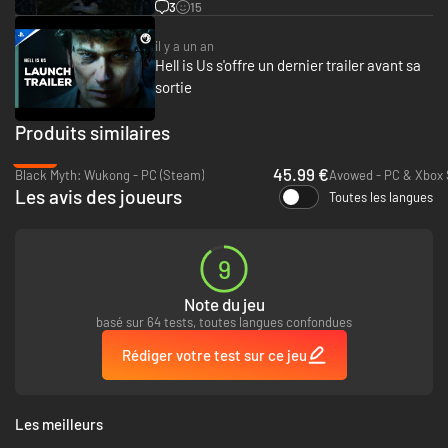
3
15
il y a un an
Hell is Us s'offre un dernier trailer avant sa
sortie
Produits similaires
-23%
45.99 €
Black Myth: Wukong - PC (Steam)
Les avis des joueurs
Toutes les langues
9
Note du jeu
basé sur 64 tests, toutes langues confondues
Rédiger votre test sur ce jeu
Les meilleurs