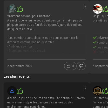
Vraiment pas mal pour l'instant !
Un jeu qui 
A savoir que le jeu ne vous tient pas par la main, pas de
premières 
ping, de carte ou de "suivis de quêtes", juste des indices
de "quoi faire" et où,
-Les combats sont plaisant et on peux customiser la
Univers 
difficulté comme bon nous semble
Nombreu
-Ambiance sympa
Les sauv
-Graphiquement très beau !
Nombre
-Optimisation impeccable, 4k full ultra, DLSS Qualité +
Frame Generation et je tourne à +100 fps facile (AMD
Ryzen 9 5900X + RTX 4070)
2 septembre 2025
11
4 septemb
Juste on peux être tatillon sur parfois le doublage
Les plus récents
français et la synchro labiale, mais ce ne sont que des
"détails".
A voir la suite.
La bise.
J'ai fini le jeu en 31 heures en difficulté normale, l'univers
Jeu très s
Graphique
est vraiment stylé, les designs des armes ou des
l'univers, 
Optimisation
environnements sont riches.
combats, ce