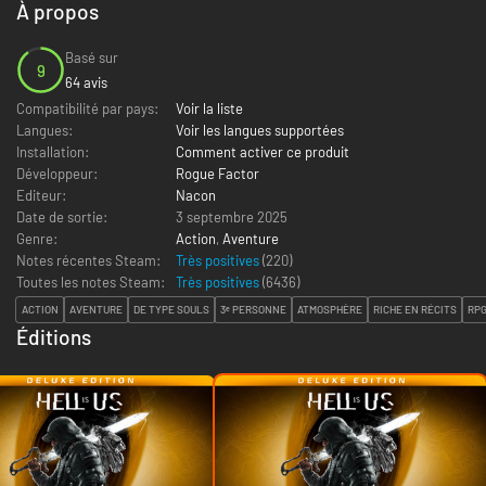
À propos
Basé sur
9
64 avis
Compatibilité par pays:
Voir la liste
Langues:
Voir les langues supportées
Installation:
Comment activer ce produit
Développeur:
Rogue Factor
Editeur:
Nacon
Date de sortie:
3 septembre 2025
Genre:
Action
,
Aventure
Notes récentes Steam:
Très positives
(220)
Toutes les notes Steam:
Très positives
(
6436
)
ACTION
AVENTURE
DE TYPE SOULS
3ᵉ PERSONNE
ATMOSPHÈRE
RICHE EN RÉCITS
RP
Éditions