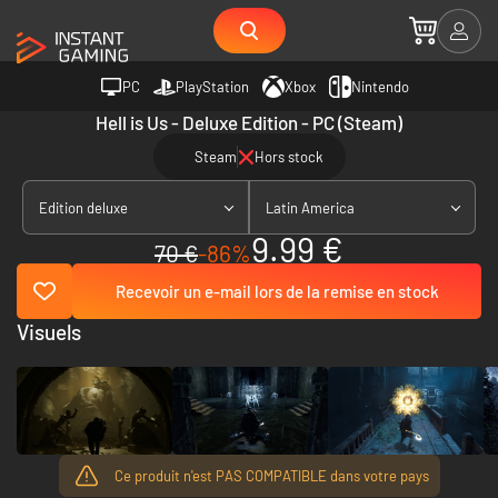
PC
PlayStation
Xbox
Nintendo
Hell is Us - Deluxe Edition - PC (Steam)
Steam
Hors stock
Edition deluxe
Latin America
9.99 €
70 €
-86%
Recevoir un e-mail lors de la remise en stock
Visuels
Ce produit n'est PAS COMPATIBLE dans votre pays