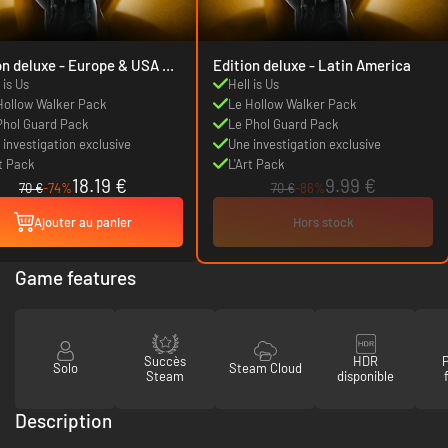
uxe - Europe & USA &
Edition deluxe - Latin America
da
 is Us
Hell is Us
Hollow Walker Pack
Le Hollow Walker Pack
Phol Guard Pack
Le Phol Guard Pack
 investigation exclusive
Une investigation exclusive
rt Pack
L'Art Pack
18.19 €
9.99 €
70 €
-74%
70 €
-86%
Ajouter au panier
Hors stock
Game features
Succès
HDR
Solo
Steam Cloud
Steam
disponible
Description