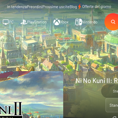
Offerte del giorno
In tendenza
Preordini
Prossime uscite
Blog
PC
PlayStation
Xbox
Nintendo
Ni No Kuni II:
St
Stan