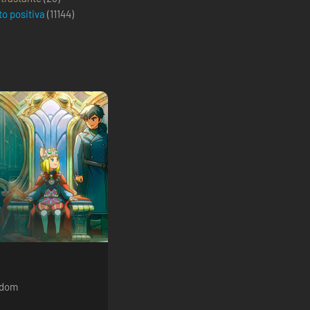
to positiva
(
11144
)
gdom