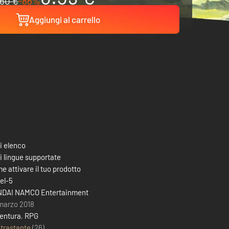
60 €
-86%
Aggiungi al carrello
i elenco
i lingue supportate
e attivare il tuo prodotto
el-5
DAI NAMCO Entertainment
marzo 2018
entura
,
RPG
trastante
(26)