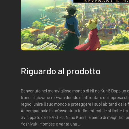
Riguardo al prodotto
Benvenuto nel meraviglioso mondo di Ni no Kuni! Dopo un colpo di stato che lo ha privato del suo
trono, il giovane re Evan decide di affrontare un'impresa s
regno, unire il suo mondo e proteggere i suoi abitanti dalle
Accompagnalo in un'avventura indimenticabile al limite tra
Sviluppato da LEVEL-5, Ni no Kuni II è pieno di magnifici p
Yoshiyuki Momose e vanta una ...