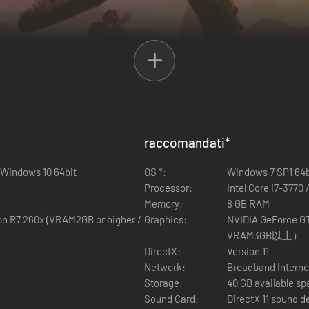
raccomandati
*
iovane re Evan decide di affrontare un'impresa straordinaria per fondare
 Windows 10 64bit
OS *:
Windows 7 SP1 64b
Processor:
Intel Core i7-3770
Memory:
8 GB RAM
film d'animazione e videogioco. Sviluppato da LEVEL-5, Ni no Kuni II è
n R7 260x (VRAM2GB or higher /
Graphics:
NVIDIA GeForce GT
 creata dal celeberrimo Joe Hisaishi.
VRAM3GB以上）
DirectX:
Version 11
Network:
Broadband Interne
Storage:
40 GB available s
Sound Card:
DirectX 11 sound d