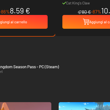
Cat King's Claw
8.59 €
10
-86%
-87%
80 €
giungi al carrello
Aggiungi al c
 Kingdom Season Pass - PC (Steam)
ri