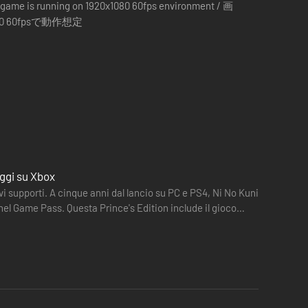
 game is running on 1920x1080 60fps environment / 画
80 60fpsで動作想定
oggi su Xbox
vi supporti. A cinque anni dal lancio su PC e PS4, Ni No Kuni
 nel Game Pass. Questa Prince's Edition include il gioco