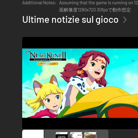
Additional Notes:
Assuming that the game is running on 
面解像度1280x720 30fpsで動作想定
Ultime notizie sul gioco