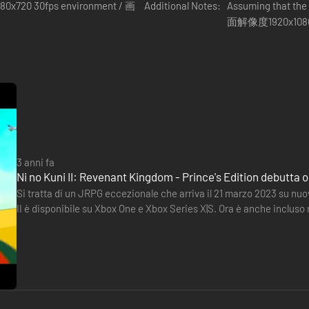
1280x720 30fps environment / 画
Additional Notes:
Assuming that the
面解像度1920x10
3 anni fa
Ni no Kuni II: Revenant Kingdom - Prince's Edition debutta 
Si tratta di un JRPG eccezionale che arriva il 21 marzo 2023 su nuo
II è disponibile su Xbox One e Xbox Series X|S. Ora è anche incluso
base, i due contenuti aggiuntivi del season pass…