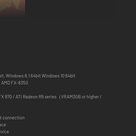
 un nuovo regno, unire il suo mondo e proteggere i suoi
it, Windows 8.1 64bit Windows 10 64bit
 / AMD FX-8350
 pieno di magnifici personaggi ideati dal leggendario
X 970 / ATI Radeon R9 series（VRAM3GB or higher /
t connection
pace
evice