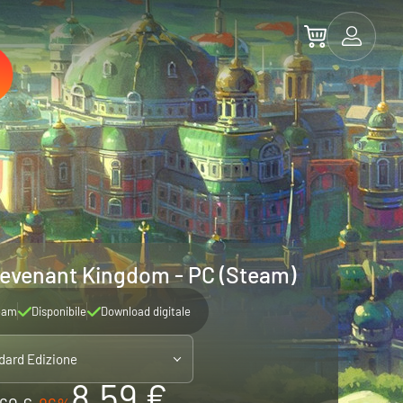
 Revenant Kingdom - PC (Steam)
eam
Disponibile
Download digitale
dard Edizione
8.59 €