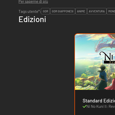
Per saperne di più
Tags utente*:
GDR
GDR GIAPPONESI
ANIME
AVVENTURA
MON
Edizioni
Ni No Kuni II: R