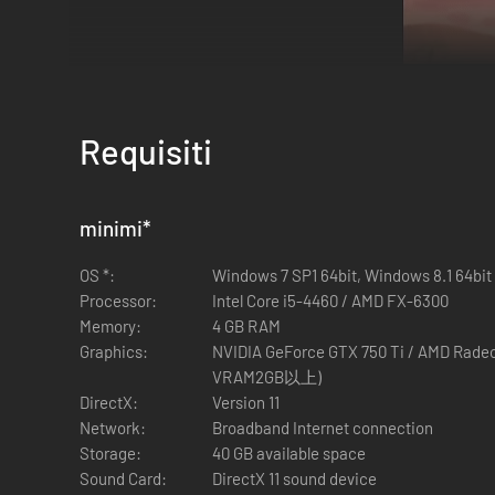
Requisiti
Benvenuto nel meraviglioso mondo di Ni no Kuni!
minimi
*
Dopo un colpo di stato che lo ha privato del suo trono, il g
OS *:
Windows 7 SP1 64bit, Windows 8.1 64bit
abitanti dalle forze oscure che li minacciano.
Processor:
Intel Core i5-4460 / AMD FX-6300
Memory:
4 GB RAM
Accompagnalo in un'avventura indimenticabile al limite tra 
Graphics:
NVIDIA GeForce GTX 750 Ti / AMD Radeo
Yoshiyuki Momose e vanta una sensazionale colonna sonora
VRAM2GB以上)
DirectX:
Version 11
Network:
Broadband Internet connection
Storage:
40 GB available space
Sound Card:
DirectX 11 sound device