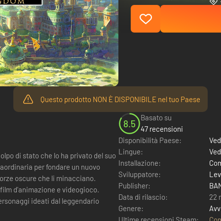
Questo prodotto NON È DISPONIBILE nel tuo Paese
Basato su
8.5
47 recensioni
Disponibilità Paese:
Ved
Lingue:
Ved
Installazione:
Com
traordinaria per fondare un nuovo
Sviluppatore:
Lev
 forze oscure che li minacciano.
Publisher:
BAN
 film d'animazione e videogioco.
Data di rilascio:
22 
ersonaggi ideati dal leggendario
Genere:
Avv
Ultime recensioni Steam:
Con