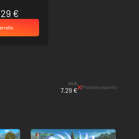
.29 €
arrello
20 €
Prodotto esaurito
7.29 €