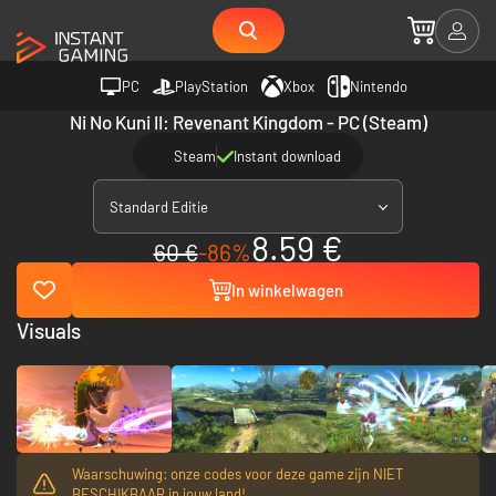
PC
PlayStation
Xbox
Nintendo
Ni No Kuni II: Revenant Kingdom - PC (Steam)
Steam
Instant download
Standard Editie
8.59 €
60 €
-86%
In winkelwagen
Visuals
Waarschuwing: onze codes voor deze game zijn NIET
BESCHIKBAAR in jouw land!