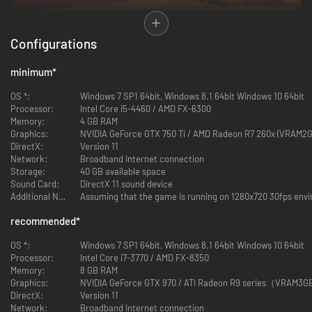
Configurations
Welkom in de wondermooie wereld van Ni no Kuni!
minimum
*
Nadat hij werd onttroond bij een staatsgreep, vertrekt de jonge koning
Evan op een buitengewone reis om een nieuw koninkrijk te stichten, zijn
OS *:
Windows 7 SP1 64bit, Windows 8.1 64bit Windows 10 64bit
wereld te verenigen en de inwoners te beschermen tegen de duistere
Processor:
Intel Core i5-4460 / AMD FX-6300
krachten die hen bedreigen.
Memory:
4 GB RAM
Graphics:
NVIDIA GeForce GTX 750 Ti / AMD Radeon R7 260x (VRAM
Vergezel hem tijdens een onvergetelijk avontuur waarbij de grens tussen
DirectX:
Version 11
tekenfilm en videogame vervaagt. Ontwikkeld door LEVEL-5, pakt Ni no
Network:
Broadband Internet connection
Kuni II uit met betoverende ontwerpen van de legendarische artiest
Storage:
40 GB available space
Yoshiyuki Momose en een meeslepende soundtrack gecomponeerd door
Sound Card:
DirectX 11 sound device
de wereldberoemde Joe Hisaishi.
Additional Notes:
Assuming that the game is running on 1280x720 30f
recommended
*
OS *:
Windows 7 SP1 64bit, Windows 8.1 64bit Windows 10 64bit
Processor:
Intel Core i7-3770 / AMD FX-8350
Memory:
8 GB RAM
Graphics:
NVIDIA GeForce GTX 970 / ATI Radeon R9 series（VRAM3
DirectX:
Version 11
Network:
Broadband Internet connection