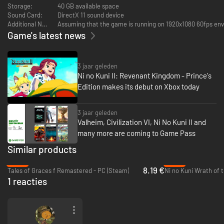
Storage:
40 GB available space
Sound Card:
DirectX 11 sound device
Additional Notes:
Assuming that the game is running on 1920x1080 60
Game's latest news
3 jaar geleden
Ni no Kuni II: Revenant Kingdom - Prince's
Edition makes its debut on Xbox today
3 jaar geleden
Valheim, Civilization VI, Ni No Kuni II and
many more are coming to Game Pass
Similar products
-80%
-86%
8.19 €
Tales of Graces f Remastered - PC (Steam)
1 reacties