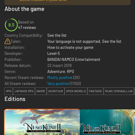
About the game
Based on
8.5
47 reviews
Country Compatibility:
See the list
Talen:
Your language is not supported. See the list
Installation:
How to activate your game
Developer:
Level-5
Publisher:
BANDAI NAMCO Entertainment
Release datum:
22 maart 2018
Genre:
Adventure
,
RPG
Recent Steam reviews:
Mostly positive
(25)
All Steam reviews:
Very positive
(
11150
)
RPG
JAPANSE RPG
ANIME
AVONTUUR
OPEN WERELD
FANTASIE
RIJKE VERHAALLIJN
Editions