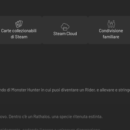
Carte collezionabili
Condivisione
Steam Cloud
di Steam
familiare
di Monster Hunter in cui puoi diventare un Rider, e allevare e stringer
vo. Dentro c'è un Rathalos, una specie ritenuta estinta.
apidamente, cedendo il passo a un'oscura disperazione.