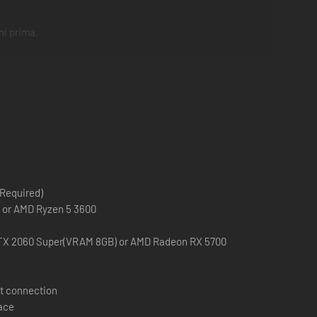
ni prima.
i riaccende la scintilla della guerra.
 Required)
0 or AMD Ryzen 5 3600
TX 2060 Super(VRAM 8GB) or AMD Radeon RX 5700
t connection
pace