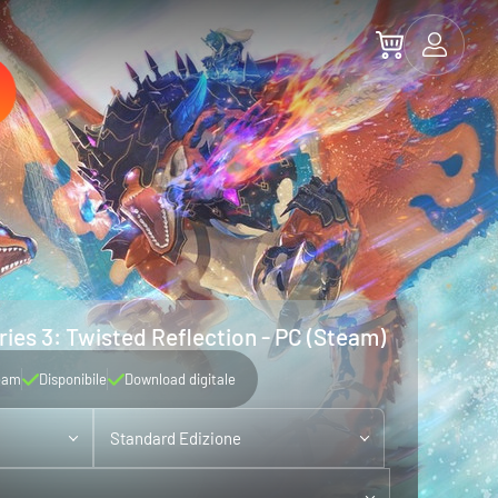
ies 3: Twisted Reflection - PC (Steam)
eam
Disponibile
Download digitale
Standard Edizione