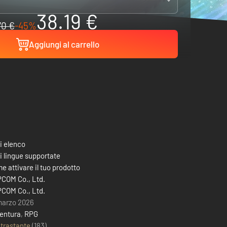
38.19 €
70 €
-45%
Aggiungi al carrello
i elenco
i lingue supportate
e attivare il tuo prodotto
COM Co., Ltd.
COM Co., Ltd.
marzo 2026
entura
,
RPG
trastante
(183)