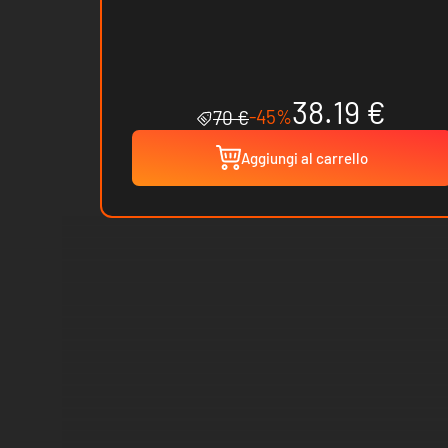
38.19 €
-45%
70 €
Aggiungi al carrello