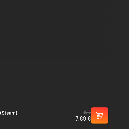
10 €
C (Steam)
7.89 €