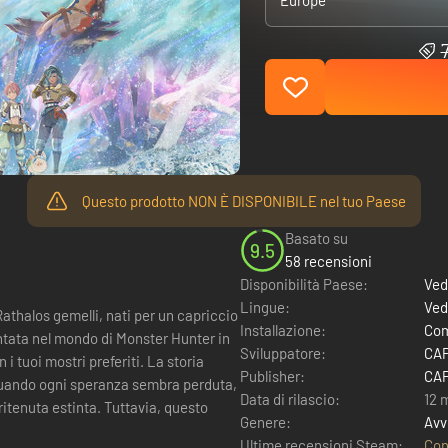
Europe
Questo prodotto NON È DISPONIBILE nel tuo Paese
Basato su
9.5
58 recensioni
Disponibilità Paese:
Ved
Lingue:
Ved
 Rathalos gemelli, nati per un capriccio
Installazione:
Com
Sviluppatore:
CAP
 mostri preferiti. La storia
Publisher:
CAP
 Quando ogni speranza sembra perduta,
Data di rilascio:
12 
nta. Tuttavia, questo
Genere:
Avv
Ultime recensioni Steam:
Con