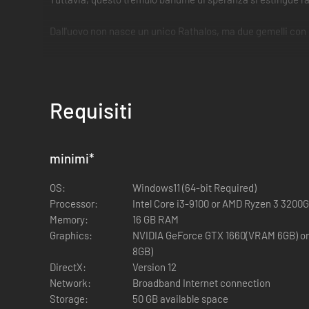
Dall'uovo non nasce un unico Rathalos, ma due gemelli con i
Numerose specie di mostri rischiano l'estinzione, e il mondo na
Due paesi, due Rathalos.
Requisiti
Un Rider e il suo fidato compagno Rathalos, sferzati dai venti
minimi
*
OS:
Windows11 (64-bit Required)
Processor:
Intel Core i3-9100 or AMD Ryzen 3 3200G
Memory:
16 GB RAM
Graphics:
NVIDIA GeForce GTX 1660(VRAM 6GB) o
8GB)
DirectX:
Version 12
Network:
Broadband Internet connection
Storage:
50 GB available space