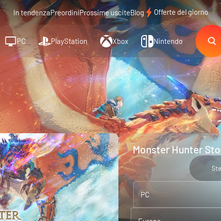
Offerte del giorno
In tendenza
Preordini
Prossime uscite
Blog
PC
PlayStation
Xbox
Nintendo
Monster Hunter Stor
St
PC