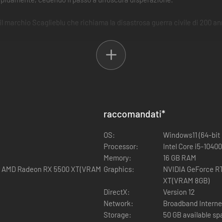
l marchio Scaglieblu che richiama la disastrosa guerra civile di 200 an
turale vacilla sull'orlo della rovina. Nell'oscurità di questi tempi bui, s
 del destino, in viaggio alla scoperta della verità.
raccomandati
*
OS:
Windows11 (64-bit
Processor:
Intel Core i5-1040
Memory:
16 GB RAM
r AMD Radeon RX 5500 XT(VRAM
Graphics:
NVIDIA GeForce R
XT(VRAM 8GB)
DirectX:
Version 12
Network:
Broadband Interne
Storage:
50 GB available s