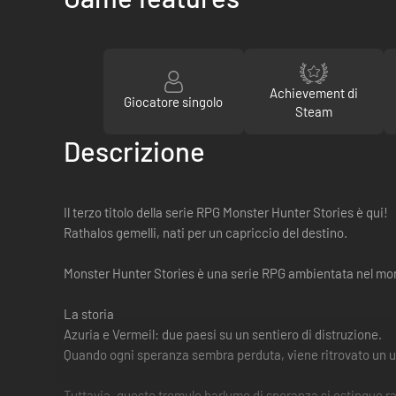
Achievement di
Giocatore singolo
Steam
Descrizione
Il terzo titolo della serie RPG Monster Hunter Stories è qui!
Rathalos gemelli, nati per un capriccio del destino.
Monster Hunter Stories è una serie RPG ambientata nel mondo 
La storia
Azuria e Vermeil: due paesi su un sentiero di distruzione.
Quando ogni speranza sembra perduta, viene ritrovato un uo
Tuttavia, questo tremulo barlume di speranza si estingue r