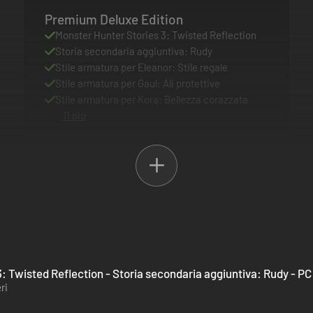
Premium Deluxe Edition
Monster Hunter Stories 3: Twisted Reflection
Storia secondaria aggiuntiva: Rudy
Stile armatura per Eleanor: Stile regale
Stile armatura per Gaul: Ali protettive
Stile armatura per Kora: Bellezza corazzata
11 più
: Twisted Reflection - Storia secondaria aggiuntiva: Rudy - P
ri