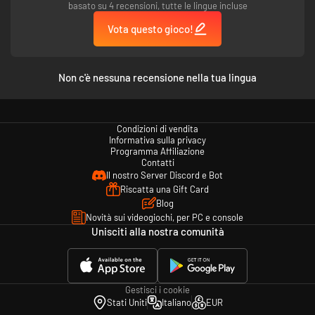
basato su 4 recensioni, tutte le lingue incluse
Vota questo gioco!
Vivi un'indagine avvincente
Non c'è nessuna recensione nella tua lingua
Preparati a grandi colpi di scena che ti terranno incollato fino alla fine,
perché "Assassinio sull'Orient Express" è famoso per avere uno dei migliori
colpi di scena della storia della letteratura.
Condizioni di vendita
Non uno, ma due detective
Informativa sulla privacy
Riscopri Assassinio sull'Orient Express, adattato all'era moderna del 2023,
Programma Affiliazione
con un adattamento fedele ma aumentato che introduce un nuovo
Contatti
personaggio di nome Joanna Locke. Incarnare il detective privato ti
Il nostro Server Discord e Bot
permette di condurre una seconda indagine durante i flashback giocabili
Riscatta una Gift Card
negli Stati Uniti.
Blog
Novità sui videogiochi, per PC e console
Unisciti alla nostra comunità
Gestisci i cookie
Stati Uniti
Italiano
EUR