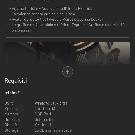
- Agatha Christie - Assassinio sull’Orient Express
- La colonna sonora originale del gioco
- Avatar del detective (Hercule Poirot e Joanna Locke)
- La grafica di: Assassinio sull’Orient Express - Grafica digitale in HD
- 3 sfondi in H
Requisiti
minimi
*
Scopri una versione modernizzata e rivisitata del classico di Agatha
Christie. Ambientato nel 2023, Assassinio sull'Orient Express dà vita al
OS *:
Windows 7 (64 bits)
racconto classico in un modo che sorprenderà anche gli appassionati più
Processor:
Intel Core i3
accaniti. Con nuovissimi elementi aggiunti alla storia originale, vivi il
Memory:
6 GB RAM
mistero e la suspense come mai prima d'ora e riscopri uno dei casi più
Graphics:
Geforce 640
famosi di Hercule Poirot.
DirectX:
Version 11
Storage:
25 GB available space
A bordo dell'Orient Express viene commesso un assassinio. Hercule