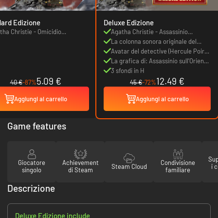
ard Edizione
Deluxe Edizione
tha Christie - Omicidio
Agatha Christie - Assassinio
'Orient Express
sull’Orient Express
La colonna sonora originale del
gioco
Avatar del detective (Hercule Poirot
e Joanna Locke)
La grafica di: Assassinio sull’Orient
Express - Grafica digitale in HD
3 sfondi in H
5.09 €
12.49 €
40 €
-87%
45 €
-72%
Aggiungi al carrello
Aggiungi al carrello
Game features
Sup
Giocatore
Achievement
Condivisione
Steam Cloud
i 
singolo
di Steam
familiare
Descrizione
Deluxe Edizione include