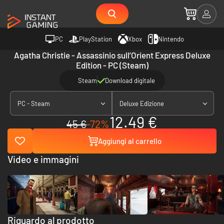
PC
PlayStation
Xbox
Nintendo
Agatha Christie - Assassinio sull’Orient Express Deluxe
Edition - PC (Steam)
Steam
Download digitale
PC - Steam
Deluxe Edizione
12.49 €
45 €
-72%
Aggiungi al carrello
Video e immagini
Riguardo al prodotto