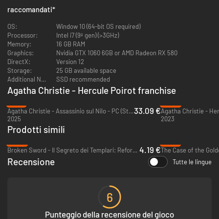
Poirot, durante questo viaggio, è circondato da un gruppo di personaggi
raccomandati
*
singolari, tutti sospettati, ognuno con i propri segreti e le proprie
motivazioni, e cercherà di svelare chi è l’autore dell'omicidio appena
OS:
Window 10 (64-bit OS required)
avvenuto.
Processor:
Intel i7 (9º gen) (>3GHz)
Memory:
16 GB RAM
Risolvere il mistero non sarà facile. Attraverso numerosi colpi di scena,
Graphics:
Nvidia GTX 1060 6GB or AMD Radeon RX 580
dovrai usare le tue piccole cellule grigie e le tue abilità di detective per
DirectX:
Version 12
svelare la verità e portarla alla luce.
Storage:
25 GB available space
Additional Notes:
SSD recommended
Che tu sia un appassionato dell'iconico libro o dei film, un amante dei
Agatha Christie - Hercule Poirot franchise
misteri della morte o semplicemente alla ricerca di un'avventura
-17%
-83%
emozionante, questa nuova proposta ha qualcosa da offrire a tutti.
33.09 €
Agatha Christie - Assassinio sul Nilo - PC (Steam)
Quindi, sali a bordo dell'Orient Express e lascia che il viaggio abbia inizio!
2025
2023
Prodotti simili
CARATTERISTICHE
-86%
-57%
4.19 €
Broken Sword - Il Segreto dei Templari: Reforged - PC & Mac (Steam)
The Case of the Gold
Recensione
Tutte le lingue
6
Punteggio della recensione del gioco