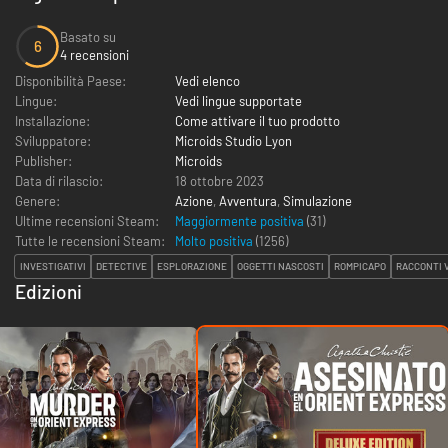
Basato su
6
4 recensioni
Disponibilità Paese:
Vedi elenco
Lingue:
Vedi lingue supportate
Installazione:
Come attivare il tuo prodotto
Sviluppatore:
Microids Studio Lyon
Publisher:
Microids
Data di rilascio:
18 ottobre 2023
Genere:
Azione
,
Avventura
,
Simulazione
Ultime recensioni Steam:
Maggiormente positiva
(31)
Tutte le recensioni Steam:
Molto positiva
(
1256
)
INVESTIGATIVI
DETECTIVE
ESPLORAZIONE
OGGETTI NASCOSTI
ROMPICAPO
RACCONTI V
Edizioni