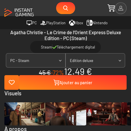
PC
PlayStation
Xbox
Nintendo
Agatha Christie - Le Crime de l'Orient Express Deluxe
Edition - PC (Steam)
Steam
Téléchargement digital
PC - Steam
Edition deluxe
12.49 €
45 €
-72%
Ajouter au panier
Visuels
À propos