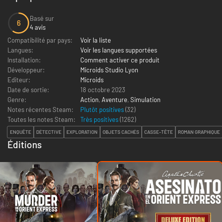
Basé sur
6
4 avis
Compatibilité par pays:
Voir la liste
Langues:
Voir les langues supportées
Installation:
Comment activer ce produit
Développeur:
Microids Studio Lyon
Editeur:
Microids
Date de sortie:
18 octobre 2023
Genre:
Action
,
Aventure
,
Simulation
Notes récentes Steam:
Plutôt positives
(32)
Toutes les notes Steam:
Très positives
(
1262
)
ENQUÊTE
DÉTECTIVE
EXPLORATION
OBJETS CACHÉS
CASSE-TÊTE
ROMAN GRAPHIQUE
Éditions