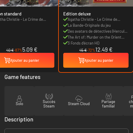
on standard
Edition deluxe
tha Christie - Le Crime de
Agatha Christie - Le Crime de
ient Express
l'Orient Express
La Bande-Originale du jeu
Des avatars de détectives (Hercule
Poirot & Joanna Locke)
The Art of: Murder on the Orient
Express - Artbook HD Numérique
3 Fonds d'écran HD
5.09 €
12.49 €
40 €
-87%
45 €
-72%
Ajouter au panier
Ajouter au panier
Game features
P
Succès
Partage
ch
Solo
Steam Cloud
Steam
familial
m
Description