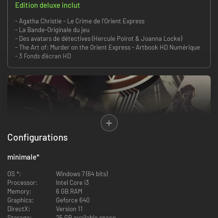
Edition deluxe inclut
- Agatha Christie - Le Crime de l'Orient Express
- La Bande-Originale du jeu
- Des avatars de détectives (Hercule Poirot & Joanna Locke)
- The Art of: Murder on the Orient Express - Artbook HD Numérique
- 3 Fonds d'écran HD
Configurations
minimale
*
Découvrez une version modernisée et revisitée de l'intrigue
emblématique d'Agatha Christie avec le Crime de l'Orient-Express, se
OS *:
Windows 7 (64 bits)
déroulant en 2023 et qui donnera vie à l'histoire originale comme jamais
Processor:
Intel Core i3
auparavant. Avec de nouveaux éléments scénaristiques ajoutés à
Memory:
6 GB RAM
l'histoire originale, redécouvrez l'une des plus grandes enquêtes du
Graphics:
Geforce 640
célèbre détective Hercule Poirot.
DirectX:
Version 11
Storage:
25 GB available space