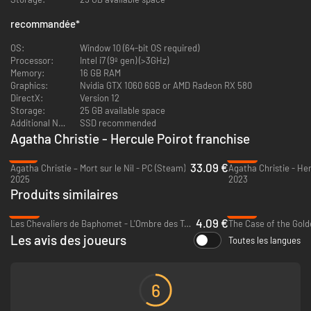
Un crime est commis à bord de l'Orient-Express. Hercule Poirot, au cours
de ce voyage, se révèle être entouré d'un groupe de personnages
recommandée
*
singuliers, tous suspects, chacun avec ses propres secrets et
motivations, et va alors tenter d'élucider le meurtre qui vient d'avoir lieu.
OS:
Window 10 (64-bit OS required)
Processor:
Intel i7 (9º gen) (>3GHz)
Résoudre le mystère ne sera pas facile. A travers de nombreux
Memory:
16 GB RAM
rebondissements, faites appel à vos petites cellules grises et à vos
Graphics:
Nvidia GTX 1060 6GB or AMD Radeon RX 580
talents de détective pour démêler le vrai du faux et mettre en lumière la
DirectX:
Version 12
vérité.
Storage:
25 GB available space
Additional Notes:
SSD recommended
Que vous soyez un fan du livre emblématique ou des films, un amateur de
Agatha Christie - Hercule Poirot franchise
meurtres mystérieux ou simplement à la recherche d'une aventure
-17%
-83%
palpitante, cette nouvelle proposition a de quoi plaire à tout le monde.
33.09 €
Agatha Christie – Mort sur le Nil - PC (Steam)
Alors, prenez place à bord de l'Orient-Express et que le voyage
2025
2023
commence !
Produits similaires
-86%
-57%
4.09 €
CARACTERISTIQUES
Les Chevaliers de Baphomet - L'Ombre des Templiers: Reforged - PC & Mac (Steam)
The Case of the Gold
Les avis des joueurs
Toutes les langues
6